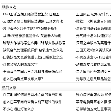
猜你喜欢
·
FGO圣诞五期无限池奖励汇总 日服圣
·
王国风云3君权是什么 
·
云顶之弈暴击机制玩法讲解 云顶之弈法
·
微软：《神鬼寓言》团
·
装甲战争0.21全主站坦克强度分析对
·
洪荒文明基础资源有哪
·
战神4芙蕾雅黑化是什么 芙蕾雅人物剧
·
元气骑士怎么快速获得
·
球球大作战称号怎么弄（球球大作战称号
·
云顶之弈版本答案是什么 
·
缺氧废气处理系统详解 缺氧废气怎么处
·
三国无双8怎么买试玩券
·
口袋妖怪怎么避免碰见怪(口袋妖怪怎么
·
不思议迷宫7月15日密
·
诗意又撩人的游戏名字
·
动物森友会蝼蛄怎么抓
·
全面战争三国八王之乱科技树玩法心得
·
二之国白色圣灰的女王好玩
·
怎么在qq看点里发布文章？
·
光与夜之恋灵犀品阶怎
热门文章
·
百度地图如何测量两地之间的直线距离
·
疑心病很重怎么办 如
·
怎么在苹果商店查看以前下载过的软件
·
苹果电脑屏幕怎么擦 
·
不小心闯红灯怎么办
·
初学瑜伽五大注意事项