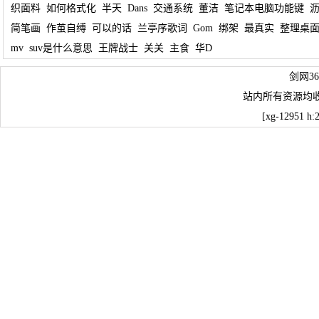
织面料
如何格式化
半天
Dans
交通系统
董洁
笔记本电脑功能键
简笔画
作茧自缚
可以的话
兰亭序歌词
Gom
绑架
最真实
整理桌
mv
suv是什么意思
王牌战士
关关
主食
华D
剑网3
站内所有资源均
[xg-12951 