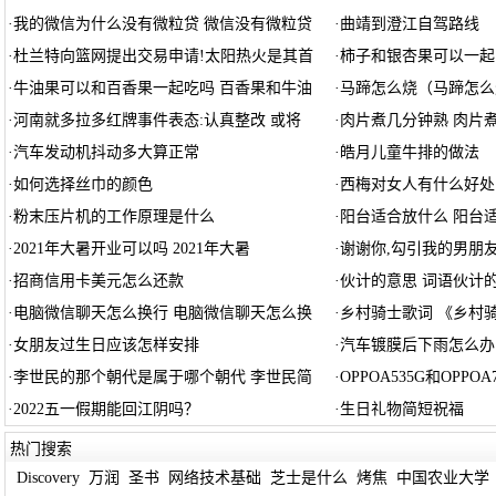
·
我的微信为什么没有微粒贷 微信没有微粒贷
·
曲靖到澄江自驾路线
·
杜兰特向篮网提出交易申请!太阳热火是其首
·
柿子和银杏果可以一起
·
牛油果可以和百香果一起吃吗 百香果和牛油
·
马蹄怎么烧（马蹄怎么
·
河南就多拉多红牌事件表态:认真整改 或将
·
肉片煮几分钟熟 肉片
·
汽车发动机抖动多大算正常
·
皓月儿童牛排的做法
·
如何选择丝巾的颜色
·
西梅对女人有什么好处
·
粉末压片机的工作原理是什么
·
阳台适合放什么 阳台
·
2021年大暑开业可以吗 2021年大暑
·
谢谢你,勾引我的男朋
·
招商信用卡美元怎么还款
·
伙计的意思 词语伙计
·
电脑微信聊天怎么换行 电脑微信聊天怎么换
·
乡村骑士歌词 《乡村
·
女朋友过生日应该怎样安排
·
汽车镀膜后下雨怎么办
·
李世民的那个朝代是属于哪个朝代 李世民简
·
OPPOA535G和OPPO
·
2022五一假期能回江阴吗？
·
生日礼物简短祝福
热门搜索
Discovery
万润
圣书
网络技术基础
芝士是什么
烤焦
中国农业大学