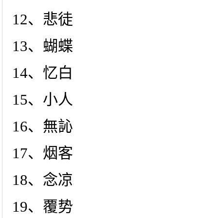
12、悲徒
13、蝴蝶
14、忆白
15、小人
16、無訫
17、烟客
18、念凉
19、覆势