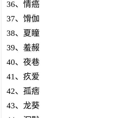
36、情癌
37、馉伽
38、夏瞳
39、羞赧
40、夜巷
41、疚爱
42、孤痞
43、龙葵