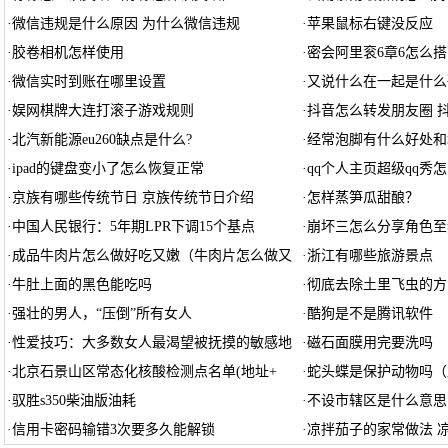
·
微信违规是什么原因 为什么微信违规
·
苹果鼠标右键没反应
·
胶卷相机怎样使用
·
密会阿里衮6章6怎么搭
·
微信实时到账在哪里设置
·
又说什么在一起是什么
·
娱网棋牌大连打滚子游戏规则
·
抖音怎么转发朋友圈 
·
北汽新能源eu260缺点是什么?
·
经常泡脚有什么好处和
·
ipad的键盘变小了怎么恢复正常
·
qq个人主页超级qq秀怎
·
京族有哪些传统节日 京族传统节日介绍
·
怎样蒸笋瓜甜酿？
·
中国人民银行：5年期LPR下调15个基点
·
崩坏三怎么分享角色至
·
成品牛肉片怎么做好吃又嫩（牛肉片怎么做又
·
浙江有哪些旅游景点
·
牛肚上面的黑色能吃吗
·
彻底去除土里飞虫的方
·
强壮的男人，“压倒”所有女人
·
酷狗是不是腾讯软件
·
性爱技巧：大多数女人最渴望被抚摸的敏感地
·
磁石面膜用完要洗吗
·
北京石景山区常态化核酸检测点名单(地址+
·
蛇头蝶是保护动物吗（
·
驭胜s350柴油版油耗
·
不设市辖区是什么意思
·
信用卡密码输错3次要多久能解锁
·
凉拌茄子的家常做法 