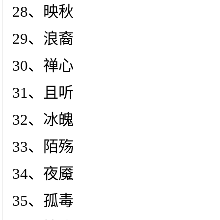
28、映秋
29、浪裔
30、禅心
31、且听
32、冰魄
33、陌殇
34、夜魇
35、孤毒