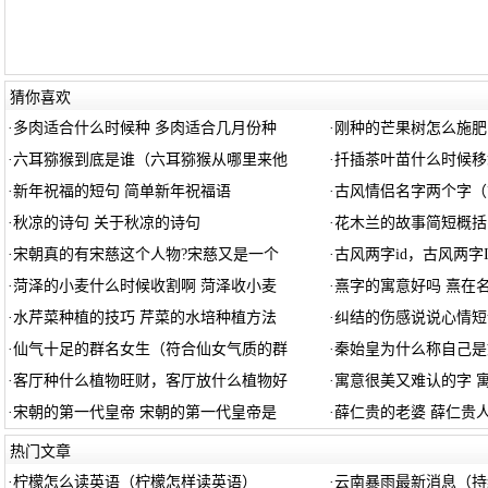
猜你喜欢
·
多肉适合什么时候种 多肉适合几月份种
·
刚种的芒果树怎么施肥
·
六耳猕猴到底是谁（六耳猕猴从哪里来他
·
扦插茶叶苗什么时候移
·
新年祝福的短句 简单新年祝福语
·
古风情侣名字两个字（
·
秋凉的诗句 关于秋凉的诗句
·
花木兰的故事简短概括
·
宋朝真的有宋慈这个人物?宋慈又是一个
·
古风两字id，古风两字
·
菏泽的小麦什么时候收割啊 菏泽收小麦
·
熹字的寓意好吗 熹在
·
水芹菜种植的技巧 芹菜的水培种植方法
·
纠结的伤感说说心情短
·
仙气十足的群名女生（符合仙女气质的群
·
秦始皇为什么称自己是
·
客厅种什么植物旺财，客厅放什么植物好
·
寓意很美又难认的字 
·
宋朝的第一代皇帝 宋朝的第一代皇帝是
·
薛仁贵的老婆 薛仁贵
热门文章
·
柠檬怎么读英语（柠檬怎样读英语）
·
云南暴雨最新消息（持