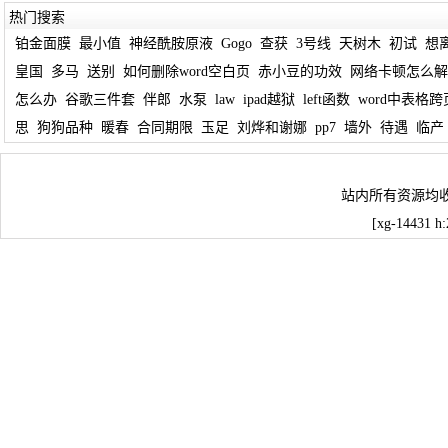
热门搜索
铂金面膜
最小值
神经酰胺原液
Gogo
查获
3号线
天树木
初试
想
皇国
多马
送别
如何删除word空白页
赤小豆的功效
网络卡顿怎么解
怎么办
谷歌三件套
伴郎
水泵
law
ipad越狱
left函数
word中表格
思
狗狗品种
暖春
合同期限
玉足
刘烨和谢娜
pp7
墙外
待遇
临产
站内所有资源均
[xg-14431 