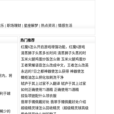
娱乐
|
职场理财
|
星座解梦
|
热点资讯
|
情感生活
热门推荐
红魔6怎么开启游戏增强功能，红魔6游戏
清蒸狮子头蒸多长时间 清蒸狮子头蒸的时
玉米火腿鸡蛋炒饭怎么做 玉米火腿鸡蛋炒
王者荣耀语音怎么改成中文，王者怎么改英
永远的7日之都神器使怎么获得 神器使怎
室内，将
橄榄油怎么把化妆刷洗干净
轼庐于其上过家不入翻译 轼庐于其上过家
如何正确使用75酒精 正确使用75酒精
利于越
挂坠项链配什么领衣服
翡翠手镯佩戴好处 翡翠手镯佩戴好处介绍
超级精灵球怎么回收精灵（超级精灵球高级
稀少的