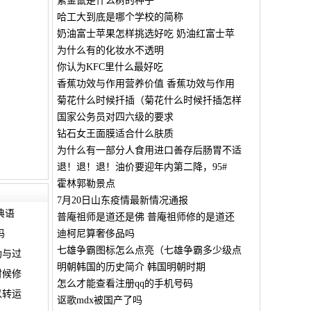
紫金鼠是什么树的种子
哈工大到底是哪个学校的简称
奶油富士苹果怎样挑选好吃 奶油红富士苹
为什么有的化妆水不透明
你认为KFC里什么最好吃
香蕉功效与作用营养价值 香蕉功效与作用
菊花什么时候扦插（菊花什么时候扦插怎样
国家公务员对四六级的要求
钻石女王面膜适合什么肤质
为什么有一部分人食用进口善存后肠胃不适
退！退！退！油价要迎年内第二降，95#
霍林郭勒景点
7月20日山东疫情最新情况通报
典语
普庵祖师是道还是佛 普庵祖师修的是道还
吗
迪柯尼算奢侈品吗
七雄争霸图标怎么点亮（七雄争霸多少级点
功与过
明朝韩国的历史简介 韩国明朝时期
时候修
怎么才能查看注册qq的手机号码
以转运
讴歌mdx被国产了吗