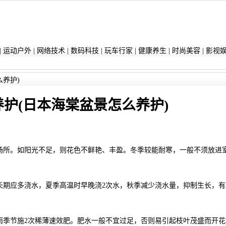
|
运动户外
|
网络技术
|
数码科技
|
玩车行家
|
健康养生
|
时尚美容
|
影视
么养护)
护(日本海棠盆景怎么养护)
场所。如阳光不足，则花色不鲜艳、丰盈。冬季较能耐寒，一般不须放进
长期应多浇水，夏季高温时早晚浇2次水，秋季减少浇水量，抑制生长，有
雨季节施2次稀薄速效肥。肥水一般不宜过足，否则易引起枝叶茂盛而开花