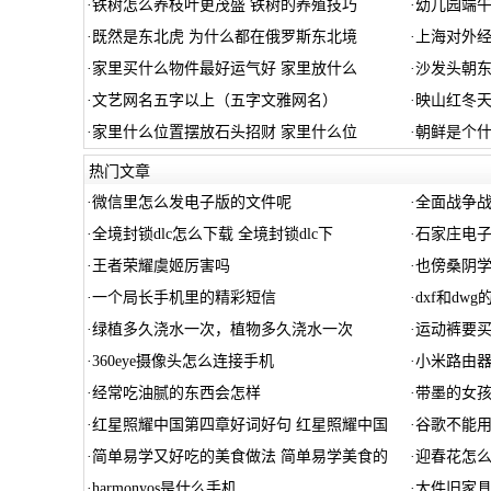
·
铁树怎么养枝叶更茂盛 铁树的养殖技巧
·
幼儿园端午
·
既然是东北虎 为什么都在俄罗斯东北境
·
上海对外
·
家里买什么物件最好运气好 家里放什么
·
沙发头朝
·
文艺网名五字以上（五字文雅网名）
·
映山红冬
·
家里什么位置摆放石头招财 家里什么位
·
朝鲜是个什
热门文章
·
微信里怎么发电子版的文件呢
·
全面战争战
·
全境封锁dlc怎么下载 全境封锁dlc下
·
石家庄电
·
王者荣耀虞姬厉害吗
·
也傍桑阴学
·
一个局长手机里的精彩短信
·
dxf和dwg
·
绿植多久浇水一次，植物多久浇水一次
·
运动裤要
·
360eye摄像头怎么连接手机
·
小米路由器
·
经常吃油腻的东西会怎样
·
带墨的女孩
·
红星照耀中国第四章好词好句 红星照耀中国
·
谷歌不能用
·
简单易学又好吃的美食做法 简单易学美食的
·
迎春花怎
·
harmonyos是什么手机
·
大件旧家具