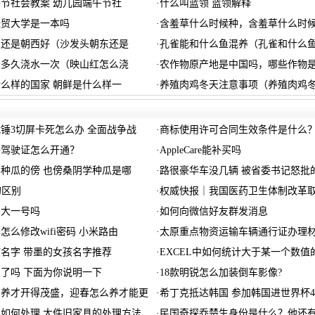
节社会教案 幼儿园端午节社
·
什么叫蓝领 蓝领解释
经贸大学是一本吗
·
含羞草什么时候种，含羞草什么时
东还是朝西好（沙发头朝东还是
·
孔雀能和什么鱼混养（孔雀和什么
天多久浇水一次（映山红怎么浇
·
农作物原产地是中国吗，哪些作物
么样的国家 朝鲜是什么样一
·
养殖肉鸡冬天注意事项（养殖肉鸡
锤3切屏卡死怎么办 全面战争战
·
商标使用许可合同生效条件是什么
子驾驶证怎么开通？
·
AppleCare能补买吗
种瓜的傍 也傍桑阴学种瓜是哪
·
路很豪华车没几辆 被省委书记怒批的
的区别
·
权威快报｜我国医药卫生体制改革
买大一号吗
·
如何向微信好友群发消息
怎么修改wifi密码 小米路由
·
太原重点物资运输车辆通行证办理
名字 带墨的女孩名字推荐
·
EXCEL中如何统计大于某一个数值
了吗 下面为你说明一下
·
18款明锐怎么加装倒车影像?
么养才开得茂盛，迎春怎么养才能更
·
希丁克抵达韩国 参加韩国进世界杯4
如何处理 大件旧家具的处理方法
·
民国奇探乔楚生身份是什么？他还