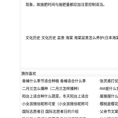
现象，故施肥时间与施肥量都应加注意控制适当。
文化历史 文化历史 盆景 海棠 海棠盆景怎么养护(日本海棠
猜你喜欢
·
香椿什么季节适合种植 香椿适合什么季
·
张灵甫打
·
二月兰怎么播种（二月兰怎样播种）
·
868是什么
·
阳台上适合种什么蔬菜，冬天阳台上适合
·
属猴摆什么
·
小女孩微信昵称可爱（小女孩微信昵称可
·
樱桃是樱花
·
国际志愿者日 国际志愿者日的介绍
·
父亲节文案