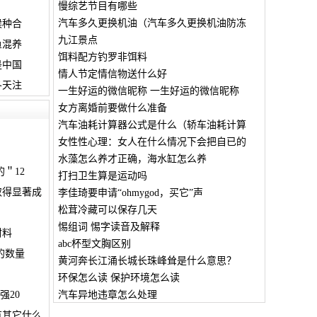
慢综艺节目有哪些
汽车多久更换机油（汽车多久更换机油防冻
候种合
九江景点
鱼混养
饵料配方钓罗非饵料
是中国
情人节定情信物送什么好
冬天注
一生好运的微信昵称 一生好运的微信昵称
女方离婚前要做什么准备
汽车油耗计算器公式是什么（轿车油耗计算
？
女性性心理：女人在什么情况下会把自已的
水藻怎么养才正确，海水缸怎么养
＂12
打扫卫生算是运动吗
取得显著成
李佳琦要申请“ohmygod，买它”声
松茸冷藏可以保存几天
惕组词 惕字读音及解释
材料
abc杯型文胸区别
的数量
黄河奔长江涌长城长珠峰耸是什么意思？
环保怎么读 保护环境怎么读
强20
汽车异地违章怎么处理
有其它什么