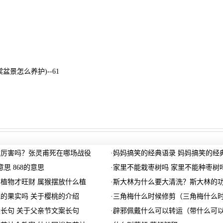
盆景怎么养护)--61
仗厉害吗？张灵甫死在哪场战役
·
妈妈搞笑的经典语录 妈妈搞笑的经
意思 868的意思
·
家里不能栽枣树吗 家里不能种枣树
植物才旺财 属猴摆放什么植
·
斯大林为什么要大清洗？斯大林的
的果实吗 关于樱桃的介绍
·
三角梅什么时候修剪（三角梅什么
长句 关于父亲节文案长句
·
辟邪佩戴什么可以转运（带什么可