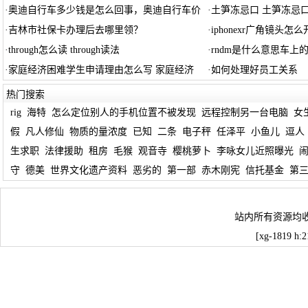
·
奥迪自行车多少钱是怎么回事，奥迪自行车价
·
土笋冻忌口 土笋冻忌
·
吉林市社保卡办理后去哪里领？
·
iphonexr广角镜头怎么开
·
through怎么读 through读法
·
rndm是什么意思车上
·
家庭经济困难学生申请理由怎么写 家庭经济
·
如何处理好员工关系
热门搜索
rig
海特
怎么定位别人的手机位置不被发现
远程控制另一台电脑
女
假
凡人修仙
物质的量浓度
已知
二条
电子秤
任泽平
小鱼儿
逗人
生求职
法律援助
租房
毛猴
观音寺
樱桃萝卜
李咏女儿近照曝光
守
德美
世界文化遗产资料
恶劣的
第一部
赤木刚宪
信托基金
第
站内所有资源均
[xg-1819 h