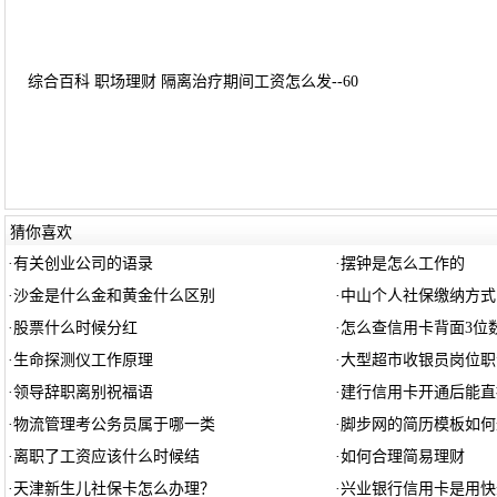
综合百科 职场理财 隔离治疗期间工资怎么发--60
猜你喜欢
·
有关创业公司的语录
·
摆钟是怎么工作的
·
沙金是什么金和黄金什么区别
·
中山个人社保缴纳方式
·
股票什么时候分红
·
怎么查信用卡背面3位
·
生命探测仪工作原理
·
大型超市收银员岗位职
·
领导辞职离别祝福语
·
建行信用卡开通后能直
·
物流管理考公务员属于哪一类
·
脚步网的简历模板如何
·
离职了工资应该什么时候结
·
如何合理简易理财
·
天津新生儿社保卡怎么办理？
·
兴业银行信用卡是用快