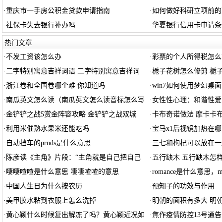
·
重庆市一手房公积金贷款申请指南
·
如何做好科研立项前的
·
社保卡失去银行补办吗
·
华夏银行信用卡申请条
热门文章
·
不发工资该怎么办
·
彩票的个人所得税怎么
·
二字特别寓意吉祥词语 二字特别寓意吉祥词
·
栀子花树怎么修剪 栀
·
浙江卷和全国卷哪个难 你知道吗
·
win7如何使用梦幻桌面
·
南瓜英文怎么读（南瓜英文怎么读音标怎么写
·
女性性心理：和谐性爱
·
金铲铲之战5赏金阵容攻略 金铲铲之战双城
·
卡布奇诺做法 摩卡卡
·
利用米催熟水果米还能吃吗
·
宝马x1后视镜加热在哪
·
自动挡车的prnds是什么意思
·
三七和枸杞可以放在一
·
陈彦读《主角》片段：“主角就是自己把自己
·
五行缺木 五行缺木怎
·
啛啛喳喳是什么意思 啛啛喳喳的意思
·
romance是什么意思，my
·
中国人生日为什么按农历
·
预知子的功效与作用
·
美甲胶水粘到衣服上怎么洗掉
·
明朝的面积有多大 明
·
黄心颖什么时候复出解冻了吗？黄心颖近况如
·
焦作疫情防控13号通