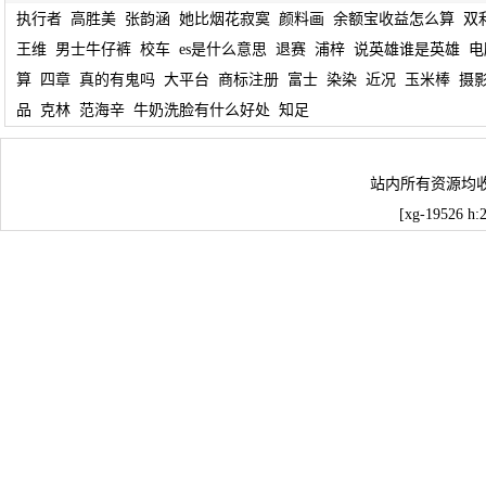
执行者
高胜美
张韵涵
她比烟花寂寞
颜料画
余额宝收益怎么算
双
王维
男士牛仔裤
校车
es是什么意思
退赛
浦梓
说英雄谁是英雄
电
算
四章
真的有鬼吗
大平台
商标注册
富士
染染
近况
玉米棒
摄
品
克林
范海辛
牛奶洗脸有什么好处
知足
站内所有资源均
[xg-19526 