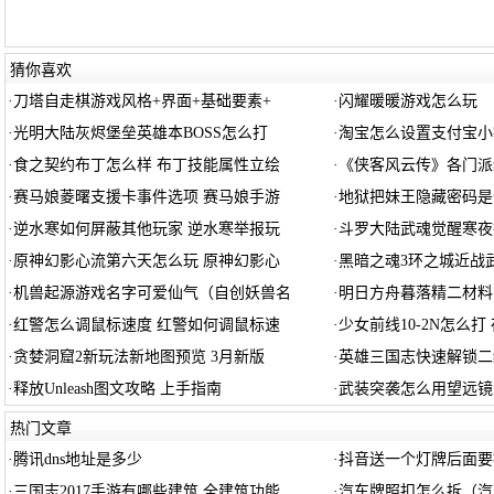
猜你喜欢
·
刀塔自走棋游戏风格+界面+基础要素+
·
闪耀暖暖游戏怎么玩
·
光明大陆灰烬堡垒英雄本BOSS怎么打
·
淘宝怎么设置支付宝小
·
食之契约布丁怎么样 布丁技能属性立绘
·
《侠客风云传》各门派
·
赛马娘菱曙支援卡事件选项 赛马娘手游
·
地狱把妹王隐藏密码是什么
·
逆水寒如何屏蔽其他玩家 逆水寒举报玩
·
斗罗大陆武魂觉醒寒夜拂
·
原神幻影心流第六天怎么玩 原神幻影心
·
黑暗之魂3环之城近战武
·
机兽起源游戏名字可爱仙气（自创妖兽名
·
明日方舟暮落精二材料
·
红警怎么调鼠标速度 红警如何调鼠标速
·
少女前线10-2N怎么打 
·
贪婪洞窟2新玩法新地图预览 3月新版
·
英雄三国志快速解锁二
·
释放Unleash图文攻略 上手指南
·
武装突袭怎么用望远镜
热门文章
·
腾讯dns地址是多少
·
抖音送一个灯牌后面要
·
三国志2017手游有哪些建筑 全建筑功能
·
汽车牌照扣怎么拆（汽