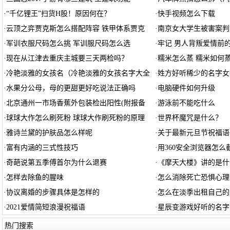
·
“千亿锂王”扫货H股！原因何在？
·
快手视频怎么下载
·
云顶之弈贾克斯怎么搭配阵容 铁甲体系贾克
·
南京女大学生被害案判
·
军训衣服尺码怎么挑 军训服尺码怎么选
·
牢记 男人背叛爱情前
·
现在从江津去重庆主城要三天两检吗？
·
糯米怎么蒸 糯米如何
·
冷艳淡雅的女孩名（冷艳淡雅的女孩名字大全
·
姓方好听稀少的名字女
·
水果分公母，母的更甜更好吃说法正确吗
·
电脑硬件如何升级
·
北京通州一市场香蕉外包装检出阳性(附报备
·
游泳前不能吃什么
·
球球大作怎么刷死粉 球球大作刷死粉的原理
·
世界杯魔咒是什么？
·
雅诗兰黛的护肤品怎么样呢
·
关于最新元旦节祝福语
·
富有内涵的三式性技巧
·
用360安全浏览器怎么
·
奇葩说第五季傅首尔为什么退赛
·
《摩天大楼》讲的是什
·
怎样去除鱼的腥味
·
怎么消除死亡恐惧心理
·
协议离婚的步骤具体是怎样的
·
怎么在淡季出租自己的
·
2021爱情简短浪漫祝福语
·
星辰变游戏好听的名字
热门搜索