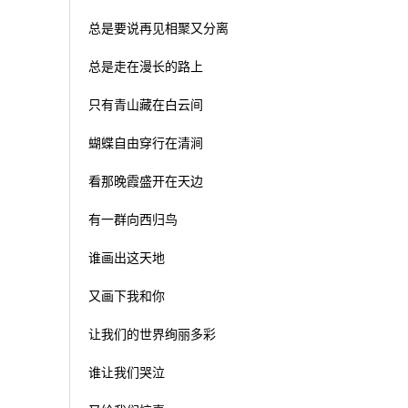
总是要说再见相聚又分离
总是走在漫长的路上
只有青山藏在白云间
蝴蝶自由穿行在清涧
看那晚霞盛开在天边
有一群向西归鸟
谁画出这天地
又画下我和你
让我们的世界绚丽多彩
谁让我们哭泣