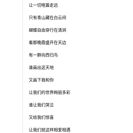
让一切喧嚣走远
只有青山藏在白云间
蝴蝶自由穿行在清涧
看那晚霞盛开在天边
有一群向西归鸟
谁画出这天地
又画下我和你
让我们的世界绚丽多彩
谁让我们哭泣
又给我们惊喜
让我们就这样相爱相遇