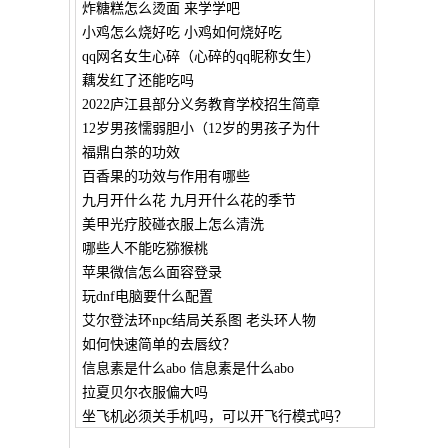
炸糖糕怎么烫面 来学学吧
小鸡怎么烧好吃 小鸡如何烧好吃
qq网名女生心碎（心碎的qq昵称女生）
藕发红了还能吃吗
2022庐江县部分义务教育学校招生简章
12岁男孩懦弱胆小（12岁的男孩子为什
福鼎白茶的功效
百香果的功效与作用有哪些
九月开什么花 九月开什么花的季节
美甲光疗胶碰衣服上怎么清洗
哪些人不能吃猕猴桃
苹果微信怎么面容登录
玩dnf电脑要什么配置
艾尔登法环npc结局关系图 老头环人物
如何快速简单的去唇纹？
信息素是什么abo 信息素是什么abo
拉夏贝尔衣服偏大吗
坐飞机必须关手机吗，可以开飞行模式吗？