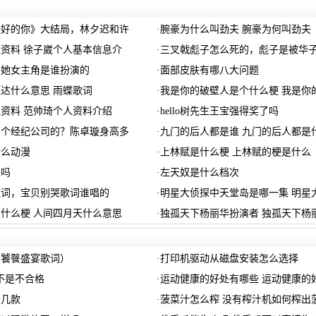
最好的你》大结局，林夕迟和许
·
腕豪为什么叫劲夫 腕豪为何叫劲夫
资料 徐子崴个人基本信息介
·
三叉戟彪子怎么死的，彪子是被华
的她女主角是谁扮演的
·
面部皮肤有哪八大问题
达什么意思 雨蝶歌词
·
我是你的破壁人是个什么梗 我是你
资料 范帅琦个人资料介绍
·
hello树先生王宝强得奖了吗
哪个经纪公司的？陈卓璇身高多
·
九门的后人都是谁 九门的后人都是
什么动漫
·
上林赋是什么梗 上林赋的梗是什么
玉吗
·
左天奴是什么档次
歌词，宝贝别哭歌词谁唱的
·
明星大侦探中天堂岛是哪一集 明星
什么梗 人间四月天什么意思
·
独孤天下杨丽华扮演者 独孤天下杨
（饕餮盛宴歌词）
·
打印机驱动从磁盘安装怎么选择
不是不合格
·
运动健康的好处有哪些 运动健康的
有几款
·
菠菜汁怎么榨 没有榨汁机如何榨出