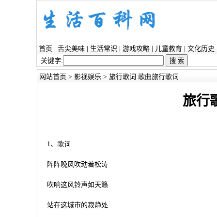
首页
|
舌尖美味
|
生活常识
|
游戏攻略
|
儿童教育
|
文化历史
关键字:
网站首页
>
影视娱乐
> 旅行歌词 歌曲旅行歌词
旅行
1、歌词
阵阵晚风吹动着松涛
吹响这风铃声如天籁
站在这城市的寂静处