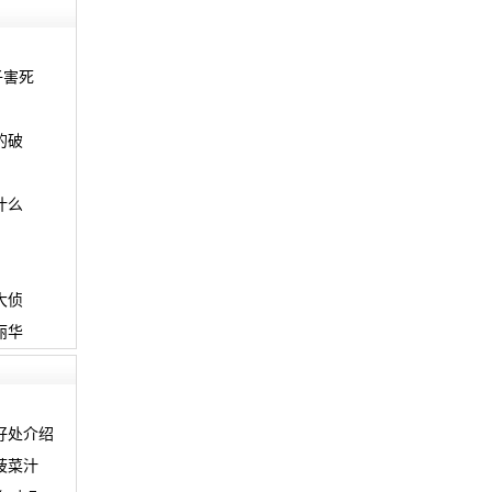
子害死
的破
什么
大侦
丽华
好处介绍
菠菜汁