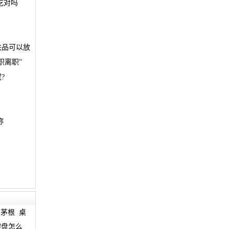
吃对吗
肤品可以放
职离职”
?
称
茅根
桌
键盘怎么