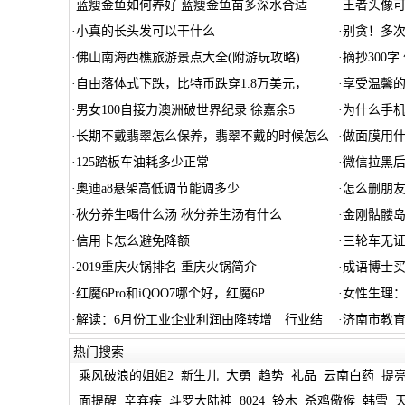
·
蓝瘦金鱼如何养好 蓝瘦金鱼苗多深水合适
·
王者头像
·
小真的长头发可以干什么
·
别贪！多次
·
佛山南海西樵旅游景点大全(附游玩攻略)
·
摘抄300
·
自由落体式下跌，比特币跌穿1.8万美元，
·
享受温馨
·
男女100自接力澳洲破世界纪录 徐嘉余5
·
为什么手
·
长期不戴翡翠怎么保养，翡翠不戴的时候怎么
·
做面膜用
·
125踏板车油耗多少正常
·
微信拉黑
·
奥迪a8悬架高低调节能调多少
·
怎么删朋友
·
秋分养生喝什么汤 秋分养生汤有什么
·
金刚骷髅
·
信用卡怎么避免降额
·
三轮车无证
·
2019重庆火锅排名 重庆火锅简介
·
成语博士买
·
红魔6Pro和iQOO7哪个好，红魔6P
·
女性生理：
·
解读：6月份工业企业利润由降转增 行业结
·
济南市教
热门搜索
乘风破浪的姐姐2
新生儿
大勇
趋势
礼品
云南白药
提
面提醒
辛弃疾
斗罗大陆神
8024
铃木
杀鸡儆猴
韩雪