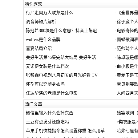
猜你喜欢
·
行尸走肉万人联邦是什么
·
《全世界
·
调音师短片解析
·
徐子崴个人
·
陈冠希300块是什么意思？抖音上陈冠
·
电影奇怪
·
wolfers是什么品牌
·
雨蝶歌词表
·
喜宴结局介绍
·
范帅琦个人
·
美好生活第46集完结大结局 美好生活
·
陈卓璇是
·
麦诺伊女装是什么档次
·
血小板是
·
张智霖电视剧八月初五的月光好看 TV
·
黄龙玉是
·
怀孕可以穿塑身衣吗
·
宝贝别哭
·
任达华演的老师是什么电影
·
人间四月天
热门文章
·
微信里输入什么会掉东西
·
飨宴歌词
·
土豆有点发芽还能吃吗
·
c类衣服是
·
苹果手机快捷指令怎么设置称重 怎么用苹
·
哈弗七座