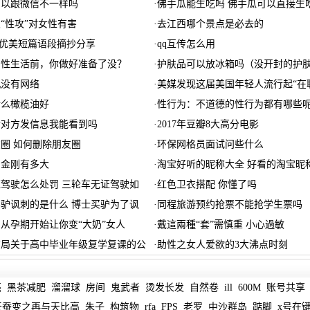
可以跟微信不一样吗
·
佛手瓜能生吃吗 佛手瓜可以直接生
“性攻”对女性有害
·
去江西哪个景点是必去的
字 优美短篇语段摘抄分享
·
qq互传怎么用
的性生活前，你做好准备了没？
·
护肤品可以放冰箱吗（没开封的护
机没有网络
·
美媒发现这届美国年轻人流行起“在
什么橄榄油好
·
性行为：不道德的性行为都有哪些呢
后对方发信息我能看到吗
·
2017年豆瓣8大高分电影
圈 如何删除朋友圈
·
环保网格员面试问些什么
岛金刚有多大
·
淘宝好听的昵称大全 好看的淘宝昵
驾驶怎么处罚 三轮车无证驾驶如
·
红色卫衣搭配 你懂了吗
驴讽刺的是什么 博士买驴为了讽
·
同程旅游预约抢票不能抢学生票吗
从孕期开始让你变“大奶”女人
·
戴這兩種“套”需慎重 小心過敏
育局关于高中毕业年级复学复课的公
·
助性之女人爱欲的3大沸点时刻
亮
黑茶减肥
溜溜球
房间
鬼武者
烫发长发
自然卷
ill
600M
账号共享
天蚕变之再与天比高
朱子
构筑物
rfa
FPS
老罗
中沙群岛
踮脚
x号在