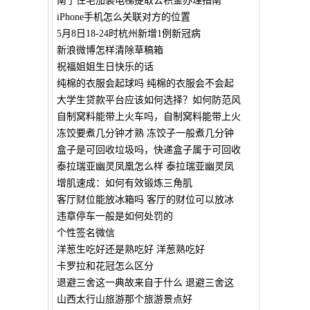
南宁住宅加装电梯提取公积金办理指南
iPhone手机怎么关联对方的位置
5月8日18-24时杭州新增1例新冠病
新浪微博怎样清除草稿箱
祝福姐姐生日快乐的话
纯棉的衣服会起球吗 纯棉的衣服会不会起
大学生贷款平台应该如何选择？如何防范风
自制窝料能带上火车吗，自制窝料能带上火
冻饺要煮几分钟才熟 冻饺子一般煮几分钟
盒子是可回收垃圾吗，快递盒子属于可回收
泰拉瑞亚幽灵凤凰怎么样 泰拉瑞亚幽灵凤
增肌速成：如何有效锻炼三角肌
客厅财位能放冰箱吗 客厅的财位可以放冰
违章停车一般是如何处罚的
个性签名微信
洋葱生吃好还是熟吃好 洋葱熟吃好
卡罗拉和花冠怎么区分
退避三舍这一典故来自于什么 退避三舍这
山西太行山旅游那个旅游景点好