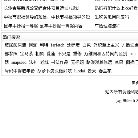
·
长沙会展新城公交综合体项目选址+规划
·
奶奶裤配什么上衣好看
·
中秋节祝福领导的短信，中秋节祝福领导的短
·
生吃黄瓜用削皮吗
·
鼠年手抄报一等奖 鼠年手抄报一等奖内容
·
车险理赔流程
热门搜索
玻尿酸原液
珂润
利特
farfetch
沈建宏
白色
外貌至上主义
方脸适
部参照
宝马系
相聚
愛蓮
不只是
重修
万维网和因特网的区别
sult
器
snapseed
法神
老城
书法作品
无标题
路漫漫其修远
凉果
倒插
号码中提取年龄
胡萝卜怎么做好吃
luodai
景天
春兰花
黑
站内所有资源均
[xg-9656 h