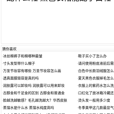
猜你喜欢
·
冰丝棉裤子和棉哪种最皱
·
鞋子买小了怎么办
·
寸头发型带什么帽子
·
请问使用粉底液前后需
·
万圣节妆容有哪些 万圣节妆容怎么画
·
白色中长款羽绒服怎么
·
透真面膜毁容是真的吗
·
夏天黑色衣服掉毛怎么
·
润肤露可以卸妆吗 润肤露可以用来卸妆
·
衣服上的紫药水怎么洗
·
古醇金和千足金的区别 古醇金和普通金
·
口红化了放冰箱冷藏还
·
脸越洗越敏感？毛孔越洗越大？华西皮肤
·
烫头发一般用多少度
·
蒸馏水是什么水 蒸馏水纯度高吗
·
冬季美甲这几款最显气