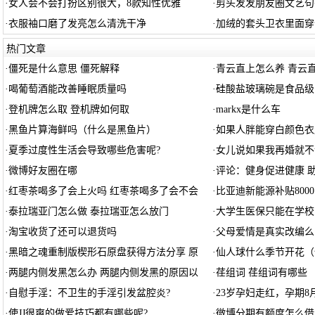
·
女人会不会打扮区别很大，8款知性优雅
·
剪头发发朋友圈文艺句
·
衣服袖口磨了发亮怎么清洗干净
·
加绒的套头卫衣里面穿
热门文章
·
僵死是什么意思 僵死解释
·
青云直上怎么养 青云
·
喝葡萄酒能改善睡眠质量吗
·
硅酸盐玻璃碗是食品级
·
登机牌怎么取 登机牌如何取
·
markx是什么车
·
黑鱼片算海鲜吗（什么是黑鱼片）
·
如果人胖能穿白颜色衣
·
夏季过度性生活会导致哪些危害呢?
·
女儿说如果我再婚就不
·
微博好友圈在哪
·
评论：健身促进健康 
·
红枣茶喝多了会上火吗 红枣茶喝多了会不会
·
比亚迪新能源补贴800
·
泰拉瑞亚门怎么做 泰拉瑞亚怎么放门
·
大学生医保只能在学校
·
淘宝收货了还可以退货吗
·
父母爱情是真实改编么
·
黑暗之魂重制版楔形石原盘获得方法分享 原
·
仙人球什么季节开花（
·
两腿内侧发黑怎么办 两腿内侧发黑的原因以
·
荏组词 荏组词有哪些
·
自慰手淫：不卫生的手淫引发盆腔炎?
·
23岁孕妇走红，孕期
·
使JJ很爽的做爱技巧都有哪些呢?
·
微博分期有额度怎么借