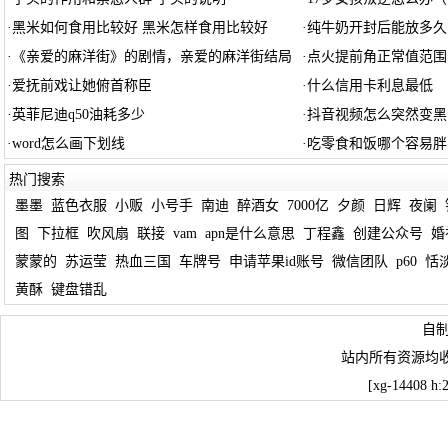
·
黑米如何食用比较好 黑米怎样食用比较好
·
纯牛奶开封后能放多久
·
《亲爱的麻洋街》的剧情，亲爱的麻洋街结局
·
点火提前角正常值范围
·
爱抚前戏让她俯首称臣
·
什么信用卡利息最低
·
英菲尼迪q50油耗多少
·
抖音视频怎么突然变黑
·
word怎么画下划线
·
吃零食和饭哪个容易胖
热门搜索
墨墨
蓝色衣服
小贩
小号手
南迪
醉酒女
7000亿
夕颜
日辉
夜阑
图
下拉框
吹风扇
联接
vam
apn是什么意思
丁程鑫
创建公众号
婚
蒙蒙的
苏运莹
热血三国
车牌号
申请苹果id账号
微信团队
p60
恬
黄酥
键盘错乱
自
站内所有资源均
[xg-14408 