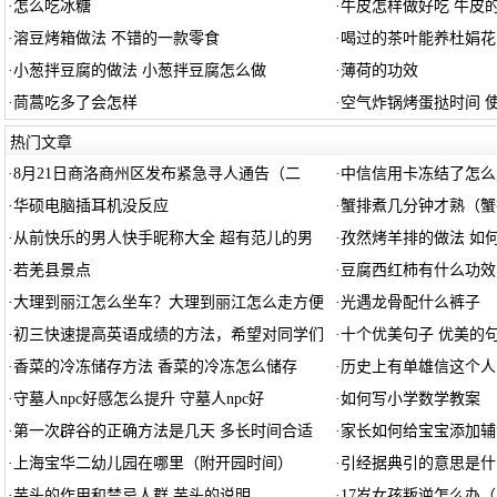
·
怎么吃冰糖
·
牛皮怎样做好吃 牛皮
·
溶豆烤箱做法 不错的一款零食
·
喝过的茶叶能养杜娟花
·
小葱拌豆腐的做法 小葱拌豆腐怎么做
·
薄荷的功效
·
茼蒿吃多了会怎样
·
空气炸锅烤蛋挞时间 
热门文章
·
8月21日商洛商州区发布紧急寻人通告（二
·
中信信用卡冻结了怎么
·
华硕电脑插耳机没反应
·
蟹排煮几分钟才熟（蟹
·
从前快乐的男人快手昵称大全 超有范儿的男
·
孜然烤羊排的做法 如
·
若羌县景点
·
豆腐西红柿有什么功效
·
大理到丽江怎么坐车？大理到丽江怎么走方便
·
光遇龙骨配什么裤子
·
初三快速提高英语成绩的方法，希望对同学们
·
十个优美句子 优美的
·
香菜的冷冻储存方法 香菜的冷冻怎么储存
·
历史上有单雄信这个人
·
守墓人npc好感怎么提升 守墓人npc好
·
如何写小学数学教案
·
第一次辟谷的正确方法是几天 多长时间合适
·
家长如何给宝宝添加辅
·
上海宝华二幼儿园在哪里（附开园时间）
·
引经据典引的意思是什
·
芋头的作用和禁忌人群 芋头的说明
·
17岁女孩叛逆怎么办（