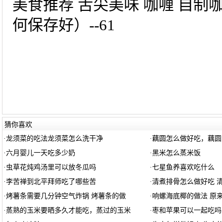
美食推荐 舌尖美味 咖喱 自
何保存好）--61
猜你喜欢
·
龙须菜的吃法龙须菜怎么洗干净
·
藕圆怎么做好吃，藕圆
·
六月婴儿一天吃多少奶
·
黑米怎么蒸米饭
·
虫草花炖鸡汤里可以放冬瓜吗
·
七星鱼养喜欢吃什么
·
李苦禅到北平拜师吃了哪些苦
·
清煮排骨怎么做好吃 
·
烤薯条需要几分钟空气炸锅 烤薯条的做
·
响螺海底椰的做法 原
·
蒸熟的玉米要晒多久才能吃，蒸过的玉米
·
枣和苹果可以一起吃吗