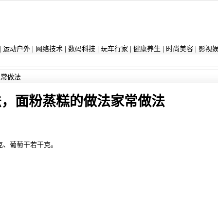
|
运动户外
|
网络技术
|
数码科技
|
玩车行家
|
健康养生
|
时尚美容
|
影视
家常做法
法，面粉蒸糕的做法家常做法
0克、葡萄干若干克。