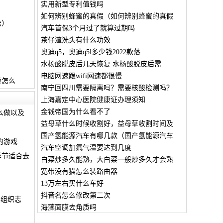
实用新型专利值钱吗
如何辨别蜂蜜的真假（如何辨别蜂蜜的真假
法）
汽车首保3个月过了就算过期吗
茶仔渣洗头有什么功效
奥迪q5，奥迪q5l多少钱2022款落
水杨酸脱皮后几天恢复 水杨酸脱皮后需
电脑网速跟wifi网速都很慢
羹怎么
南宁回四川需要隔离吗？需要核酸检测吗？
上海嘉定中心医院健康证办理须知
金钱帝国为什么看不了
么做以及
益母草什么时候收割好，益母草收割时间及
国产氢能源汽车有哪几款（国产氢能源汽车
的游戏
汽车空调加氟气温要达到几度
季节适合去
白菜炒多久能熟，大白菜一般炒多久才会熟
宽带没有猫怎么装路由器
13万左右买什么车好
抖音名怎么修改第二次
已组织志
海藻面膜去角质吗