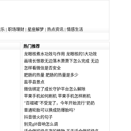
娱乐
|
职场理财
|
星座解梦
|
热点资讯
|
情感生活
热门推荐
龙眼核煮水功效与作用 龙眼核的5大功效
画境长恨歌无边落木萧萧下怎么完成 无边
怎样看微信是否安全
肥肠的热量 肥肠的热量是多少
盐亭县景点
微信绑定了成长守护平台怎么解除
苹果手机如何刷机 苹果手机怎样刷机
“百褶裙”不受宠了，今年开始流行“奶奶
普通轮胎可以换成防爆胎吗?
抖音很火的句子
别克gl8音响怎么调