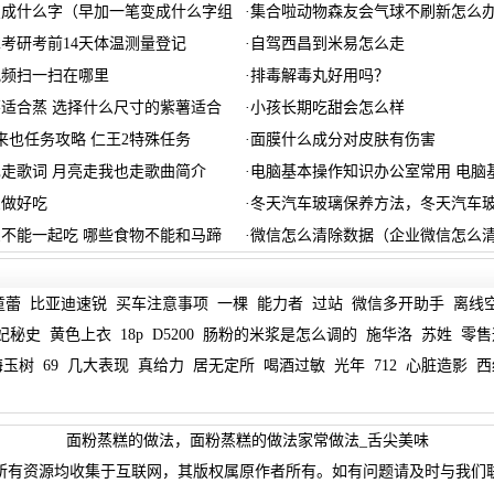
变成什么字（早加一笔变成什么字组
·
集合啦动物森友会气球不刷新怎么办
22考研考前14天体温测量登记
·
自驾西昌到米易怎么走
视频扫一扫在哪里
·
排毒解毒丸好用吗？
适合蒸 选择什么尺寸的紫薯适合
·
小孩长期吃甜会怎么样
来也任务攻略 仁王2特殊任务
·
面膜什么成分对皮肤有伤害
走歌词 月亮走我也走歌曲简介
·
电脑基本操作知识办公室常用 电脑
么做好吃
·
冬天汽车玻璃保养方法，冬天汽车
不能一起吃 哪些食物不能和马蹄
·
微信怎么清除数据（企业微信怎么
童蕾
比亚迪速锐
买车注意事项
一棵
能力者
过站
微信多开助手
离线
妃秘史
黄色上衣
18p
D5200
肠粉的米浆是怎么调的
施华洛
苏姓
零售
海玉树
69
几大表现
真给力
居无定所
喝酒过敏
光年
712
心脏造影
西
面粉蒸糕的做法，面粉蒸糕的做法家常做法_舌尖美味
所有资源均收集于互联网，其版权属原作者所有。如有问题请及时与我们