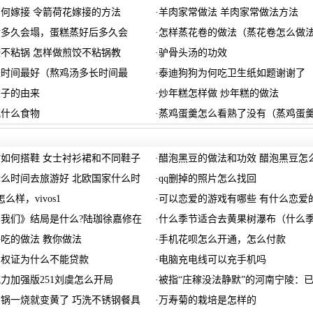
何嫁接 令箭荷花嫁接的方法
·
羊肉家常做法 羊肉家常做法方法
后多久会塌，蛋糕蒸好后多久会
·
怎样蒸花卷的做法（蒸花卷怎么做
不粘锅 怎样做煎饺不粘锅教
·
驴骨头汤的功效
长时间最好（熬鸡汤多长时间最
·
泰迪狗狗为何吃卫生纸如题谢谢了
粽子的由来
·
炒年糕怎样做 炒年糕的做法
吃什么食物
·
蒸鸡蛋羹怎么看熟了没有（蒸鸡蛋
如何搭鞋 女士衬衫裙和不同鞋子
·
醋泡黑豆的做法和功效 醋泡黑豆怎
么时间去旅游好 北欧国家什么时
·
qq删掉的照片怎么找回
ro怎么样，vivos1
·
可以恋爱的游戏有哪些 有什么恋爱
我们》结局是什么?陆珈徐嘉修在
·
什么季节适合去黄果树瀑布（什么
吃的做法 教你做法
·
手机花呗怎么开通，怎么付款
产权证为什么不能贷款
·
电脑充电线可以充手机吗
威力加强版251刘虞怎么开局
·
被指“庄稼没法静默”的河南宁陵：
锅一烧就变黄了 巧洗不锈钢餐具
·
万寿菊的栽培是怎样的