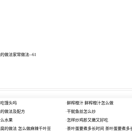
的做法家常做法--61
能吃馒头吗
·
鲜榨橙汁 鲜榨橙汁怎么做
包的做法及配方
·
干鱿鱼丝怎么炒
什么水果
·
怎样炒鸡胗又嫩又好吃
腐的做法 怎么做麻辣千叶豆
·
茶叶蛋要煮多长时间 茶叶蛋要煮多