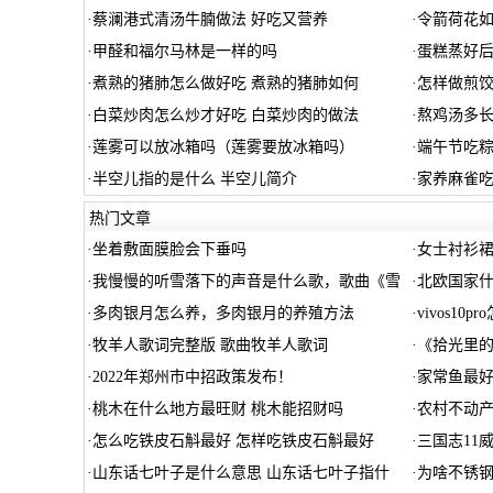
·
蔡澜港式清汤牛腩做法 好吃又营养
·
令箭荷花如
·
甲醛和福尔马林是一样的吗
·
蛋糕蒸好
·
煮熟的猪肺怎么做好吃 煮熟的猪肺如何
·
怎样做煎饺
·
白菜炒肉怎么炒才好吃 白菜炒肉的做法
·
熬鸡汤多
·
莲雾可以放冰箱吗（莲雾要放冰箱吗）
·
端午节吃
·
半空儿指的是什么 半空儿简介
·
家养麻雀
热门文章
·
坐着敷面膜脸会下垂吗
·
女士衬衫裙
·
我慢慢的听雪落下的声音是什么歌，歌曲《雪
·
北欧国家什
·
多肉银月怎么养，多肉银月的养殖方法
·
vivos10p
·
牧羊人歌词完整版 歌曲牧羊人歌词
·
《拾光里的
·
2022年郑州市中招政策发布！
·
家常鱼最好
·
桃木在什么地方最旺财 桃木能招财吗
·
农村不动
·
怎么吃铁皮石斛最好 怎样吃铁皮石斛最好
·
三国志11
·
山东话七叶子是什么意思 山东话七叶子指什
·
为啥不锈钢