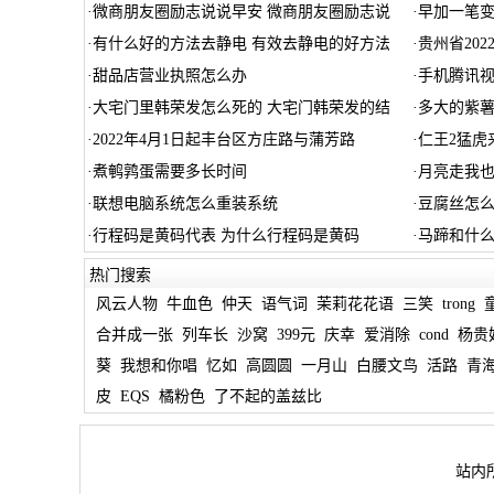
·
微商朋友圈励志说说早安 微商朋友圈励志说
·
早加一笔
·
有什么好的方法去静电 有效去静电的好方法
·
贵州省20
·
甜品店营业执照怎么办
·
手机腾讯
·
大宅门里韩荣发怎么死的 大宅门韩荣发的结
·
多大的紫薯
·
2022年4月1日起丰台区方庄路与蒲芳路
·
仁王2猛虎
·
煮鹌鹑蛋需要多长时间
·
月亮走我也
·
联想电脑系统怎么重装系统
·
豆腐丝怎
·
行程码是黄码代表 为什么行程码是黄码
·
马蹄和什么
热门搜索
风云人物
牛血色
仲天
语气词
茉莉花花语
三笑
trong
合并成一张
列车长
沙窝
399元
庆幸
爱消除
cond
杨贵
葵
我想和你唱
忆如
高圆圆
一月山
白腰文鸟
活路
青
皮
EQS
橘粉色
了不起的盖兹比
站内