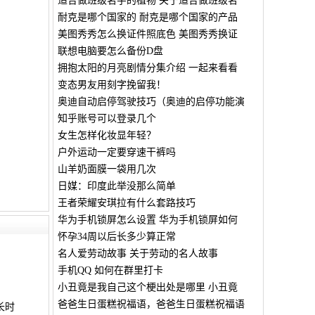
适合做班级名字的植物 关于适合做班级名
耐克是哪个国家的 耐克是哪个国家的产品
美图秀秀怎么换证件照底色 美图秀秀换证
联想电脑要怎么备份D盘
拥抱太阳的月亮剧情分集介绍 一起来看看
变态男友用刻字挽留我！
奥迪自动启停驾驶技巧（奥迪的启停功能演
知乎账号可以登录几个
女生怎样化妆显年轻？
户外运动一定要穿速干裤吗
山羊奶面膜一袋用几次
日媒：印度此举没那么简单
王者荣耀安琪拉有什么套路技巧
华为手机锁屏怎么设置 华为手机锁屏如何
怀孕34周以后长多少算正常
名人爱劳动故事 关于劳动的名人故事
手机QQ 如何在群里打卡
小丑竟是我自己这个梗出处是哪里 小丑竟
爸爸生日蛋糕祝福语，爸爸生日蛋糕祝福语
长时