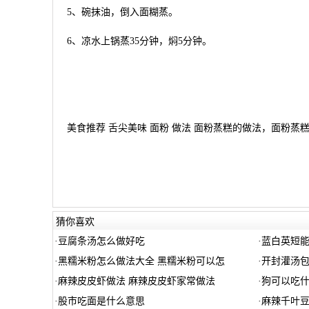
5、碗抹油，倒入面糊蒸。
6、凉水上锅蒸35分钟，焖5分钟。
美食推荐 舌尖美味 面粉 做法 面粉蒸糕的做法，面粉蒸糕
猜你喜欢
·
豆腐条汤怎么做好吃
·
蓝白英短
·
黑糯米粉怎么做法大全 黑糯米粉可以怎
·
开封灌汤
·
麻辣皮皮虾做法 麻辣皮皮虾家常做法
·
狗可以吃
·
股市吃面是什么意思
·
麻辣千叶豆