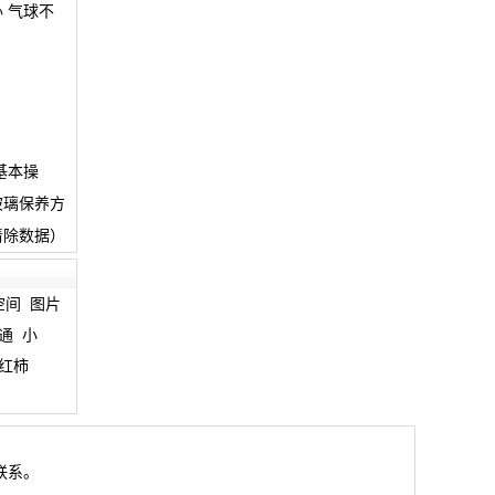
 气球不
基本操
玻璃保养方
清除数据）
空间
图片
通
小
红柿
联系。