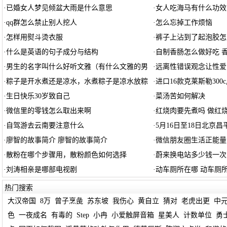
·
已婚女人梦见倾盆大雨是什么意思
·
女人吃海马有什么功效
·
qq群怎么禁止别人挖人
·
怎么忘掉工作烦恼
·
怎样用熨斗烫衣服
·
裤子上沾到了起泡胶怎
·
什么是英语的句子成分与结构
·
自制香肠怎么做好吃 
·
男生的名字叫什么好听文雅（有什么文雅的男
·
远离性错误观念让性爱
·
粽子是开水煮还是凉水，水煮粽子是凉水放粽
·
进口16款克莱斯勒30
·
生日快乐30岁致自己
·
菜汤苦如何解决
·
微信里的零钱怎么取出来啊
·
红烧肉要先煮吗 做红
·
自驾游去云南要注意什么
·
5月16日至18日北京
·
廖智的故事简介 廖智的故事简介
·
微信朋友圈生活正能量
·
散粉在哪个步骤用，散粉颜色如何选择
·
蔚来换电站多少钱一次
·
刘涛相亲是哪部电视剧
·
动车厕所在哪 动车厕
热门搜索
大汉帝国
8万
曾子烹彘
苏东坡
我伤心
黄自立
猜对
老虎出更
中
色
一夜成名
有毒的
Step
小冉
小爱触屏音箱
星美人
计数单位
勇