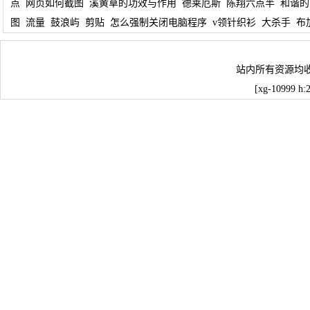
点
网页如何截图
溪黄草的功效与作用
德莱厄斯
陈翔六点半
和谐的
图
流量
鼓浪屿
剪贴
怎么强制关闭电脑程序
v领针织衫
大杀手
布
站内所有资源均
[xg-10999 