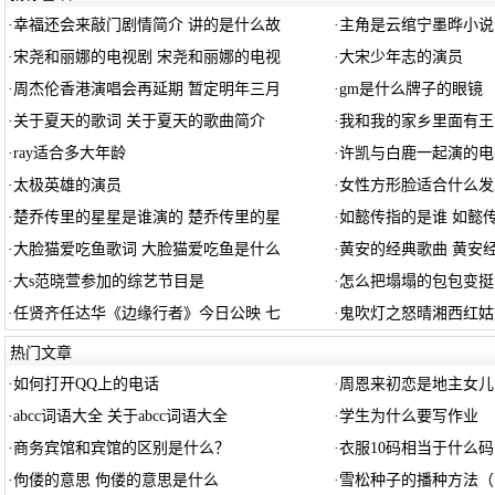
·
幸福还会来敲门剧情简介 讲的是什么故
·
主角是云绾宁墨晔小说
·
宋尧和丽娜的电视剧 宋尧和丽娜的电视
·
大宋少年志的演员
·
周杰伦香港演唱会再延期 暂定明年三月
·
gm是什么牌子的眼镜
·
关于夏天的歌词 关于夏天的歌曲简介
·
我和我的家乡里面有王
·
ray适合多大年龄
·
许凯与白鹿一起演的电
·
太极英雄的演员
·
女性方形脸适合什么发
·
楚乔传里的星星是谁演的 楚乔传里的星
·
如懿传指的是谁 如懿
·
大脸猫爱吃鱼歌词 大脸猫爱吃鱼是什么
·
黄安的经典歌曲 黄安
·
大s范晓萱参加的综艺节目是
·
怎么把塌塌的包包变挺
·
任贤齐任达华《边缘行者》今日公映 七
·
鬼吹灯之怒晴湘西红姑
热门文章
·
如何打开QQ上的电话
·
周恩来初恋是地主女儿
·
abcc词语大全 关于abcc词语大全
·
学生为什么要写作业
·
商务宾馆和宾馆的区别是什么？
·
衣服10码相当于什么码
·
佝偻的意思 佝偻的意思是什么
·
雪松种子的播种方法（