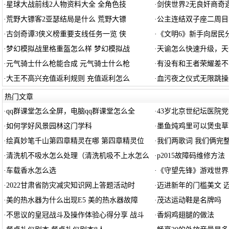
·
星球大战前线2人物资料大全 全角色技
·
剑侠世界2无良奸商奇
·
荒野大镖客2亚瑟结局是什么 荒野大镖
·
公主连结双子座二周目
·
古剑奇谭3侠义榜重要支线任务一览 侠
·
《文明6》新手向居民
·
梦幻模拟战里格重盔怎么样 梦幻模拟战
·
天谕怎么快速升级，天
·
元气骑士什么枪能合成 元气骑士什么枪
·
有没有和王者荣耀差不
·
大王不高兴充值返利规则 充值返利怎么
·
血污夜之仪式无限跳操
热门文章
·
qq群课堂怎么全屏，电脑qq群课堂怎么全
·
43岁北京世纪坛医院
·
如何学好风景园林这门学科
·
墨鱼炖鸡里可以煲虫草
·
绘真妙笔千山第四章精灵在哪 第四章精灵位
·
我们两歌词 我们俩完
·
清洗机不吸水怎么处理（清洗机吸不上水怎么
·
p2015故障码维修方法
·
车载香水怎么选
·
《守望先锋》游戏世界
·
2022甘肃省防灾减灾知识网上答题活动时
·
迈进新年的门槛美文 
·
美的热水器为什么出现E5 美的热水器故障
·
茂达运动鞋是名牌吗
·
不思议的皇冠战斗及操作体验心得分享 战斗
·
香焖鸡翅腿的做法