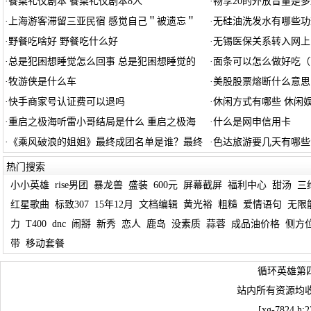
·
餐桌礼仪剧本 餐桌礼仪剧本8人
·
畅享20的外放音量是
·
上海游客滞留三亚民宿 感觉自己＂被遗忘＂
·
无硅油洗发水有哪些功
·
野餐吃啥好 野餐吃什么好
·
无锡医保关系转入网上
·
总是犯困想睡觉怎么回事 总是犯困想睡觉的
·
面条可以怎么做好吃（
·
牧游侠是什么车
·
美股股票熔断什么意思
·
快手商家号认证费可以退吗
·
休闲方式有哪些 休闲
·
重启之极海听雷小哥结局是什么 重启之极海
·
什么是网申信用卡
·
《乘风破浪的姐姐》最终成团名单是谁？最终
·
色达旅游要几天有哪些
热门搜索
小小英雄
rise男团
暴龙兽
盛装
600元
屏幕截屏
福利中心
甜汤
三
红星歌曲
标致307
15年12月
文档编辑
黄光裕
粗糙
爱情语句
无限
力
T400
dnc
闹掰
新秀
恋人
鹿岛
没素质
蒜蓉
成品油价格
侧方
带
移动套餐
循环英雄第
站内所有资源均
[xg-7824 h