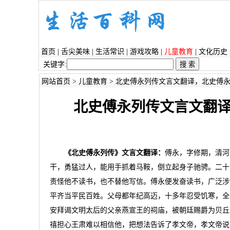
首页
|
舌尖美味
|
生活常识
|
游戏攻略
|
儿童教育
|
文化历史
关键字:
网站首页
>
儿童教育
> 北史傅永列传文言文翻译，北史傅
北史傅永列传文言文翻
《北史傅永列传》文言文翻译：
傅永，字修期，清河
干，勇猛过人，能用手抓着马鞍，倒立起身子驰骋。二十
责怪他不读书，也不替他写信。傅永便发奋读书，广泛涉
平齐当平民百姓。父母都年纪高迈，十多年忍受饥寒，全
安拜谒文明太后的父亲燕宣王的祠庙，被朝廷赐爵为贝丘
禧担心王肃难以相信他，把想法告诉了孝文帝，孝文帝说