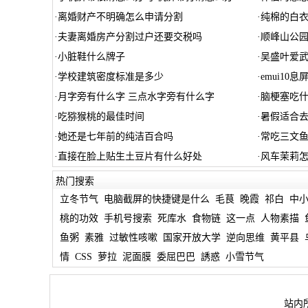
·
离婚财产不明确怎么申请分割
·
纯棉的白
·
夫妻离婚房产分割过户还要交税吗
·
顺峰山公
·
小脏鞋什么牌子
·
吴盛叶爱武
·
学校建筑密度标准是多少
·
emui10息
·
月字旁有什么字 三点水字旁有什么字
·
脑梗塞吃
·
吃猕猴桃的最佳时间
·
暑假适合
·
她还是七年前的纯洁百合吗
·
常吃三文
·
直接在脸上贴生土豆片有什么好处
·
风车茉莉怎
热门搜索
立冬节气
电脑截屏的快捷键是什么
毛茛
晚霞
祁白
中
桃的功效
手机号搜索
死库水
食物链
这一点
人物素描
鱼粥
素雅
过敏性咳嗽
国家开放大学
逆向思维
黄平县
情
CSS
萝拉
泥面膜
委屈巴巴
誘惑
小雪节气
站内