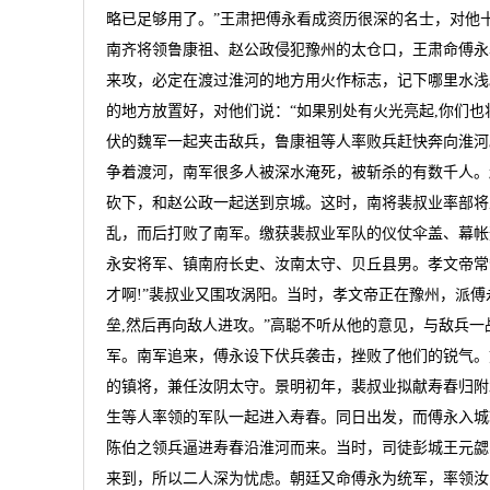
略已足够用了。”王肃把傅永看成资历很深的名士，对他
南齐将领鲁康祖、赵公政侵犯豫州的太仓口，王肃命傅永
来攻，必定在渡过淮河的地方用火作标志，记下哪里水浅
的地方放置好，对他们说：“如果别处有火光亮起,你们
伏的魏军一起夹击敌兵，鲁康祖等人率败兵赶快奔向淮河
争着渡河，南军很多人被深水淹死，被斩杀的有数千人。
砍下，和赵公政一起送到京城。这时，南将裴叔业率部将
乱，而后打败了南军。缴获裴叔业军队的仪仗伞盖、幕帐
永安将军、镇南府长史、汝南太守、贝丘县男。孝文帝常
才啊!”裴叔业又围攻涡阳。当时，孝文帝正在豫州，派傅
垒,然后再向敌人进攻。”高聪不听从他的意见，与敌兵
军。南军追来，傅永设下伏兵袭击，挫败了他们的锐气。
的镇将，兼任汝阴太守。景明初年，裴叔业拟献寿春归附
生等人率领的军队一起进入寿春。同日出发，而傅永入城
陈伯之领兵逼进寿春沿淮河而来。当时，司徒彭城王元勰
来到，所以二人深为忧虑。朝廷又命傅永为统军，率领汝