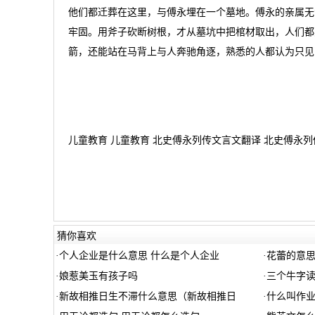
他们都迁葬在这里，与傅永埋在一个墓地。傅永的亲属无
牢固。用斧子砍断树根，才从墓坑中把棺材取出，人们都
箭，还能站在马背上与人奔驰角逐，熟悉的人都认为只见
儿童教育 儿童教育 北史傅永列传文言文翻译 北史傅永列
猜你喜欢
·
个人企业是什么意思 什么是个人企业
·
花蕾的意思
·
娘惹美玉有孩子吗
·
三个牛字读
·
新故相推日生不滞什么意思（新故相推日
·
什么叫作