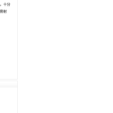
，十分
旁射