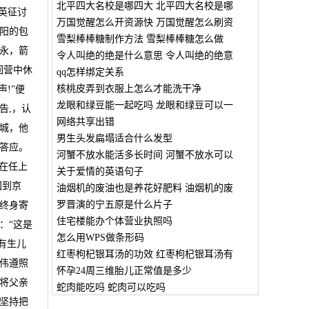
北平四大名校是哪四大 北平四大名校是哪
英征讨
万国觉醒怎么开资源快 万国觉醒怎么刷资
阳的包
雪梨棒棒糖制作方法 雪梨棒棒糖怎么做
永，箭
令人叫绝的绝是什么意思 令人叫绝的绝意
回营中休
qq怎样绑定关系
核桃皮弄到衣服上怎么才能洗干净
!”便
龙眼和绿豆能一起吃吗 龙眼和绿豆可以一
告,，认
网络共享出错
城，他
男生头发扁塌适合什么发型
答应。
河蟹不放水能活多长时间 河蟹不放水可以
在任上
关于爱情的英语句子
回到京
油烟机的废油也是养花好肥料 油烟机的废
罗晋演的宁五原是什么片子
终身寄
住宅楼能办个体营业执照吗
：“这是
怎么用WPS做条形码
有生儿
红枣枸杞银耳汤的功效 红枣枸杞银耳汤有
伟遵照
怀孕24周三维胎儿正常值是多少
将父亲
蛇肉能吃吗 蛇肉可以吃吗
坚持把