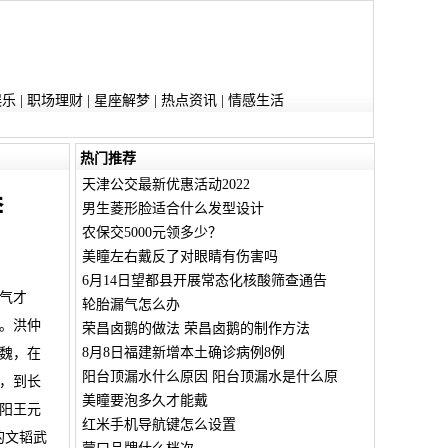
娱乐
|
职场理财
|
星座解梦
|
热点资讯
|
情感生活
热门推荐
天津公交最新优惠活动2022
奔
男生菱形脸适合什么发型设计
农保交5000元领多少？
美瞳左右戴反了对眼睛有伤害吗
6月14日望都县开展常态化核酸筛查通告
气才
轮胎漏气怎么办
。洪仲
荣昌卤鹅的做法 荣昌卤鹅的制作方法
8月8日福建新增本土确诊病例8例
魏，在
阳台顶漏水什么原因 阳台顶漏水是什么原
，到长
美瞳要泡多久才能戴
阳王元
红米手机导航键怎么设置
的文韬武