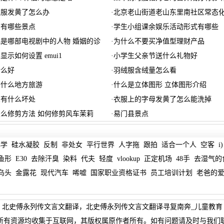
衣服发黄了怎么办
·
北京老山街道老山东里南社区常态
园有哪些景点
·
学生小组课余娱乐活动形式有哪些
是哪部电视剧中的人物 婚姻的诊
·
为什么不要买净值型理财产品
屏显示如何设置 emui1
·
小学生父亲节送什么礼物好
什么好
·
羽绒服含绒量怎么看
去什么地方旅游
·
什么是立体图形 立体图形介绍
鱼有什么坏处
·
衣服上的字母发黄了怎么能洗掉
么修剪方法 如何修剪风车茉莉
·
易门县景点
小学
硅水凝胶
反制
非处女
平行世界
人字拖
跟拍
适合一个人
空客
i)
鱼形
E30
去除汗臭
染料
代夫
轻度
vlookup
正定机场
48手
去湿气的
乌头
金露花
现代汽车
唏嘘
国家职业资格证书
员工培训计划
老爸的
北史傅永列传文言文翻译，北史傅永列传文言文翻译寻复南奔_儿童教育
所有资源均收集于互联网，其版权属原作者所有。如有问题请及时与我们