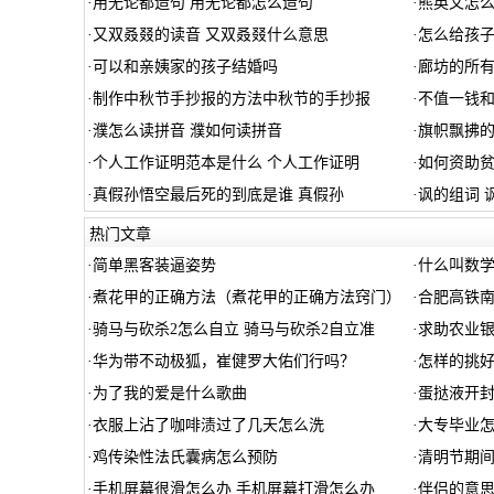
·
用无论都造句 用无论都怎么造句
·
熊英文怎
·
又双叒叕的读音 又双叒叕什么意思
·
怎么给孩
·
可以和亲姨家的孩子结婚吗
·
廊坊的所
·
制作中秋节手抄报的方法中秋节的手抄报
·
不值一钱和
·
濮怎么读拼音 濮如何读拼音
·
旗帜飘拂的
·
个人工作证明范本是什么 个人工作证明
·
如何资助
·
真假孙悟空最后死的到底是谁 真假孙
·
讽的组词 
热门文章
·
简单黑客装逼姿势
·
什么叫数学
·
煮花甲的正确方法（煮花甲的正确方法窍门）
·
合肥高铁
·
骑马与砍杀2怎么自立 骑马与砍杀2自立准
·
求助农业
·
华为带不动极狐，崔健罗大佑们行吗？
·
怎样的挑
·
为了我的爱是什么歌曲
·
蛋挞液开封
·
衣服上沾了咖啡渍过了几天怎么洗
·
大专毕业怎
·
鸡传染性法氏囊病怎么预防
·
清明节期间
·
手机屏幕很滑怎么办 手机屏幕打滑怎么办
·
伴侣的意思