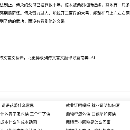
法制止。傅永的父母已埋葬数十年，棺木被桑树根所缠绕，离地有一尺多
感到很奇怪。傅永臂力过人，能拉开三百斤的大弓，能骑在马上向左右两
到了他的武功，而没有看到他的文采。
传文言文翻译，北史傅永列传文言文翻译寻复南奔--61
 词语花蕾什么意思
·
就业证明模板 就业证明如何写
什么犇字怎么读 三个牛字读
·
曲辕犁怎么读 曲辕犁如何读
业成本什么叫成本动因
·
屁眼里小颗粒是怎么回事