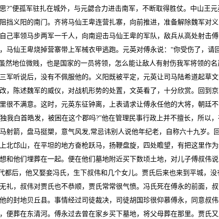
思?”便孤军驻扎在城外，与元勰合力进击南军，不断取得胜仗。中山王元
阻挡义阳的南门。齐将马仙王卑连营扎寨，向前推进，准备解除魏军对义
自己率领马步两军一千人，向南迎击马仙王卑的军队，敌兵从高处射击傅
，马仙王卑烧掉营寨带上军械衣甲逃跑。元英对傅永说：“你受伤了，请
虽然地位微贱，也是国家的一员将领，怎么能让敌人有射伤我军将领的名声
三军听说后，没有不佩服他的。义阳既被平定，元英让司马陆希道起草文
改，陈述魏军的威仪，对战机形势的处置，文英看了，十分欣赏。回到京
里很不满意。这时，元英东征钟离，上表请求让傅永任他的大将，朝廷不
惟独我白首皓发，被困在这个郡吗?”他在管理民事行政上并不擅长，所以，
马射箭，盘马挺槊，意气风发,常忌讳别人说他年纪老，自称六十九岁。
上北邙山，在平坦的地方奋枪跃马，扬鞭盘旋，四处瞻望，有把这里作为
想和他们埋葬在一起。便在他们墓地附近买下数顷土地，对儿子傅叔伟说
到代都后，他又娶妾冯氏，生下叔伟和几个女儿。贾氏后来也来到平城，没
无礼，叔伟对贾氏也不恭顺，贾氏常常很气愤。冯氏死在傅永的前面，叔
他的封地贝丘县。事情经过司徒裁决，司徒胡国珍很仰慕傅永，同意叔伟
，便葬在东清河。傅永过去曾在家乡买下墓地，将父母葬在那里。贾氏又