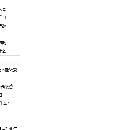
文言
置可
诗翻
物的
什么
能不能恢复
与高级感
绍
什么?
响吗？煮牛