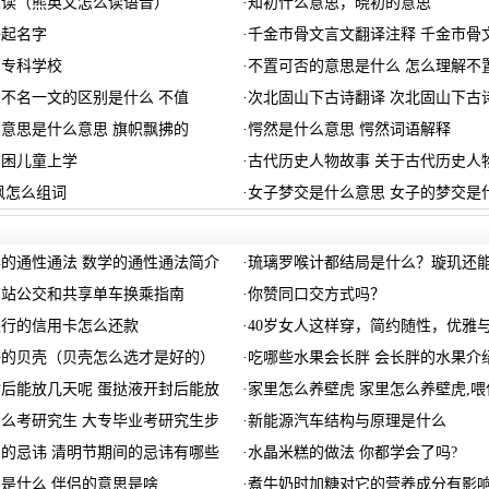
么读（熊英文怎么读语音）
·
知初什么意思，晓初的意思
子起名字
·
千金市骨文言文翻译注释 千金市骨
有专科学校
·
不置可否的意思是什么 怎么理解不
不名一文的区别是什么 不值
·
次北固山下古诗翻译 次北固山下古
意思是什么意思 旗帜飘拂的
·
愕然是什么意思 愕然词语解释
贫困儿童上学
·
古代历史人物故事 关于古代历史人
讽怎么组词
·
女子梦交是什么意思 女子的梦交是
的通性通法 数学的通性通法简介
·
琉璃罗喉计都结局是什么？璇玑还
南站公交和共享单车换乘指南
·
你赞同口交方式吗？
银行的信用卡怎么还款
·
40岁女人这样穿，简约随性，优雅
好的贝壳（贝壳怎么选才是好的）
·
吃哪些水果会长胖 会长胖的水果介
后能放几天呢 蛋挞液开封后能放
·
家里怎么养壁虎 家里怎么养壁虎,喂
么考研究生 大专毕业考研究生步
·
新能源汽车结构与原理是什么
的忌讳 清明节期间的忌讳有哪些
·
水晶米糕的做法 你都学会了吗?
是什么 伴侣的意思是啥
·
煮牛奶时加糖对它的营养成分有影