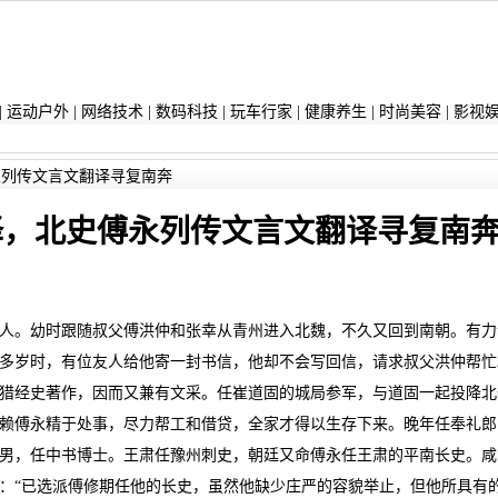
|
运动户外
|
网络技术
|
数码科技
|
玩车行家
|
健康养生
|
时尚美容
|
影视
永列传文言文翻译寻复南奔
译，北史傅永列传文言文翻译寻复南
人。幼时跟随叔父傅洪仲和张幸从青州进入北魏，不久又回到南朝。有力
多岁时，有位友人给他寄一封书信，他却不会写回信，请求叔父洪仲帮忙
猎经史著作，因而又兼有文采。任崔道固的城局参军，与道固一起投降北
赖傅永精于处事，尽力帮工和借贷，全家才得以生存下来。晚年任奉礼郎
男，任中书博士。王肃任豫州刺史，朝廷又命傅永任王肃的平南长史。咸
：“已选派傅修期任他的长史，虽然他缺少庄严的容貌举止，但他所具有