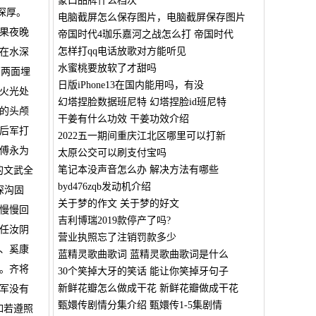
蒙口品牌什么档次
深厚。
电脑截屏怎么保存图片，电脑截屏保存图片
果夜晚
帝国时代4珈乐嘉河之战怎么打 帝国时代
怎样打qq电话放歌对方能听见
在水深
水蜜桃要放软了才甜吗
西两面埋
日版iPhone13在国内能用吗，有没
火光处
幻塔捏脸数据班尼特 幻塔捏脸id班尼特
的头颅
干姜有什么功效 干姜功效介绍
后军打
2022五一期间重庆江北区哪里可以打新
傅永为
太原公交可以刷支付宝吗
笔记本没声音怎么办 解决方法有哪些
的文武全
byd476zqb发动机介绍
深沟固
关于梦的作文 关于梦的好文
慢慢回
吉利博瑞2019款停产了吗?
任汝阴
营业执照忘了注销罚款多少
、奚康
蓝精灵歌曲歌词 蓝精灵歌曲歌词是什么
。齐将
30个笑掉大牙的笑话 能让你笑掉牙句子
新鲜花瓣怎么做成干花 新鲜花瓣做成干花
军没有
甄嬛传剧情分集介绍 甄嬛传1-5集剧情
如若遵照