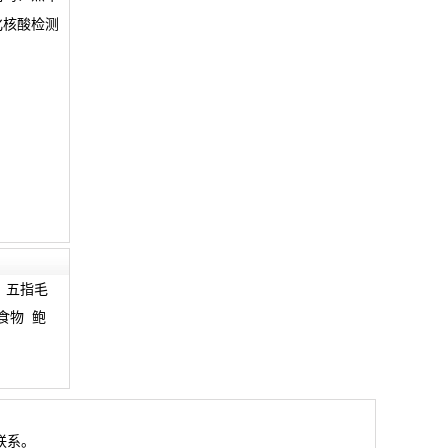
化核酸检测
五指毛
食物
鲍
爱
联系。