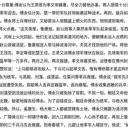
十分尊重;傅永认为王肃很为孝文帝器重，尽全力替他办事，两人感情十分
率军迎击。傅永估计吴、楚一带的军队好用偷袭这种战术。再则，敌兵如
。傅永将士兵埋伏好，又秘密派人用瓢盛上燃火的东西，悄悄渡到南岸，
也将火点着。”这天夜里，鲁康祖、赵公政等人果然亲率军队前来偷营。东
。河岸上火光四起，他们无法记起原来渡河的地方，便朝傅永派人点燃的
赵公政被活捉，鲁康祖连人带马掉进淮河中，天亮才找到他的尸体。将他
王茂先、李定等侵犯楚王戍，王肃又派傅永领军埋伏在敌后，先将南军的
盔甲等一万多件。两月之间，两次报捷，孝文帝嘉奖他，派使者在豫州封
赞叹说：“上马能够进攻敌人，下马可以起草文告，惟有傅修期才是这样
永为统军，与高聪、刘藻、成道益、任莫问等率兵救援。傅永说:“我军先
一战就遭受失败。高聪等人丢弃武器盔甲，逃向悬瓠。傅永收集逃散的兵卒,
刘藻受到流放边境的处分，傅永只被免除了官职。不到一旬，朝廷又命他
北魏，秘密地报告给傅永。为了迎接叔业，朝廷命傅永为统军，与杨大眼
较晚。所以，奚康生、杨大眼二人都被赏赐有土地，傅永只赐爵为清河男
、广陵侯元衍一同镇守寿春。因九江刚刚归附，人心尚不稳定，再加上援
阴的三千兵马先去救援。到寿春城下，元勰让他率军入城驻守，他说：“