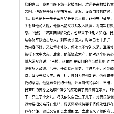
您的意见，我便同殿下您一起被围困，难道是来救援的意
义阳，傅永被任命为宁朔将军、统军，设置围攻的防线，
围。傅永便分一部分军队给长史贾思祖，命他守卫营垒，
头射进他的大腿，他拔出箭又领兵攻入敌营，将南军打败
息。”他说：“汉高祖脚部受伤，包起来不让别人知道。我
与各路军队追击敌人，到深夜才回来，时年已七十多岁，
为内容不好，又让傅永修改。傅永也不增饰文采，直接修
被授予太中大夫。后来，他任恒农太守，他对这个职务心
傅永常叹息说：“马援、赵充国,是如何的老当益壮啊!而
没有多大政绩。后来，任南兖州刺史，年过八十，还能骑
城，拜受光禄大夫。去世后，赠封为齐州刺史。傅永曾登
托的意思。他远慕晋代的杜预，近重当代的季冲、王肃，
我死后的葬身之地啊!”傅永的原配妻子贾氏留在家乡，
子，只生了个女儿。冯氏依仗自己生了儿子，对贾氏傲慢
遗命要把父亲葬在北邙，贾氏怀疑叔伟要求将傅永埋葬在
葬在北邙。贾氏又告到灵太后那里。太后听从了她的意见