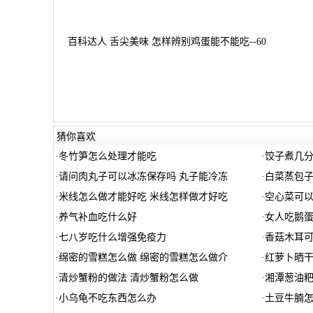
百科达人 舌尖美味 怎样辨别鸡蛋能不能吃--60
猜你喜欢
·
冬竹笋怎么处理才能吃
·
饺子煮几
·
请问肉丸子可以冰冻保存吗 丸子能冷冻
·
白菜蒸包
·
米线怎么做才能好吃 米线怎样做才好吃
·
空心菜可
·
养气补血吃什么好
·
女人吃鹅
·
七八岁吃什么增强免疫力
·
香菇木耳
·
绵密的雪糕怎么做 绵密的雪糕怎么做介
·
红萝卜晒
·
清炒蟹粉的做法 清炒蟹粉怎么做
·
湘潭葱油粑
·
小乌龟不吃东西怎么办
·
土豆牛腩怎