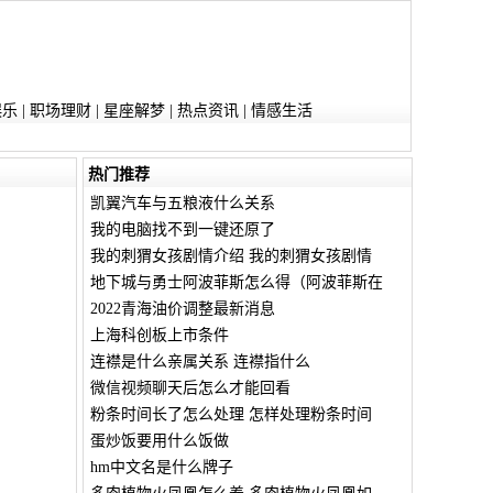
娱乐
|
职场理财
|
星座解梦
|
热点资讯
|
情感生活
热门推荐
凯翼汽车与五粮液什么关系
我的电脑找不到一键还原了
我的刺猬女孩剧情介绍 我的刺猬女孩剧情
地下城与勇士阿波菲斯怎么得（阿波菲斯在
2022青海油价调整最新消息
上海科创板上市条件
连襟是什么亲属关系 连襟指什么
微信视频聊天后怎么才能回看
粉条时间长了怎么处理 怎样处理粉条时间
蛋炒饭要用什么饭做
hm中文名是什么牌子