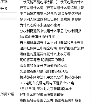
水下锅
三伏天能不能吃得太酸（三伏天吃酸有什么
要可以组什么词（要可以组什么词语和拼音
能放多
中年妈妈若想穿出好气色 建议多穿这些彩
梦见别人家出殡的队伍是什么意思 梦见别
为什么吃的不多还是不瘦呢
分权制衡通俗来说是什么意思 分权制衡指
fast路由器怎样插线连接
白玉和翡翠绿有什么不同（翡翠和白玉有什
温州社保网上申报全指南（附详细操作流程
酒红色的蓬蓬裙搭配什么上衣好看
明朝将军等级 明朝将军的等级
看看我和女友开房防偷拍的经验
怎么做香酥地瓜 如何做香酥地瓜
机动都市阿尔法机甲怎么获得 机动都市阿
60V电动车充满电后电压是多少V? 电
8月15日0时至24时北京新增3例本土
王爷简介绍
经期什么时候做面膜效果最好
高跟鞋鞋尖变形怎么办 高跟鞋鞋尖折痕变