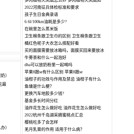
多肉植物火凤凰怎么养 多肉植物火凤凰如
2022河南征兵体检标准和要求
孩子生日金典录语
6.6l/100km油耗是多少?
在碗里怎么蒸米饭
卫生棉条跟卫生巾的区别 卫生棉条跟卫生
橘红色呢子大衣怎么搭配好看
买的面膜需要放冰箱吗，面膜买回来要放冰
牛蒡茶和什么一起泡好
dha可以放奶粉里一起喝吗
苹果8跟se有什么区别 苹果8跟se
催奶）
油柑子的功效与作用及禁忌 油柑子有什么
吃最
鱼塘是什么梗？
更换汽车地胶多少钱?
基金多长时间分红
油炸花生怎么做好吃 油炸花生怎么做好吃
2022杭州千岛湖采摘蜜桃点汇总
樱桃吃多了会怎样
么办）
羌月乳膏的作用 适用于什么病？