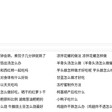
分钟会熟，煮饺子几分钟就熟了
·
凉拌花螺的做法 凉拌花螺怎样做
子馅出汤怎么办
·
羊骨头汤怎么做（羊骨头汤怎么做
以和西红柿一起吃吗
·
芋头娘怎样做才好吃呢 芋头娘怎么
蛋对身体有什么好处
·
甘蓝怎么做才好吃
可以天天吃吗
·
冻柠蜜制作方法
干怎么做好吃，晒干的红萝卜干
·
柯基顺产后吃什么
粑原料比例 湖南葱油粑粑的
·
小鸭子吃什么
么烧 牛腩烧土豆怎么烧最好
·
鸡翅炸不熟怎么办（鸡翅炸不透怎