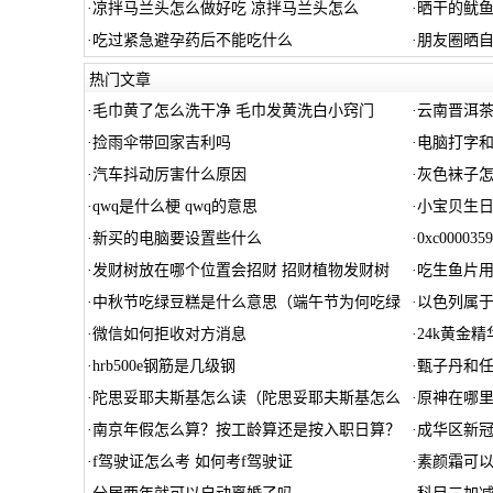
·
凉拌马兰头怎么做好吃 凉拌马兰头怎么
·
晒干的鱿
·
吃过紧急避孕药后不能吃什么
·
朋友圈晒
热门文章
·
毛巾黄了怎么洗干净 毛巾发黄洗白小窍门
·
云南晋洱茶
·
捡雨伞带回家吉利吗
·
电脑打字
·
汽车抖动厉害什么原因
·
灰色袜子
·
qwq是什么梗 qwq的意思
·
小宝贝生日
·
新买的电脑要设置些什么
·
0xc00003
·
发财树放在哪个位置会招财 招财植物发财树
·
吃生鱼片
·
中秋节吃绿豆糕是什么意思（端午节为何吃绿
·
以色列属于
·
微信如何拒收对方消息
·
24k黄金精
·
hrb500e钢筋是几级钢
·
甄子丹和
·
陀思妥耶夫斯基怎么读（陀思妥耶夫斯基怎么
·
原神在哪
·
南京年假怎么算？按工龄算还是按入职日算？
·
成华区新
·
f驾驶证怎么考 如何考f驾驶证
·
素颜霜可