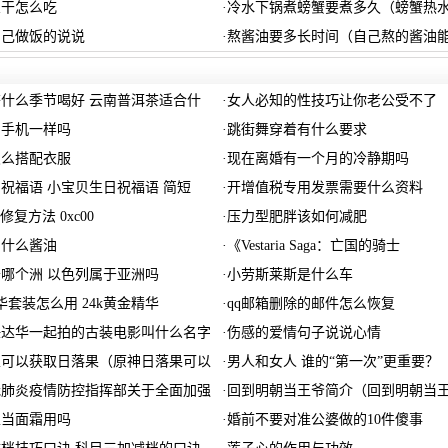
鱼干怎么吃
·
冷水下锅煮螃蟹要煮多久（螃蟹热
自己做饭的说说
·
熬酱油要多长时间（自己熬的酱油
什么季节喝好 云南普洱茶适合什
·
女人必知的性技巧让你老公受不了
和手机一样吗
·
跳街舞穿着有什么要求
怎么搭配衣服
·
现在离婚有一个月的冷静期吗
祝福语 小宝贝生日祝福语 简短
·
开增值税专用发票需要什么资料
59修复方法 0xc00
·
压力型肥胖该如何减肥
用什么酱油
·
《Vestaria Saga：亡国的骑士
哪个洲 以色列属于亚洲吗
·
小劳斯莱斯是什么车
华套装怎么用 24k黄金精华
·
qq邮箱删除的邮件怎么恢复
任达华一起拍的古装电影叫什么名字
·
伤感的爱情句子说说心情
里可以获取日落果（原神日落果可以
·
男人和女人 谁的“第一次”更重要？
冠肺炎疫情防控指挥部关于全面加强
·
回到明朝当王爷简介（回到明朝当
以当面霜用吗
·
婚前不要对准公婆做的10件傻事