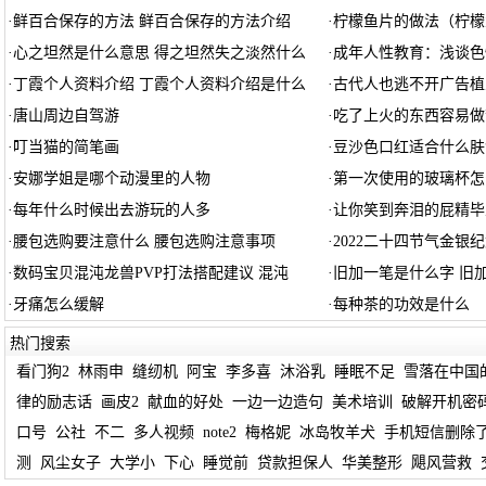
·
鲜百合保存的方法 鲜百合保存的方法介绍
·
柠檬鱼片的做法（柠檬
·
心之坦然是什么意思 得之坦然失之淡然什么
·
成年人性教育：浅谈色
·
丁霞个人资料介绍 丁霞个人资料介绍是什么
·
古代人也逃不开广告植
·
唐山周边自驾游
·
吃了上火的东西容易做
·
叮当猫的简笔画
·
豆沙色口红适合什么肤
·
安娜学姐是哪个动漫里的人物
·
第一次使用的玻璃杯怎
·
每年什么时候出去游玩的人多
·
让你笑到奔泪的屁精毕
·
腰包选购要注意什么 腰包选购注意事项
·
2022二十四节气金银
·
数码宝贝混沌龙兽PVP打法搭配建议 混沌
·
旧加一笔是什么字 旧
·
牙痛怎么缓解
·
每种茶的功效是什么
热门搜索
看门狗2
林雨申
缝纫机
阿宝
李多喜
沐浴乳
睡眠不足
雪落在中国
律的励志话
画皮2
献血的好处
一边一边造句
美术培训
破解开机密
口号
公社
不二
多人视频
note2
梅格妮
冰岛牧羊犬
手机短信删除
测
风尘女子
大学小
下心
睡觉前
贷款担保人
华美整形
飓风营救