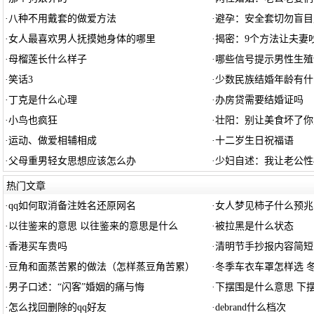
·
八种不用戴套的做爱方法
·
避孕：安全套切勿盲目
·
女人最喜欢男人抚摸她身体的哪里
·
揭密：9个方法让夫妻
·
母榴莲长什么样子
·
哪些信号提示男性生殖
·
笑话3
·
少数民族结婚年龄有什
·
丁克是什么心理
·
办房贷需要结婚证吗
·
小鸟也疯狂
·
壮阳：别让美食坏了你
·
运动、做爱相辅相成
·
十二岁生日祝福语
·
父母重男轻女思想应该怎么办
·
少妇自述：我让老公性
热门文章
·
qq如何取消备注姓名还原网名
·
女人梦见柿子什么预兆
·
以往鉴来的意思 以往鉴来的意思是什么
·
被拉黑是什么状态
·
香港买车贵吗
·
清明节手抄报内容简短
·
豆角和面蒸苦累的做法（怎样蒸豆角苦累）
·
冬季车衣车罩怎样选 
·
男子口述：“闪客”婚姻的痛与悔
·
下摆围是什么意思 下
·
怎么找回删除的qq好友
·
debrand什么档次