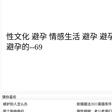
性文化 避孕 情感生活 避孕 
避孕的--69
猜你喜欢
·
嫉妒别人怎么办
·
新婚姻法2021离婚条件
·
那个狗娘养的
·
两性婚姻：老公老婆们