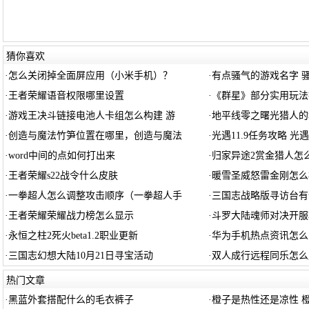
猜你喜欢
·
怎么关闭掉全面屏应用（小米手机）？
·
有点骚气的游戏名字 
·
王者荣耀语音权限哪里设置
·
《群星》部分实用玩法
·
游戏王决斗链接电池人卡组怎么构建 游
·
地平线零之曙光猎人的
·
创造与魔法竹笋位置在哪里，创造与魔法
·
光遇11.9任务攻略 光遇
·
word中间的点如何打出来
·
归家异途2赏金猎人怎么
·
王者荣耀s22战令什么皮肤
·
暖雪圣威怒雷金刚怎么
·
一拳超人怎么调整攻击顺序（一拳超人手
·
三国志战略版寻访台有
·
王者荣耀荣耀战力榜怎么显示
·
斗罗大陆魂师对决开服
·
永恒之柱2死火beta1.2职业更新
·
华为手机热点资讯怎么
·
三国志幻想大陆10月21日寻宝活动
·
双人成行远程同乐怎么
热门文章
·
黑蓝外套搭配什么的毛衣裤子
·
橙子是热性还是凉性 