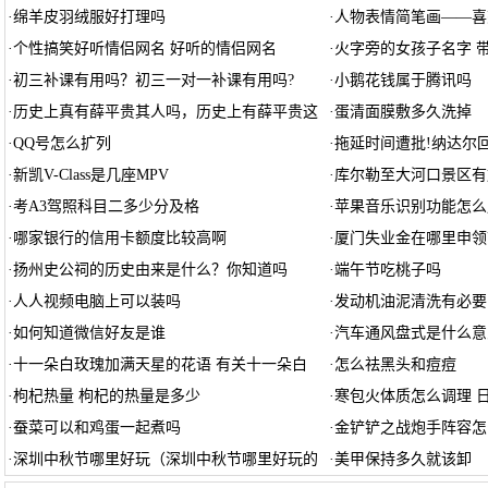
·
绵羊皮羽绒服好打理吗
·
人物表情简笔画——喜
·
个性搞笑好听情侣网名 好听的情侣网名
·
火字旁的女孩子名字 
·
初三补课有用吗？初三一对一补课有用吗?
·
小鹅花钱属于腾讯吗
·
历史上真有薛平贵其人吗，历史上有薛平贵这
·
蛋清面膜敷多久洗掉
·
QQ号怎么扩列
·
拖延时间遭批!纳达尔
·
新凯V-Class是几座MPV
·
库尔勒至大河口景区有
·
考A3驾照科目二多少分及格
·
苹果音乐识别功能怎么用 
·
哪家银行的信用卡额度比较高啊
·
厦门失业金在哪里申领
·
扬州史公祠的历史由来是什么？你知道吗
·
端午节吃桃子吗
·
人人视频电脑上可以装吗
·
发动机油泥清洗有必要
·
如何知道微信好友是谁
·
汽车通风盘式是什么意
·
十一朵白玫瑰加满天星的花语 有关十一朵白
·
怎么祛黑头和痘痘
·
枸杞热量 枸杞的热量是多少
·
寒包火体质怎么调理 
·
蚕菜可以和鸡蛋一起煮吗
·
金铲铲之战炮手阵容怎么
·
深圳中秋节哪里好玩（深圳中秋节哪里好玩的
·
美甲保持多久就该卸