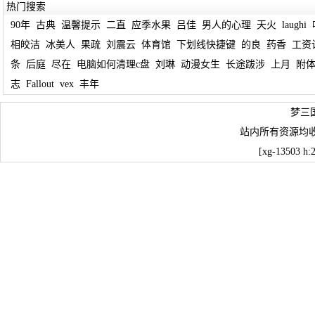
热门搜索
90年
古典
温馨提示
二直
应季水果
吕佳
男人的心理
天火
laughi
相皎洁
冰美人
果疏
刘震云
体育馆
下划线快捷键
的良
药香
工资
条
后庭
尽在
电脑如何清理c盘
刘琳
动漫女生
长途跋涉
上月
附
志
Fallout
vex
丰年
梦三
站内所有资源均
[xg-13503 