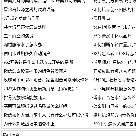
·
遽契其舟的契的读音是什么 遽契其舟的契的
·
鸡丁煮几分钟熟 鸡丁
·
冒险岛起源之塔的攻略详解
·
如何培养创业团队的社
·
8月瓜的功效与作用
·
费县景点
·
共享汽车违停怎么处理
·
pos机可以带上飞机吗 
·
三十而立的演员
·
磨砂膏属于化妆品吗
·
羽绒服缩水了怎么办
·
如何判断车轮位置_判
·
信用卡过期多久自动销户
·
图片怎么转pdf 图片怎
·
952开头的是什么电话 952开头的是哪
·
《巫师3：狂猎》血与
·
微信怎么设置护眼的绿色背景图片
·
面部皮肤有哪八大问题
·
玫瑰可不可以种阳台，家里阳台可以种玫瑰吗
·
6月20日 福建省无新
·
2022焦作油价调整最新消息（持续更新）
·
win8电脑开机慢怎么办
·
排骨汤放冰箱能放几天
·
香水百合在水里怎么养
·
寒思羽绒服听说过吗质量怎么样呢
·
怎么删自己参与的QQ
·
微信如何大量加陌生人（有什么办法可以让微
·
德州扒鸡配方 4步教
·
为什么刺激战场电脑登不上
·
360手机怎么关闭广告
热门搜索