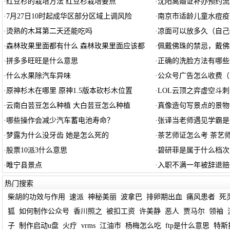
·
红豆杉的栽培方法 红豆杉栽培要点
·
沈阳离婚证补办预约流
·
7月27日10时起成华区部分区域上调风险
·
南京市适龄儿童水痘疫
·
烫熟的木耳第二天还能吃吗
·
凉面可以放多久（自己
·
森林玫果里面都有什么 森林玫果里面应该都
·
佩戴佛珠的禁忌，戴佛
·
拼多多旺旺是什么意思
·
正确的洗脸方法有哪些
·
什么水果除汽车异味
·
公众号广告怎么收费（
·
原神杉木在哪里 原神1.5版本砍杉木位置
·
LOL云顶之弈虚空斗
·
云南白芸豆怎么种植 大白芸豆怎么种植
·
真像造句写景点的景物
·
哪些操作会减少汽车蓄电池寿命？
·
张译当老师遇见学霸是
·
梦露为什么没牙齿 她是怎么死的
·
茶艺师证怎么考 茶艺
·
股票10派3什么意思
·
碧研菲是属于什么档次
·
睢宁县景点
·
入职不满一年被辞退赔
热门搜索
柴胡的功效与作用
速派
神秘美丽
波拿巴
排卵期出血
痛风患者
死
狐
如何制作公众号
香川照之
被扣工资
许美静
恶人
贾马尔
领袖
子
制作启动u盘
火疗
vrms
江油市
杨梅怎么吃
ftp是什么意思
特斯