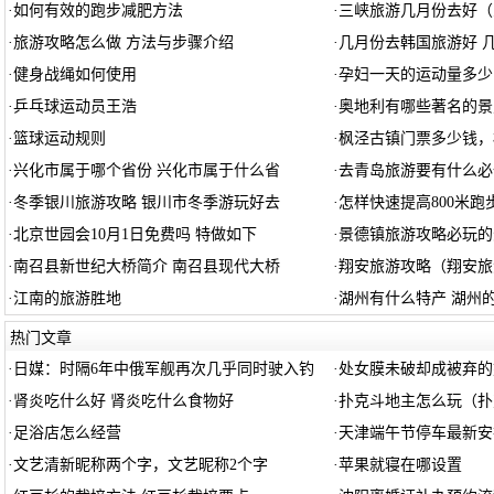
·
如何有效的跑步减肥方法
·
三峡旅游几月份去好（
·
旅游攻略怎么做 方法与步骤介绍
·
几月份去韩国旅游好 
·
健身战绳如何使用
·
孕妇一天的运动量多少
·
乒乓球运动员王浩
·
奥地利有哪些著名的景
·
篮球运动规则
·
枫泾古镇门票多少钱，
·
兴化市属于哪个省份 兴化市属于什么省
·
去青岛旅游要有什么必
·
冬季银川旅游攻略 银川市冬季游玩好去
·
怎样快速提高800米跑
·
北京世园会10月1日免费吗 特做如下
·
景德镇旅游攻略必玩的
·
南召县新世纪大桥简介 南召县现代大桥
·
翔安旅游攻略（翔安旅
·
江南的旅游胜地
·
湖州有什么特产 湖州
热门文章
·
日媒：时隔6年中俄军舰再次几乎同时驶入钓
·
处女膜未破却成被弃的
·
肾炎吃什么好 肾炎吃什么食物好
·
扑克斗地主怎么玩（扑
·
足浴店怎么经营
·
天津端午节停车最新安排
·
文艺清新昵称两个字，文艺昵称2个字
·
苹果就寝在哪设置