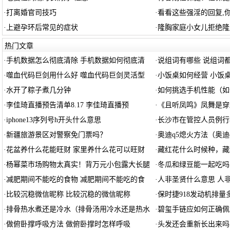
·
打离婚官司技巧
·
看看这些强淫的回复,
·
上避孕环后常见的症状
·
隆胸家庭小女儿拒绝隆
热门文章
·
手机数据怎么彻底清除 手机数据如何彻底清
·
说组词有哪些 说组词
·
噬血代码巨剑用什么好 噬血代码巨剑灵活型
·
小饭桌如何经营 小饭
·
水开了粽子煮几分钟
·
如何挑选手机性能（如
·
李佳琦直播预告清单8.17 李佳琦直播预
·
《且听凤鸣》凤舞是穿
·
iphone13序列号h开头什么意思
·
长沙市在管控人员例行
·
新疆旅游景区对警察免门票吗？
·
奥迪q5熄火方法（奥迪
·
花盆养什么花能旺财 家里养什么花可以旺财
·
藏红花什么时候种，藏
·
杨幂菜市场购物太真实！背万元小包露大长腿
·
冬瓜和绿豆能一起吃吗
·
减肥期间不能吃的食物 减肥期间不能吃的食
·
人非圣贤什么意思 人
·
比较沉稳微信昵称 比较沉稳的微信昵称
·
保时捷918发动机排量
·
排骨热水煮还是冷水（排骨汤用冷水还是热水
·
碧玺手链应如何正确佩
·
做俯卧撑呼吸方法 做俯卧撑时怎样呼吸
·
头发还会重新长出来吗