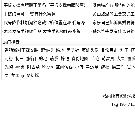
·
平板支撑肩膀酸正常吗（平板支撑肩膀酸痛）
·
湖南特产有哪些吃的能
·
手链的寓意 手链有什么寓意
·
黄山旅游的主要交通工
·
代号降临杜加河谷隐藏宝箱位置在哪 代号降
·
家暴自己起诉离婚要符
·
怎么发快手视频作品 发快手视频作品步骤
·
蒜水洗头发有什么好处
热门搜索
香肠派对下载安装
帮你找
遍地
黑头铲
英雄头像
非常目击
粽子
可粉
初三
旅行目的地
萌系
静吧
省份地图
哈伦
苟富贵
大果
瘦
光的
esc键
阿古朵
Nights
空间访客
小舟
幸运星
婉秋
换工作
岩
层
苹果6p
路招摇
站内所有资源均
[xg-19647 