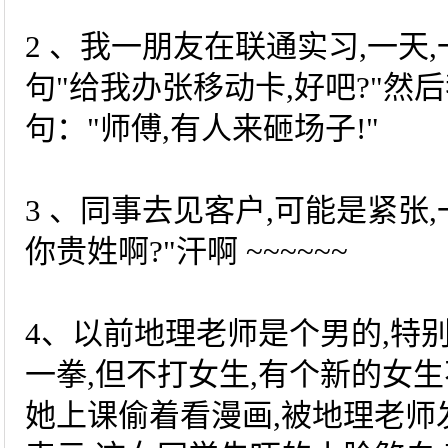
2 、我一朋友在联通实习,一天
句"给我办张移动卡,好吧?"然
句："师傅,有人来砸场子!"
3 、同事去见客户,可能是紧张,
你贵姓啊?"汗啊 ~~~~~~
4、以前地理老师是个男的,特
一拳,但不打女生,有个新的女生
她上课偷着看漫画,被地理老师