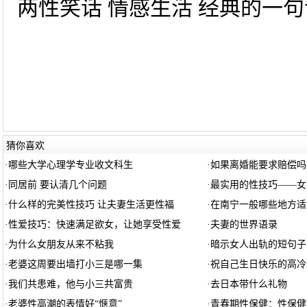
两性笑话 情感生活 经典的一句话
猜你喜欢
·
哪些大学心理学专业收文科生
·
如果离婚能要求赔偿吗
·
同居前 要认清几个问题
·
最实用的性技巧——女
·
什么样的完美性技巧 让夫妻生活更性福
·
在南宁一般哪些地方适
·
性爱技巧：快速满足欲女，让她享受性爱
·
夫妻的世界语录
·
为什么女朋友从来不粘我
·
暗示女人出轨的短句子
·
老婆这周要出墙打小三是哪一集
·
祝自己生日快乐的高冷
·
我们共患难，他与小三共富贵
·
去日本带什么礼物
·
老婆性高潮的表情好“惬意”
·
青春期性保健：性保健