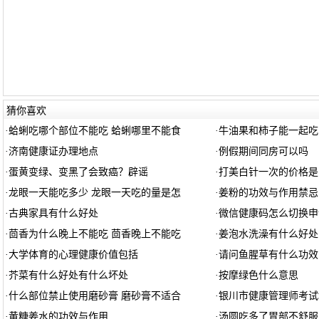
猜你喜欢
·
蛤蜊吃哪个部位不能吃 蛤蜊哪里不能食
·
牛油果和柿子能一起吃
·
济南健康证办理地点
·
例假期间同房可以吗
·
蛋黄变绿、变黑了会致癌？辟谣
·
打美白针一次的价格是
·
龙眼一天能吃多少 龙眼一天吃的量是怎
·
姜粉的功效与作用禁忌
·
古典家具有什么好处
·
微信健康码怎么切换申
·
茴香为什么晚上不能吃 茴香晚上不能吃
·
姜泡水洗澡有什么好处
·
大学体育的心理健康价值包括
·
请问鱼腥草有什么功效
·
芥菜有什么好处有什么坏处
·
按摩绿色什么意思
·
什么部位禁止使用磨砂膏 磨砂膏不适合
·
银川市健康管理师考试
·
黄糖姜水的功效与作用
·
汤圆吃多了胃部不舒服