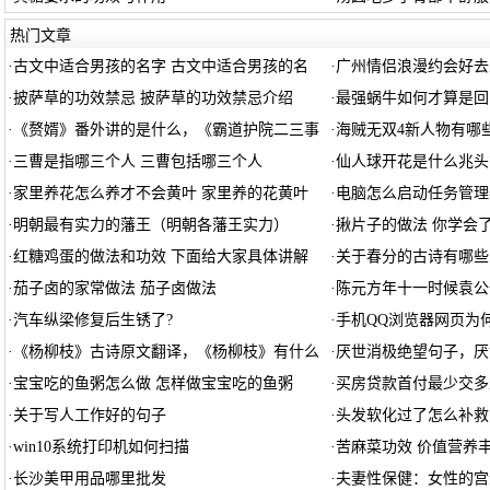
热门文章
·
古文中适合男孩的名字 古文中适合男孩的名
·
广州情侣浪漫约会好去
·
披萨草的功效禁忌 披萨草的功效禁忌介绍
·
最强蜗牛如何才算是回
·
《赘婿》番外讲的是什么，《霸道护院二三事
·
海贼无双4新人物有哪些
·
三曹是指哪三个人 三曹包括哪三个人
·
仙人球开花是什么兆头
·
家里养花怎么养才不会黄叶 家里养的花黄叶
·
电脑怎么启动任务管理
·
明朝最有实力的藩王（明朝各藩王实力）
·
揪片子的做法 你学会
·
红糖鸡蛋的做法和功效 下面给大家具体讲解
·
关于春分的古诗有哪些
·
茄子卤的家常做法 茄子卤做法
·
陈元方年十一时候袁公
·
汽车纵梁修复后生锈了?
·
手机QQ浏览器网页为
·
《杨柳枝》古诗原文翻译，《杨柳枝》有什么
·
厌世消极绝望句子，厌
·
宝宝吃的鱼粥怎么做 怎样做宝宝吃的鱼粥
·
买房贷款首付最少交多
·
关于写人工作好的句子
·
头发软化过了怎么补救
·
win10系统打印机如何扫描
·
苦麻菜功效 价值营养
·
长沙美甲用品哪里批发
·
夫妻性保健：女性的宫