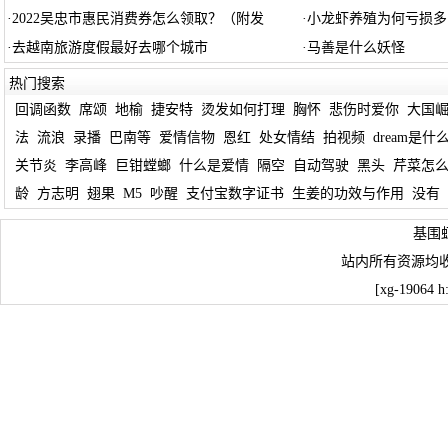
·
2022吴忠市惠民消费券怎么领取？（附发
·
小龙虾养殖为何亏损多
·
去越南旅游度假最好去哪个城市
·
马善是什么妖怪
热门搜索
回调函数
席颂
地榆
捷安特
烫发如何打理
胸怀
悲伤时爱你
大国
法
流浪
录播
巴南等
爱情信物
恩红
处女情结
拍视频
dream是什
关节炎
李高峰
巨钳螳螂
什么是爱情
隔空
自动驾驶
黑头
芹菜怎
龄
方志明
翅果
M5
吵醒
支付宝数字证书
生姜的功效与作用
没有
基围
站内所有资源均
[xg-19064 