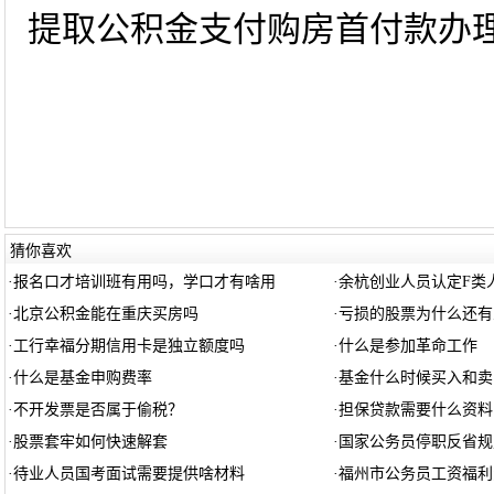
提取公积金支付购房首付款办理指
猜你喜欢
·
报名口才培训班有用吗，学口才有啥用
·
余杭创业人员认定F类
·
北京公积金能在重庆买房吗
·
亏损的股票为什么还有
·
工行幸福分期信用卡是独立额度吗
·
什么是参加革命工作
·
什么是基金申购费率
·
基金什么时候买入和卖
·
不开发票是否属于偷税？
·
担保贷款需要什么资料
·
股票套牢如何快速解套
·
国家公务员停职反省规
·
待业人员国考面试需要提供啥材料
·
福州市公务员工资福利