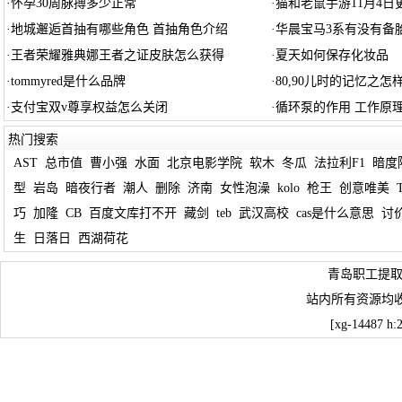
·
怀孕30周脉搏多少正常
·
猫和老鼠手游11月4日
·
地城邂逅首抽有哪些角色 首抽角色介绍
·
华晨宝马3系有没有备
·
王者荣耀雅典娜王者之证皮肤怎么获得
·
夏天如何保存化妆品
·
tommyred是什么品牌
·
80,90儿时的记忆之怎
·
支付宝双v尊享权益怎么关闭
·
循环泵的作用 工作原
热门搜索
AST
总市值
曹小强
水面
北京电影学院
软木
冬瓜
法拉利F1
暗度
型
岩岛
暗夜行者
潮人
删除
济南
女性泡澡
kolo
枪王
创意唯美
巧
加隆
CB
百度文库打不开
藏剑
teb
武汉高校
cas是什么意思
讨
生
日落日
西湖荷花
青岛职工提取
站内所有资源均
[xg-14487 