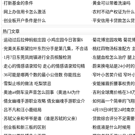
·
打新基金的条件
·
黄金可以带着洗澡吗
·
网上办信用卡怎么激活
·
农村不动产权证为什么
·
创业板开户条件是什么
·
平安信用卡贷款怎么贷
热门文章
·
运动过后拉伸蚂蚁庄园 小鸡庄园今日答案6
·
菊花博览园攻略 菊花
·
完美关系斯黛拉叶东烈分手是第几集，不合适
·
桃红四物汤标准配方 
·
1月7日东莞凤岗镇进行全员核酸检测
·
左腿血栓怎么治疗 腿
·
走心的情感语录短句 走心的情感语录短句精
·
蔚来换电站是24小时
·
36可能是哪两个数的最小公倍数 你能找出
·
窄叶小苦荬介绍 窄叶
·
雪梨止咳的做法 吃梨禁忌
·
安能摧眉折腰事权贵的
·
奥迪a4倒车没声音怎么回事（奥迪A4为什
·
吉利全球鹰价格在3-8
·
倩女幽魂手游职业攻略 倩女幽魂手游职业介
·
如何画一个简单的飞翔
·
吕不凡和汪小鹿结局
·
4月19日0时至24时
·
苏轼父亲和爷爷是谁（谁是苏轼的父亲）
·
贷款综合评分不足需要
·
创业板和新三板的区别
·
粉底液是什么时候用