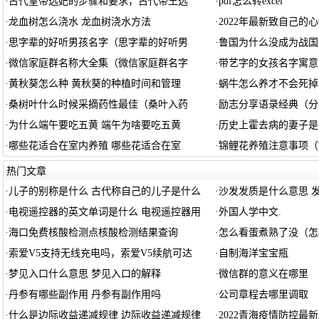
·
古代皇帝选妃的步骤和要求，古代帝王选
·
pdf怎么转excel
·
龙血树怎么浇水 龙血树浇水方法
·
2022年最新致自己的
·
思字辈的好听男孩名字（思字辈的好听男
·
鲁国为什么没成为战国
·
微信家庭群名称大全集（微信家庭群名字
·
带艺字的女孩名字寓意
·
黄秋葵怎么种 黄秋葵的种植时间和管理
·
蜗牛怎么养才不会死掉
·
桑树叶什么时候采摘药性最佳（桑叶入药
·
励志分享语录经典（分
·
为什么端午要吃五黄 端午为啥要吃五黄
·
历史上霍去病的妻子是
·
哪些花适合在室内养殖 哪些花适合在室
·
锦鲤花养殖注意事项（
热门文章
·
儿子的别称是什么 古代称自己的儿子是什么
·
沙发发质是什么意思 
·
电视遥控器的英文单词是什么 电视遥控器用
·
外国人学中文.
·
海口免费核酸检测点核酸检测结果查询
·
怎么看蛋煮熟了没（怎
·
索爱V5支持无线充电吗，索爱V5续航可达
·
自制海洋宝宝瓶
·
梦见入口什么意思 梦见入口的解释
·
微信群的意义在哪里
·
丹参有哪些副作用 丹参有副作用吗
·
公司章程去哪里调取
·
什么是边际收益递减规律 边际收益递减规律
·
2022青海疫情防控最