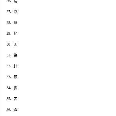
26、荒
27、默
28、瘾
29、忆
30、囚
31、染
32、辞
33、顾
34、孤
35、丧
36、孬