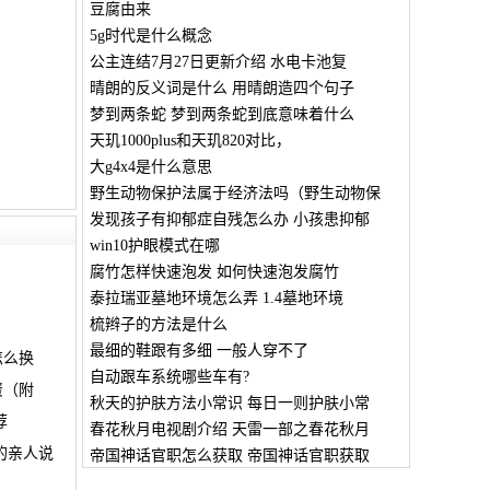
豆腐由来
5g时代是什么概念
公主连结7月27日更新介绍 水电卡池复
晴朗的反义词是什么 用晴朗造四个句子
梦到两条蛇 梦到两条蛇到底意味着什么
天玑1000plus和天玑820对比，
大g4x4是什么意思
野生动物保护法属于经济法吗（野生动物保
发现孩子有抑郁症自残怎么办 小孩患抑郁
win10护眼模式在哪
腐竹怎样快速泡发 如何快速泡发腐竹
泰拉瑞亚墓地环境怎么弄 1.4墓地环境
梳辫子的方法是什么
最细的鞋跟有多细 一般人穿不了
怎么换
自动跟车系统哪些车有?
资（附
秋天的护肤方法小常识 每日一则护肤小常
荐
春花秋月电视剧介绍 天雷一部之春花秋月
的亲人说
帝国神话官职怎么获取 帝国神话官职获取