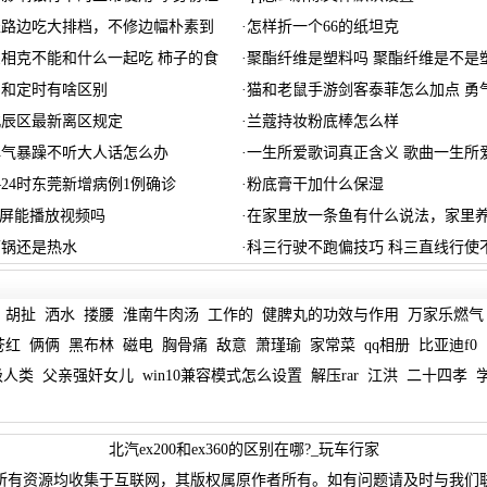
坐路边吃大排档，不修边幅朴素到
·
怎样折一个66的纸坦克
相克不能和什么一起吃 柿子的食
·
聚酯纤维是塑料吗 聚酯纤维是不是
约和定时有啥区别
·
猫和老鼠手游剑客泰菲怎么加点 勇
津北辰区最新离区规定
·
兰蔻持妆粉底棒怎么样
脾气暴躁不听大人话怎么办
·
一生所爱歌词真正含义 歌曲一生所
—24时东莞新增病例1例确诊
·
粉底膏干加什么保湿
晶屏能播放视频吗
·
在家里放一条鱼有什么说法，家里
下锅还是热水
·
科三行驶不跑偏技巧 科三直线行使
胡扯
洒水
搂腰
淮南牛肉汤
工作的
健脾丸的功效与作用
万家乐燃气
苍红
俩俩
黑布林
磁电
胸骨痛
敌意
萧瑾瑜
家常菜
qq相册
比亚迪f0
级人类
父亲强奸女儿
win10兼容模式怎么设置
解压rar
江洪
二十四孝
北汽ex200和ex360的区别在哪?_玩车行家
所有资源均收集于互联网，其版权属原作者所有。如有问题请及时与我们