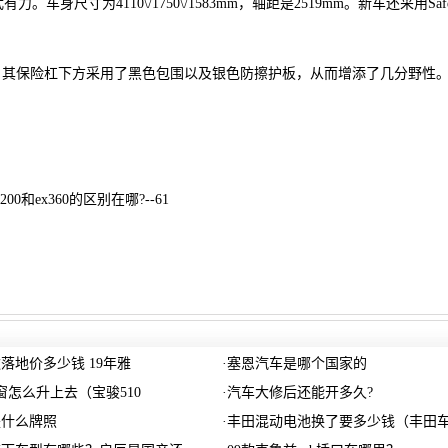
尺寸为4110\/1750\/1583mm，轴距是2519mm。新车还采用Safe 
标识。其保险杠下方采用了黑色包围以及银色防擦护板，从而增添了几分野性
00和ex360的区别在哪?--61
款落地价多少钱 19年雅
·
塞恩汽车是哪个国家的
车窗怎么升上去（宝骏510
·
汽车大修后还能开多久?
是什么牌照
·
丰田混动电池换了要多少钱（丰田