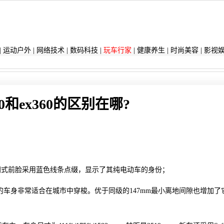
|
运动户外
|
网络技术
|
数码科技
|
玩车行家
|
健康养生
|
时尚美容
|
影视
00和ex360的区别在哪?
，封闭式前脸采用蓝色线条点缀，显示了其纯电动车的身份；
巧的车身非常适合在城市中穿梭。优于同级的147mm最小离地间隙也增加了