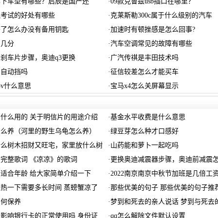
旗下车型有哪些？启辰是国产还
·
09款克鲁兹usb插口在哪里？
拟考试的好处有哪些
·
克莱斯勒300c属于什么级别的汽车
丢了怎么办没有备用钥匙
·
加速时有顿挫感是怎么回事?
扣几分
·
汽车空调常见的故障有哪些
后刹车片步骤，奥迪q3更换
·
广汽传祺是丰田技术吗
有自动挡吗
·
征信较差怎么才能买车
8v什么意思
·
宝马x4怎么关屏幕显示
什么用的 关于明信片的用途介绍
·
基金水平收费是什么意思
怎么养（河里的野生乌龟怎么养）
·
绿豆芽怎么种才口感好
什么树木招财又旺宅，家里放什么树
·
山药能和萝卜一起吃吗
完整歌词 《凉凉》的歌词
·
更换奥迪减震器步骤，奥迪前减震
适合年龄 给大家简单介绍一下
·
2022南京南京中秋节加班是几倍工
热一下需要多长时间 蒸螃蟹凉了
·
那些优美的句子 那些优美的句子推
如何保养
·
梦到和死去的亲人说话 梦到与死去
影响银行卡的正常使用吗 身份证
·
qq怎么解除文件默认设置