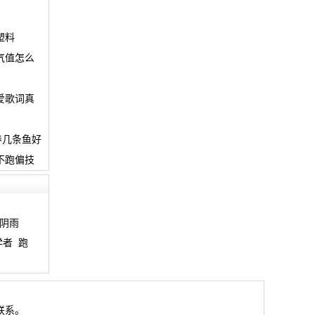
塑料
气值怎么
爱歌词真
养几条鱼好
不跑偏技
阴雨
学者
跑
联系。