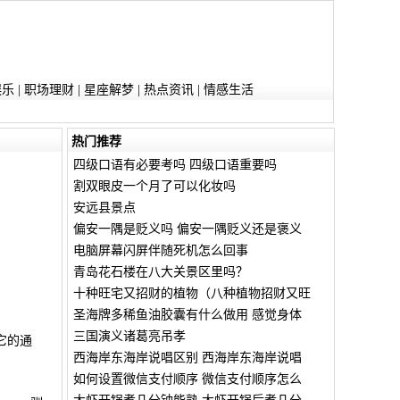
娱乐
|
职场理财
|
星座解梦
|
热点资讯
|
情感生活
热门推荐
四级口语有必要考吗 四级口语重要吗
割双眼皮一个月了可以化妆吗
安远县景点
偏安一隅是贬义吗 偏安一隅贬义还是褒义
电脑屏幕闪屏伴随死机怎么回事
青岛花石楼在八大关景区里吗？
十种旺宅又招财的植物（八种植物招财又旺
圣海牌多稀鱼油胶囊有什么做用 感觉身体
三国演义诸葛亮吊孝
它的通
西海岸东海岸说唱区别 西海岸东海岸说唱
如何设置微信支付顺序 微信支付顺序怎么