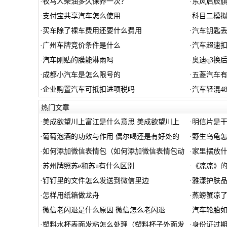
·
牧马人柴油多久保养一次？
·
东风启辰
·
支付宝共享汽车怎么使用
·
科目二模
·
买车除了裸车费用还要什么费用
·
汽车钥匙
·
广州车牌竞价条件是什么
·
汽车超速
·
汽车刚贴的膜能淋雨吗
·
奥迪q3换
·
成都小汽车是怎么限号的
·
五菱汽车
·
企业购置汽车可抵扣进项税吗
·
汽车轻混4
热门文章
·
美成欲望川上富江是什么意思 美成欲望川上
·
明信片是干
·
葡萄泡酒的功效与作用 偶尔喝还是有好处的
·
野生乌龟
·
如何添加微信表情包（如何添加微信表情包动
·
家里摆放
·
苏州牌照苏e和苏u有什么区别
·
《凉凉》的
·
钉钉里的文件怎么发送到微信里边
·
雅漾护肤品
·
怎样用纸箱做龙舟
·
蒸螃蟹凉了
·
微信老闪退是什么原因 微信怎么老闪退
·
汽车轮胎
·
塑料水杯表面发粘怎么处理（塑料杯子外面发
·
身份证过期