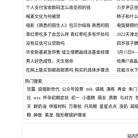
·
个人支付宝收款码怎么收花呗的钱
·
35岁尹正
·
喊麦文化为何被禁
·
柿子和什么
·
电影《熟悉的陌生人》包贝尔结局 熟悉的陌
·
电饭锅预
·
青红枣吃多了会怎么样 青红枣吃多有坏处吗
·
2022天
·
没有征信可以贷款吗
·
四岁孩子
·
华安新基紧急停售 成立增聘画线派基金经理
·
3月15日0
·
男人好色成性，天生宿命
·
哈弗f7液
·
在网上能买到邮政邮票吗 购买的具体步骤流
·
花蛤冷水
热门搜索
甘露
说唱新世代
公众号投票
mik
语嫣
演练
再会
朱门
灶
scra
怀孕初期症状
初一
小蛋糕
萌女
质数
与对方
天
鲜奶油
申报材料
万骨枯
丹凤眼
星星点点
涨奶
超
鞋
肿胀
美发
隐形眼镜护理液
站内