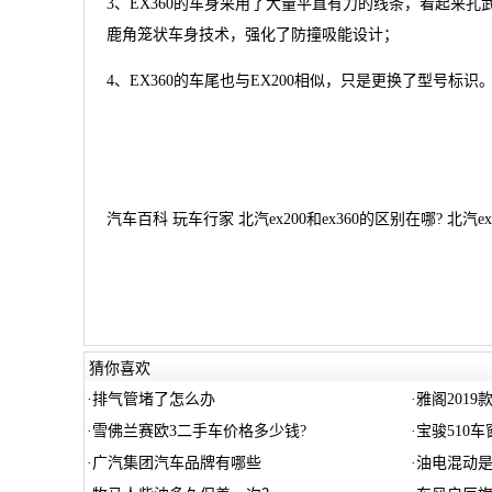
3、EX360的车身采用了大量平直有力的线条，看起来孔武有力。车身
鹿角笼状车身技术，强化了防撞吸能设计；
4、EX360的车尾也与EX200相似，只是更换了型号
汽车百科 玩车行家 北汽ex200和ex360的区别在哪? 北汽ex2
猜你喜欢
·
排气管堵了怎么办
·
雅阁2019
·
雪佛兰赛欧3二手车价格多少钱?
·
宝骏510
·
广汽集团汽车品牌有哪些
·
油电混动