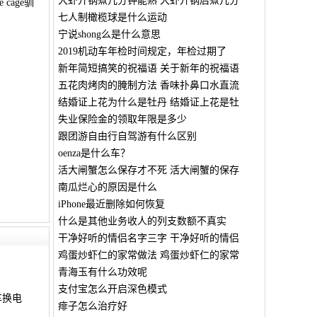
大虾开锅煮几分钟能熟 大虾开锅后煮几分
cage驯
七人制橄榄球是什么运动
宁说shong么是什么意思
2019机动车年检时间规定，年检过期了
。
新年简短搞笑的祝福语 关于新年的祝福语
五花肉烤肉的腌制方法 香味扑鼻口水直流
结婚证上花为什么是牡丹 结婚证上花是牡
失业保险金的领取年限是多少
跟团游自由行自驾游有什么区别
oenza是什么车？
活大闸蟹怎么保存才不死 活大闸蟹的保存
南瓜烂心的原因是什么
iPhone最近删除如何恢复
什么是其他业务收人的列支数额不真实
干净好听的情侣名字三字 干净好听的情侣
鸡蛋炒虾仁的家常做法 鸡蛋炒虾仁的家常
青海玉有什么功效呢
支付宝怎么开启深色模式
车换电
痱子怎么治疗好