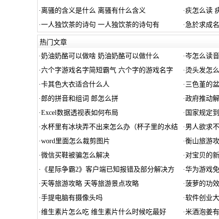
·
离骚的含义是什么 离骚有什么含义
·
疢怎么读 
·
一人独饮茶的诗句 一人独饮茶的诗句有
·
急於求成名
热门文章
·
奶油奶酪可以做啥 奶油奶酪可以做什么
·
岑怎么读
·
六个字游戏名字简短霸气 六个字的游戏名字
·
烫头发怎
·
卡其色大衣适合什么人
·
三色堇的盆
·
郎的拼音和组词 郎怎么拼
·
政府推动解
·
Excel数据透视表如何布局
·
国家规定
·
水杯里有冰块弄不出来怎么办（杯子里的水结
·
男人欲求不
·
word里面怎么裁剪图片
·
衡山旅游
·
微信买鞋被骗怎么解决
·
对宝贝的新
·
《星际争霸2》客户端已知报错及部分解决方
·
华为游戏
·
天等旅游攻略 天等旅游景点攻略
·
菠萝的功效
·
手提电脑有摄像头吗
·
软件创业
·
维生素片怎么吃 维生素片什么时候吃最好
·
米酒泡姜