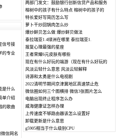
两部门发文：鼓励银行创新信贷产品和服务
砷
榕树中的孩子有什么特点 榕树中的孩子的
特长爱好写简历怎么写
萝卜干炒回锅肉怎么炒
爆炒鲜贝怎么做 爆炒鲜贝做法
泰拉瑞亚1.4绿洲在哪里 泰拉瑞亚1.
星信号接
报复心理最强的星座
学的专业
王者荣耀6元皮肤有哪些
现在有什么好玩的端游（现在有什么好玩的
风淡云轻什么意思 风淡云轻解释
诗源和太勇是什么电视剧
2022清明节期间京津冀地区高速禁止危
能是什么
微信圈如何三个图横排 微信3张图片怎么
简单介绍
电脑出现终止程序怎么办
威海健康证怎样办理
唱的歌曲
上传速度不够路由器该怎么设置好
卸载更新是什么意思
g5905相当于什么级别CPU
的微信网名