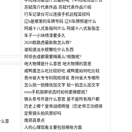
牛肉炖汤要加什么最好呢（牛肉炖汤加什么
苏轼简介代表作品 苏轼代表作品介绍
行车记录仪可以连接手机远程监控吗
辽h是哪里的车牌号码 辽H车牌照是什么
阿威十八式各指叫什么 阿威十八式各指怎
车子一小块喷漆要多久
2020款路虎最新款怎么样?
谁知道淡水螃蟹吃什么东西
阿坝去成都需要隔离么?核酸呢?
地大物博是什么意思 地大物博的意思
咸鸭蛋怎么吃比较好吃 咸鸭蛋如何吃比较
贵州省大专专科院校排名 贵州省大专哪所
怎么拍一拍微信加文字 拍一拍怎么加文字
vivo手机锁屏状态时如何更换壁纸？
微头条号外是什么意思 是不是所有用户都
历史上哪个皇帝战绩辉煌（历史帝王功绩排
定焦镜头拍风景好吗
南郑县景点
什么意
人的心理现象主要包括哪些方面