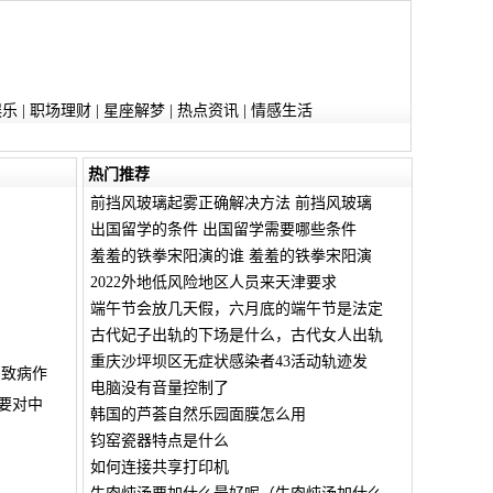
娱乐
|
职场理财
|
星座解梦
|
热点资讯
|
情感生活
热门推荐
前挡风玻璃起雾正确解决方法 前挡风玻璃
出国留学的条件 出国留学需要哪些条件
羞羞的铁拳宋阳演的谁 羞羞的铁拳宋阳演
2022外地低风险地区人员来天津要求
端午节会放几天假，六月底的端午节是法定
古代妃子出轨的下场是什么，古代女人出轨
重庆沙坪坝区无症状感染者43活动轨迹发
的致病作
电脑没有音量控制了
要对中
韩国的芦荟自然乐园面膜怎么用
钧窑瓷器特点是什么
如何连接共享打印机