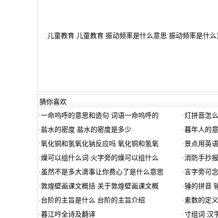
儿童教育 儿童教育 振动频率是什么意思 振动频率是什么意
猜你喜欢
·
一命呜呼的意思和造句 词语一命呜呼的
·
灯拼音怎么
·
盐水的密度 盐水的密度是多少
·
暮年人的意
·
氧化铜和氢氧化钠反应吗 氧化铜和氢氧
·
景点用英
·
燥可以组什么词 火字旁的燥可以组什么
·
消防手抄报
·
虽然不是多大滴事让你费心了是什么意思
·
言字旁可念
·
敦煌壁画课文概括 关于敦煌壁画课文概
·
锤的拼音 
·
台阶的主旨是什么 台阶的主旨介绍
·
素数的定义
·
暮江吟全诗及翻译
·
寸组词 汉