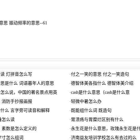
思 振动频率的意思--61
读 灯拼音怎么写
·
付之一笑的意思 付之一笑造句
思是什么 词语暮年人的意思
·
德智体美各指什么 德智体美介绍
语怎么说，中国的著名景点用英
·
cash是什么意思（cash是什么意
 消防手抄报画报
·
轻微中暑怎么办
什么 言字旁可读音和解释
·
既能组什么词 既造句
锤怎么读
·
胃溃疡与胃糜烂区别有什么
 素数是怎么定义的
·
永生花是什么意思，玫瑰永生花是
字寸怎么组词
·
济南益友培训学校怎么有去过的么