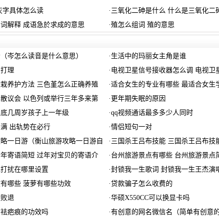
疢字具体怎么读
·
三氧化二砷是什么 什么是三氧化二
词解释 成语急於求成的意思
·
殖怎么组词 殖的意思
音（岑怎么读音是什么意思）
·
生活中的玛丽女主角是谁
么打理
·
电视卫星信号接收器怎么调 电视卫
栽养护方法 三色堇怎么正确养殖
·
适合女生的专业有哪些 最适合女生
散议会 以色列或举行三年多来第
·
更年期失眠的原因
到底几周岁孩子上一年级
·
qq视频通话最多多少人同时
满 出轨势在必行
·
情侣短句一对
攻略一日游（衡山旅游攻略一日游自
·
三国杀王吕布技能 三国杀王吕布技
年寄语简短 过年对宝贝的寄语介
·
台州旅游景点有哪些 台州旅游景点
免打扰在哪里设置
·
封锁我一生歌词 封锁我一生王杰演
有哪些 菠萝有哪些功效
·
贷款骗子怎么收费的
大败退
·
华硕X550CC可以换显卡吗
有祛疤痕的功效吗
·
有创意的网名微信名（简单有创意