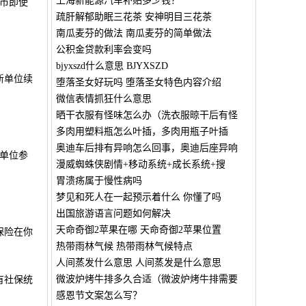
上海新能源汽车补贴多少钱？
市即使
疏肝解郁助眠三花茶 安神明目三花茶
南瓜麦芬的做法 南瓜麦芬的简单做法
公积金贷款利率会变吗
bjyxszd什么意思 BJYXSZD
新单位续
堕落圣女好玩吗 堕落圣女特色内容介绍
微信表情抓狂什么意思
晒干衣服有怪味怎么办（洗衣服晾干后有怪
多肉用塑料瓶怎么叶插，多肉用瓶子叶插
奥迪车后排有异响怎么回事，奥迪后座异响
单位参
漫威蜘蛛侠剧情+移动系统+成长系统+搜
胃溃疡属于慢性病吗
梦见和死人在一起预示着什么 你懂了吗
出国旅游语言问题如何解决
天命奇御2苹果在哪 天命奇御2苹果位置
保险在你
热带雨林气候 热带雨林气候特点
人间蒸发什么意思 人间蒸发是什么意思
微波炉烤牛排多久合适（微波炉烤牛排需要
有社保统
感恩节文案怎么写？