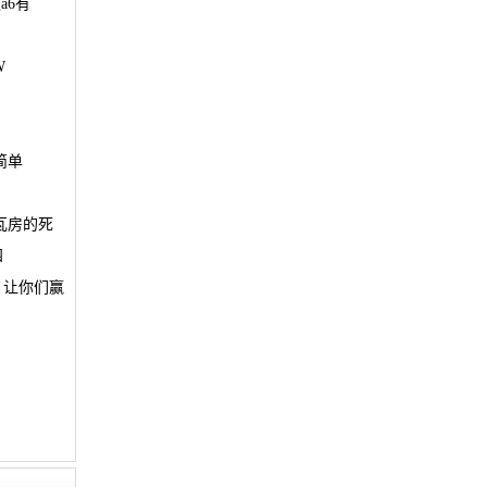
a6有
W
简单
瓦房的死
四
：让你们赢