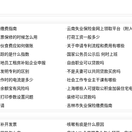
保缴费指南
·
云南失业保险金网上领取平台（附
发票保修的时候怎么用
·
打荷工资一般多少
的伙食费应如何做账
·
关于申请专利流程和费用有哪些
跟踪的是什么指数
·
国家公务员公示后 何时上班
阳外地员工租房补贴企业申报
·
自由职业可以贷款吗
和发明专利的区别
·
不是夫妻可以共同贷款买房吗
工作时的电流是多少
·
社会工作专业主干课有哪些
吗余额宝有风险吗
·
上海哪些人可提取公积金加装住宅
时打印参数设置问题
·
装修可以贷款吗
申请
·
吉林市失业保险缴费指南
么补开发票
·
咳嗽有痰是什么原因