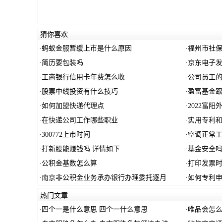
猜你喜欢
·
蚂蚁金服暂缓上市是什么原因
·
福州市社
·
简历要包装吗
·
京东电子
·
工商银行信用卡年费怎么收
·
公司员工
·
股票中线投资有什么技巧
·
盈富基金
·
如何加盟快递代理点
·
2022富
·
在快递公司工作哪些职业
·
实用专利
·
300772上市时间
·
空调正常
·
打新股能赚钱吗 详情如下
·
基金安全
·
公积金基数怎么算
·
打印发票
·
南京非公积金业务承办银行办理委托逐月
·
如何专利
热门文章
·
四个一是什么意思 四个一什么意思
·
唯品会怎