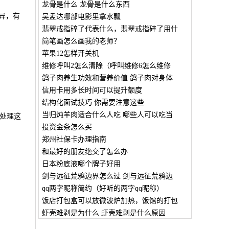
龙骨是什么 龙骨是什么东西
异，有
吴孟达哪部电影里拿水瓢
翡翠戒指碎了代表什么，翡翠戒指碎了用什
简笔画怎么画我的老师？
苹果12怎样开关机
维修呼叫2怎么清除（呼叫维修6怎么维修
鸽子肉养生功效和营养价值 鸽子肉对身体
信用卡用多长时间可以提升额度
结构化面试技巧 你需要注意这些
当归炖羊肉适合什么人吃 哪些人可以吃当
处理这
投资金条怎么买
郑州社保卡办理指南
和最好的朋友绝交了怎么办
日本粉底液哪个牌子好用
剑与远征荒鸦边界怎么过 剑与远征荒鸦边
qq两字昵称简约（好听的两字qq昵称）
饭店打包盒可以放微波炉加热，饭馆的打包
虾壳难剥是为什么 虾壳难剥是什么原因