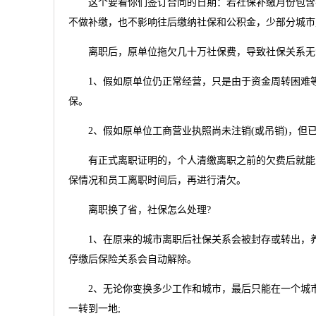
这个要看你们签订合同的日期：若社保补缴月份包含在
不做补缴，也不影响往后缴纳社保和公积金，少部分城市
离职后，原单位拖欠几十万社保费，导致社保关系无法
1、假如原单位仍正常经营，只是由于资金周转困难等
保。
2、假如原单位工商营业执照尚未注销(或吊销)，但
有正式离职证明的，个人清缴离职之前的欠费后就能从
保情况和员工离职时间后，再进行清欠。
离职换了省，社保怎么处理?
1、在原来的城市离职后社保关系会被封存或转出，养
停缴后保险关系会自动解除。
2、无论你变换多少工作和城市，最后只能在一个城市
一转到一地;