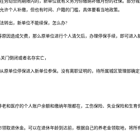
劳动合同期限内的，新单位就有义务为你缴纳补缴月份的社保。部分城
允许个人补缴，但也有时间、户籍的门槛，具体要看当地政策。
转出，新单位不能续保，怎么办?
原因造成欠费，那么原单位进行个人清欠后，办理停保手续，即可进入
已关门倒闭或者名存实亡，
原单位停保进入新单位参保。没有离职证明的，待所属城区管理部确定
老和医疗的个人账户余额和缴纳年限都在，工伤保险、失业保险和生育
领取退休金。可以在退休年龄到达前，根据自己的养老金领取地，将所