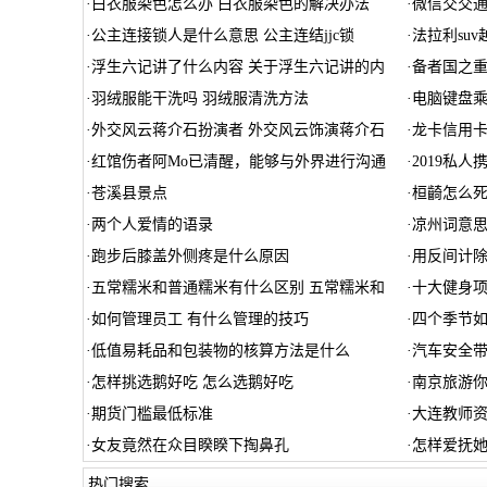
·
白衣服染色怎么办 白衣服染色的解决办法
·
微信交交
·
公主连接锁人是什么意思 公主连结jjc锁
·
法拉利su
·
浮生六记讲了什么内容 关于浮生六记讲的内
·
备者国之重
·
羽绒服能干洗吗 羽绒服清洗方法
·
电脑键盘乘
·
外交风云蒋介石扮演者 外交风云饰演蒋介石
·
龙卡信用
·
红馆伤者阿Mo已清醒，能够与外界进行沟通
·
2019私
·
苍溪县景点
·
桓齮怎么死
·
两个人爱情的语录
·
凉州词意思
·
跑步后膝盖外侧疼是什么原因
·
用反间计
·
五常糯米和普通糯米有什么区别 五常糯米和
·
十大健身项
·
如何管理员工 有什么管理的技巧
·
四个季节如
·
低值易耗品和包装物的核算方法是什么
·
汽车安全
·
怎样挑选鹅好吃 怎么选鹅好吃
·
南京旅游
·
期货门槛最低标准
·
大连教师资
·
女友竟然在众目睽睽下掏鼻孔
·
怎样爱抚
热门搜索