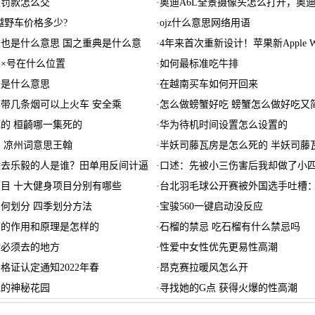
通罚款怎么交
·
奥迪A6L全景摄像头怎么打开，奥迪
v越野车价格多少?
·
ojz什么意思网络用语
也是什么意思 国之重典是什么意
·
4年来首次重新设计！苹果新Apple 
×号在什么位置
·
如何最标准吃牛排
卡是什么意思
·
在越南买车如何开回来
人携带几条烟可以上火车 安全乘
·
怎么做螃蟹好吃 螃蟹怎么做好吃又
的 桓齮哪一集死的
·
华为待机时间设置怎么设置的
 凉州词意思王翰
·
半妖司藤瓦房是怎么死的 半妖司藤
除去乐毅的人是谁？田单用反间计逼
·
口述：先被小三伤害后我却做了小
目 十大健身项目分别有哪些
·
台北羽毛球公开赛被外国选手吐槽
何划分 四季划分方法
·
宝骏560一键启动没反应
带的作用和原理是怎样的
·
石榴的禁忌 吃石榴有什么禁忌吗
你必须去的地方
·
性爱中女性优先更易性高潮
格证认定通知2022年春
·
昂克赛拉暖风怎么开
她的神秘花园
·
寻找她的G点 获得火爆的性高潮