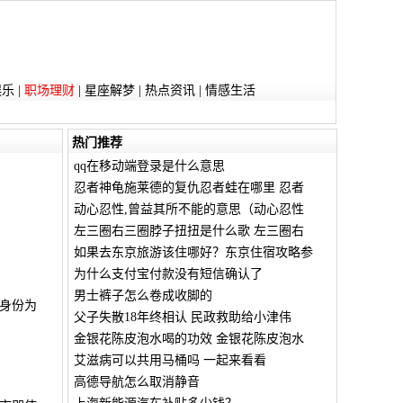
娱乐
|
职场理财
|
星座解梦
|
热点资讯
|
情感生活
热门推荐
qq在移动端登录是什么意思
忍者神龟施莱德的复仇忍者蛙在哪里 忍者
动心忍性,曾益其所不能的意思（动心忍性
左三圈右三圈脖子扭扭是什么歌 左三圈右
如果去东京旅游该住哪好？东京住宿攻略参
为什么支付宝付款没有短信确认了
男士裤子怎么卷成收脚的
身份为
父子失散18年终相认 民政救助给小津伟
金银花陈皮泡水喝的功效 金银花陈皮泡水
艾滋病可以共用马桶吗 一起来看看
高德导航怎么取消静音