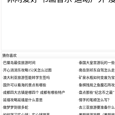
猜你喜欢
·
巴厘岛最佳旅游时间
·
泰国大皇宫游玩的一些
·
开心消消乐攻略152关怎么过图
·
南岳到祁东自驾怎么走
·
澳大利亚旅游签能转学生签吗
·
矿泉水瓶如何变废为宝
·
国外可以看海的景点有哪些
·
象棋残局之鱼腹石阵攻
·
成都四大古镇是哪四个 成都有哪些特产
·
盘点那些“纪念币之最”
·
延禧攻略延禧是什么意思
·
情字的笔顺怎么写？
·
做梦梦到很多蛇
·
去三亚旅游要准备什么
·
如何学习实心球：实心球提高
·
墨脱旅游攻略（墨脱旅