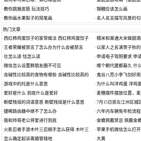
·
教你跳猴皮筋 玩法技巧
·
锦鲤应该怎么画
·
教你画水果梨子的简笔画
·
名人名言描写风景的句
热门文章
·
西红柿鸡蛋饺子的家常做法 西红柿鸡蛋饺子
·
糯米和普通大米做甜酒
·
王者荣耀被禁言了怎么办为什么会被禁言
·
以家人之名演贺子秋的
·
壮怎么读 怙怎么读
·
申请电子驾照要求 申
·
微信怎么设置群朋友圈不可见
·
哪个朝代建都最久 什
·
含碱性比较高的食物有哪些 含碱性比较高的
·
鬼谷八荒小李飞剑好用
·
游戏中的托是什么意思
·
为什么叫洋鸡蛋 洋鸡
·
爱好是什么 到底什么是爱好
·
麦穗摆件摆放位置，麦
·
断壁残垣的词语意思 断壁残垣是什么意思
·
7月15日崇左江州区
·
捷稀路由器中继不了怎么办
·
六年内车辆免年检流程
·
我和帅哥老公将爱进行到底
·
金蟾佩戴禁忌 佩戴金
·
火影忍者手游木叶三忍纲手怎么获得 木叶三
·
苹果手机微信怎么打开
·
怎么确定起诉离婚管辖地
·
大黄