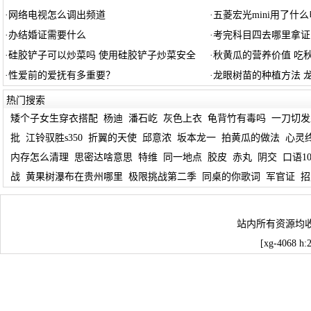
·
网络电视怎么调出频道
·
五菱宏光mini用了什
·
办结婚证需要什么
·
考完科目四去哪里拿证
·
硅胶铲子可以炒菜吗 使用硅胶铲子炒菜安全
·
秋黄瓜的营养价值 吃
·
性爱前的爱抚有多重要？
·
龙眼树苗的种植方法 
热门搜索
矮个子女生穿衣搭配
杨迪
潘石屹
灰色上衣
龟背竹有毒吗
一刀切发
批
江铃驭胜s350
折翼的天使
邱意浓
坂本龙一
拍黄瓜的做法
心灵
内存怎么清理
思密达啥意思
特维
同一地点
胶皮
赤丸
阴交
口语10
战
黄果树瀑布在贵州哪里
极限挑战第二季
同桌的你歌词
军官证
招
站内所有资源均
[xg-4068 h