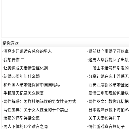
猜你喜欢
·
漂亮少妇邂逅夜总会的男人
·
婚前财产离婚了可以拿
·
我想要你 二
·
这男人帮我挽回了出轨
·
让奥运成夫妻情爱催化剂
·
一段由电话号码引发的
·
结婚55周年叫什么婚
·
分享让她在床上淫荡无
·
和外国人结婚能保留中国国籍吗
·
西安西咸新区结婚登记
·
手机聊天记录怎么恢复
·
爱情三角形理论包括以
·
两性解惑：怎样杜绝错误的男女性交方式
·
两性图文：教你几招把
·
两性宝典：关于女人性爱的十个禁忌
·
日本泷泽萝拉下海拍A
·
爆强的怀孕笑话全集
·
关于夫妻搞笑句子
·
男人下体的10个难言之隐
·
情侣游戏宣言短句子