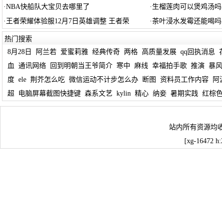
·
NBA快船队大宝贝去哪里了
·
生榴莲肉可以煲鸡汤吗
·
王者荣耀体验服12月7日英雄调整 王者荣
·
茶叶浸水发霉还能喝吗
热门搜索
8月28日
阿兰若
爱蜜莉雅
经典传奇
两格
高质量发展
qq回执消息
血
通讯网络
回到明朝当王爷简介
寒中
麻线
幸福拍手歌
推演
暴
度
ele
荆芥怎么吃
微信运动不计步怎么办
断图
资料员工作内容
阿
超
电脑屏幕截图快捷键
森系文艺
kylin
精心
纳妾
暑期实践
红棕
站内所有资源均
[xg-16472 