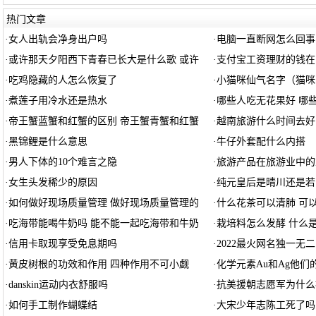
热门文章
·
女人出轨会净身出户吗
·
电脑一直断网怎么回事
·
或许那天夕阳西下青春已长大是什么歌 或许
·
支付宝工资理财的钱在
·
吃鸡隐藏的人怎么恢复了
·
小猫咪仙气名字（猫咪
·
煮莲子用冷水还是热水
·
哪些人吃无花果好 哪
·
帝王蟹蓝蟹和红蟹的区别 帝王蟹青蟹和红蟹
·
越南旅游什么时间去好
·
黑锦鲤是什么意思
·
牛仔外套配什么内搭
·
男人下体的10个难言之隐
·
旅游产品在旅游业中的
·
女生头发稀少的原因
·
纯元皇后是晴川还是若
·
如何做好现场质量管理 做好现场质量管理的
·
什么花茶可以清肺 可
·
吃海带能喝牛奶吗 能不能一起吃海带和牛奶
·
栽培料怎么发酵 什么
·
信用卡取现享受免息期吗
·
2022最火网名独一无
·
黄皮树根的功效和作用 四种作用不可小觑
·
化学元素Au和Ag他
·
danskin运动内衣舒服吗
·
抗美援朝志愿军为什么
·
如何手工制作蝴蝶结
·
大宋少年志陈工死了吗