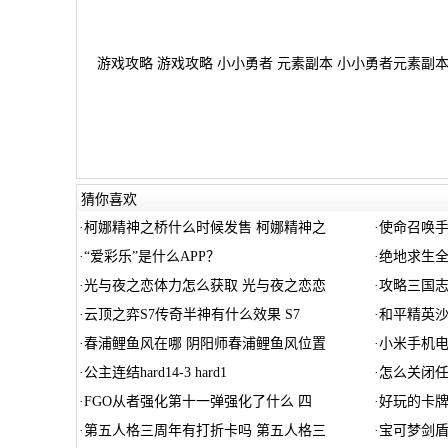
游戏攻略 游戏攻略 小小勇者 元素副本 小小勇者元素副本
猜你喜欢
·
柯娜精神之桥什么时候发售 柯娜精神之
·
使命召唤手
·
“爱彩乐”是什么APP？
·
绝地求生全
·
光与夜之恋体力怎么获取 光与夜之恋恋
·
攻略三国志
·
云顶之弈S7传奇半神有什么效果 S7
·
和平精英
·
春浦鲤鱼风在哪 阴阳师春浦鲤鱼风位置
·
小米手机
·
公主连结hard14-3 hard1
·
怎么关闭
·
FGO从者强化第十一弹强化了什么 四
·
好玩的卡牌
·
第五人格三周年有打折卡吗 第五人格三
·
宝可梦剑盾