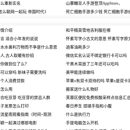
怎么重新实名
·
山寨糖豆人手游登顶AppStore，
怎么联网一起玩 帝国时代3
·
死亡细胞手游多少钱 死亡细胞手游
剧情介绍
·
和平精英雪地吉利服在哪
言 适合小年发的说说
·
怀素写字小古文的意思 怀素写字原
若水水善利万物而不争是什么意思
·
逍客油耗多少
人,古人取暖有妙招
·
微信实名认证不绑定银行卡可以吗
？你做到位了么？
·
干黑木耳放了三年还可以吃吗
可以穿吗 新袜子需要洗吗
·
美甲能连续做吗
行个人消费贷款
·
苹果x有双卡双待的吗 苹果x是双卡
分怎么用
·
搬家送什么礼物好
合吃豆芽 吃豆芽的禁忌人群
·
芙蓉区便民免费核酸采样点信息汇
电子发票怎么打印
·
春日养生 捏揉手指和小腹
仙座流星雨观看指南（时间+观测
·
什么是执行力
杨颖一起演过哪部电影
·
手提电脑怎么开机