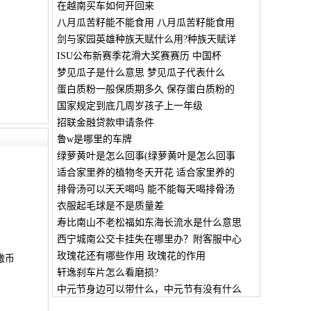
在越南买车如何开回来
八月瓜苦籽能不能食用 八月瓜苦籽能食用
剑与家园英雄种族天赋什么用?种族天赋详
ISU公布新赛季花滑大奖赛赛历 中国杯
梦见瓜子是什么意思 梦见瓜子代表什么
蛋白质粉一般保质期多久 保存蛋白质粉的
国家规定到底几周岁孩子上一年级
招联金融贷款申请条件
鲁w是哪里的车牌
绿萝黄叶是怎么回事(绿萝黄叶是怎么回事
适合家里养的植物冬天开花 适合家里养的
排骨汤可以天天喝吗 能不能每天喝排骨汤
衣服起毛球是不是质量差
寿比南山不老松福如东海长流水是什么意思
西宁城南公交卡挂失在哪里办？附客服中心
玫瑰花还有哪些作用 玫瑰花的作用
撒币
轩逸刹车片怎么看磨损?
中元节身边可以带什么，中元节有没有什么