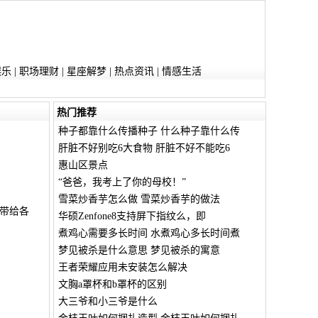
娱乐
|
职场理财
|
星座解梦
|
热点资讯
|
情感生活
热门推荐
种子都靠什么传播种子 什么种子靠什么传
肝脏不好别吃6大食物 肝脏不好不能吃6
惠山区景点
“爸爸，我考上了你的母校！”
雪菜炒香芋怎么做 雪菜炒香芋的做法
带给各
华硕Zenfone8支持屏下指纹么，即
煮鸡心需要多长时间 水煮鸡心多长时间煮
梦见被杀是什么意思 梦见被杀的寓意
王者荣耀应用未安装怎么解决
文胸a罩杯和b罩杯的区别
大三爷和小三爷是什么