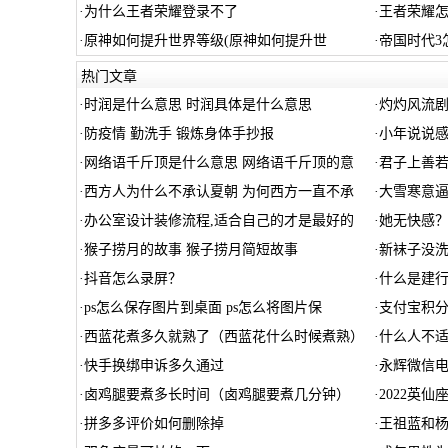
·
为什么王者荣耀登录不了
·
王者荣耀
·
原神如何提升世界等级(原神如何提升世
·
帝国时代3
热门文章
·
时润是什么意思 时润具体是什么意思
·
灼灼风流
·
防疫情 勤洗手 锻炼身体手抄报
·
小年说说感
·
网络语千斤顶是什么意思 网络语千斤顶的意
·
君子上善
·
西方人为什么不承认夏朝 为何西方一直不承
·
大雪寒意逼
·
办公室设计装修流程,适合自己的才是最好的
·
她无快感
·
猴子捞月的故事 猴子捞月简短故事
·
新袜子没洗
·
抖音怎么录屏？
·
什么是建
·
ps怎么保存图片到桌面 ps怎么将图片保
·
支付宝积
·
西蓝花煮多久就熟了（西蓝花什么时候煮熟）
·
什么人不适
·
快手换绑申诉多久通过
·
永辉微信
·
卤鸡腿要煮多长时间（卤鸡腿要煮几分钟）
·
2022英
·
拼多多评价如何删除掉
·
王祖蓝和