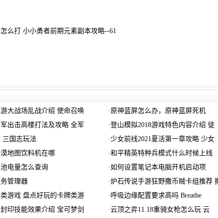
怎么打 小小勇者前期元素副本攻略--61
游大战场乱战介绍 使命召唤
·
原神蓝屏怎么办，原神蓝屏死机
军出击高楼打法及攻略 全军
·
登山模拟2018游戏特色内容介绍 徒
 三国志玩法
·
少女前线2021夏活第一章攻略 少女
沙漠地图饮料机在哪
·
和平精英特种兵模式什么时候上线
电池电量怎么查询
·
如何设置笔记本电脑开机启动项
任务管理器
·
炉石传说手游狂野撒币贼卡组推荐 
类游戏 盘点好玩的卡牌类游
·
呼吸边缘配置要求高吗 Breathe
封印技能效果介绍 宝可梦剑
·
云顶之弈11.18重骑女枪怎么玩 云