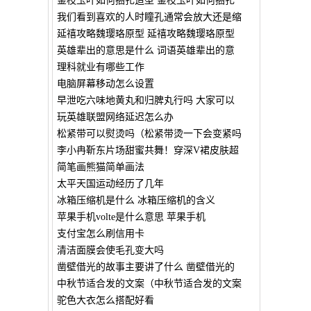
金枝玉叶如何捆扎造型 金枝玉叶如何捆扎
我们看到喜欢的人时瞳孔通常会放大还是缩
延禧攻略魏璎珞原型 延禧攻略魏璎珞原型
英雄辈出的意思是什么 词语英雄辈出的意
理科就业有哪些工作
电脑屏幕移动怎么设置
早泄吃六味地黄丸和归脾丸行吗 大家可以
玩英雄联盟网络延迟怎么办
松紧带可以熨烫吗（松紧带烫一下会变紧吗
李小冉靳东片场甜蜜共舞！穿深V裙皮肤超
简笔画熊猫简单画法
太平天国运动经历了几年
冰箱压缩机是什么 冰箱压缩机的含义
苹果手机volte是什么意思 苹果手机
支付宝怎么刷信用卡
清洁面膜会使毛孔变大吗
凿壁借光的故事主要讲了什么 凿壁借光的
中秋节适合发的文案（中秋节适合发的文案
驼色大衣怎么搭配好看