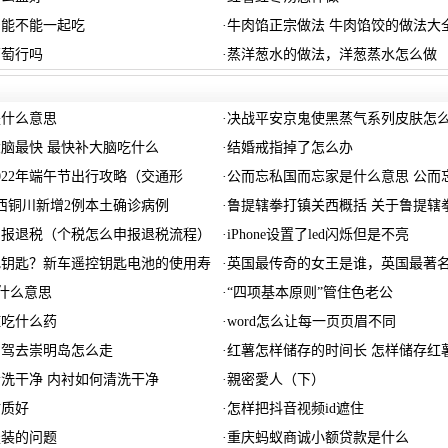
奶能不能一起吃
·
牛肉馅正宗做法 牛肉馅饺的做法大
葡萄行吗
·
蒸洋葱水的做法，洋葱蒸水怎么做
是什么意思
·
决战平安京鬼使黑蒸气系列皮肤怎么
脑最快 最快补大脑吃什么
·
结婚戒指掉了怎么办
022年端午节出行攻略（交通形
·
公而忘私国而忘家是什么意思 公而
陕西铜川新增2例本土确诊病例
·
鲁提辖拳打镇关西概括 关于鲁提辖
申报退税（个税怎么申报退税流程）
·
iPhone设置了led闪烁但是不亮
把钥匙？新车遥控钥匙电池的使用寿
·
英国最传奇的女王是谁，英国最著
是什么意思
·
“四项基本原则”管住色老公
症吃什么药
·
word怎么让每一页页眉不同
自驾去崇明岛怎么走
·
红薯怎样储存的时间长 怎样储存红
洗干净 内衬如何清洗干净
·
親密愛人（下）
材质好
·
怎样把抖音视频id遮住
服装的问题
·
重庆蚂蚁商诚小额贷款是什么