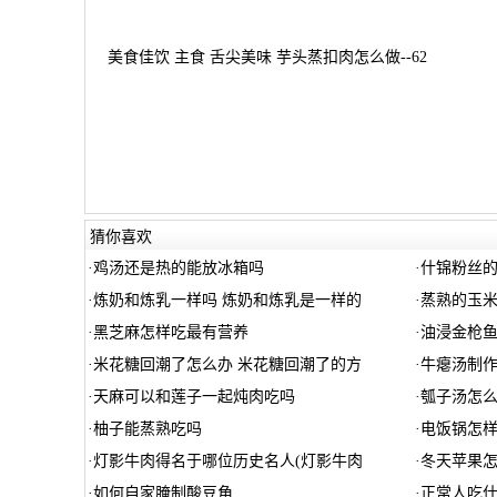
美食佳饮 主食 舌尖美味 芋头蒸扣肉怎么做--62
猜你喜欢
·
鸡汤还是热的能放冰箱吗
·
什锦粉丝
·
炼奶和炼乳一样吗 炼奶和炼乳是一样的
·
蒸熟的玉米
·
黑芝麻怎样吃最有营养
·
油浸金枪
·
米花糖回潮了怎么办 米花糖回潮了的方
·
牛瘪汤制作
·
天麻可以和莲子一起炖肉吃吗
·
瓠子汤怎么
·
柚子能蒸熟吃吗
·
电饭锅怎样
·
灯影牛肉得名于哪位历史名人(灯影牛肉
·
冬天苹果
·
如何自家腌制酸豆角
·
正常人吃