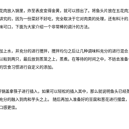
花肉放入锅里，炸至表皮变得金黄，就可以捞出了。将鱼头片放在五花肉
讲究的，因为一份菜好不好吃，完全取决于它对肉类的处理，还有料汁的
味可口，下面为大家介绍一个非常棒的调汁的方法。
加上水，并充分的进行搅拌，搅拌均匀之后让几种调味料充分的进行混合
以粘到两只，最后放到蒸笼之上，蒸煮。在等待的时间之中，不妨去准备
的饮食习惯进行自定义的添加。
打开锅盖拿筷子进行插入，如果可以轻松的插入其中，那么就说明鱼头已经
充分的融入到肉和芋头之上。 随后再加入准备好的豆腐和葱花进行摆盘
口感更佳。