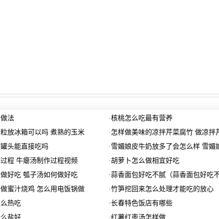
的做法
·
核桃怎么吃最有营养
粒放冰箱可以吗 煮熟的玉米
·
怎样做美味的凉拌芹菜腐竹 做凉拌
鱼罐头能直接吃吗
·
雪媚娘皮牛奶放多了会怎么样 雪媚
过程 牛瘪汤制作过程视频
·
胡萝卜怎么做相宜好吃
做好吃 瓠子汤如何做好吃
·
蒜香面包好吃不腻（蒜香面包好吃
做蜜汁烧鸡 怎么用电饭锅做
·
竹笋挖回来怎么处理才能吃的放心
怎么热吃
·
长春特色饭店有哪些
什么盐好
·
红薯红枣汤怎样做