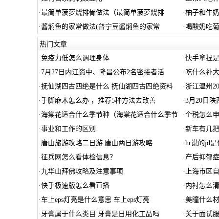
·
最简单菠萝烧排骨做法（最简单菠萝烧排
·
柚子和牛
·
酱焖鱼的家常做法(普宁豆酱焖鱼的家常
·
喝酸奶吃
热门文章
·
免疫力低怎么调理身体
·
快手拿捏
·
7月27日内江资中、隆昌公布2名密接者活
·
吃什么补大
·
抚仙湖四古四绝是什么 抚仙湖四古四绝资料
·
浙江温州2
·
手脚麻木怎么办 ，推荐5种方法去改善
·
3月20日
·
海棠花适合什么季节种（海棠花适合什么季节
·
个税怎么
·
事业和工作的区别
·
新车有几
·
唐山旅游攻略二日游 唐山两日游攻略
·
hr说的jd
·
征兵网怎么看体检信息？
·
产后抑郁
·
九华山拜佛攻略及注意事项
·
上海市区
·
快手极速版怎么看直播
·
内衬怎么清
·
车上eps灯亮是什么意思 车上eps灯亮
·
美瞳什么
·
牙膏属于什么类目 牙膏是日用化工品吗
·
关于面试