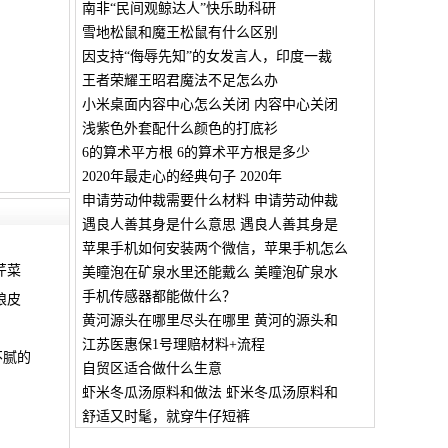
南非“民间观鲸达人”快乐助科研
雪地松鼠和魔王松鼠有什么区别
因支持“侮辱先知”的女发言人，印度一裁
王者荣耀王昭君魔法不足怎么办
小米桌面内容中心怎么关闭 内容中心关闭
浅紫色外套配什么颜色的打底衫
6的算术平方根 6的算术平方根是多少
2020年最走心的经典句子 2020年
申请劳动仲裁需要什么材料 申请劳动仲裁
遇良人善其身是什么意思 遇良人善其身是
苹果手机如何安装两个微信，苹果手机怎么
芹菜
美瞳泡在矿泉水里还能戴么 美瞳泡矿泉水
手机传感器都能做什么？
娘皮
黄河源头在哪里尽头在哪里 黄河的源头和
江苏医惠保1号理赔材料+流程
不腻的
自贸区适合做什么生意
虾米冬瓜汤原料和做法 虾米冬瓜汤原料和
舒适又时髦，就穿牛仔短裤