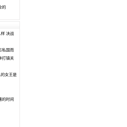
全的
样 决战
忘私国而
拳打镇关
名的女王是
薯的时间