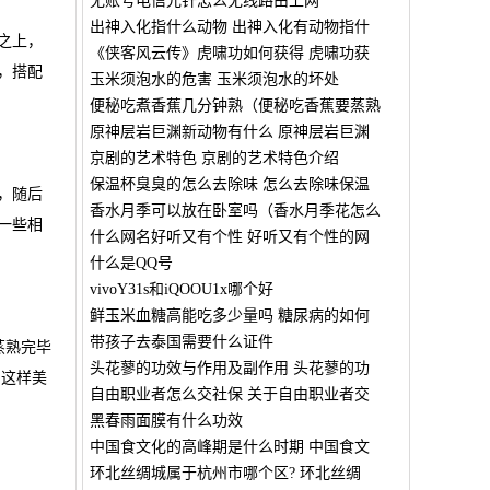
无账号电信光钎怎么无线路由上网
出神入化指什么动物 出神入化有动物指什
之上，
《侠客风云传》虎啸功如何获得 虎啸功获
，搭配
玉米须泡水的危害 玉米须泡水的坏处
便秘吃煮香蕉几分钟熟（便秘吃香蕉要蒸熟
原神层岩巨渊新动物有什么 原神层岩巨渊
京剧的艺术特色 京剧的艺术特色介绍
保温杯臭臭的怎么去除味 怎么去除味保温
，随后
香水月季可以放在卧室吗（香水月季花怎么
一些相
什么网名好听又有个性 好听又有个性的网
什么是QQ号
vivoY31s和iQOOU1x哪个好
鲜玉米血糖高能吃多少量吗 糖尿病的如何
带孩子去泰国需要什么证件
蒸熟完毕
头花蓼的功效与作用及副作用 头花蓼的功
，这样美
自由职业者怎么交社保 关于自由职业者交
黑春雨面膜有什么功效
中国食文化的高峰期是什么时期 中国食文
环北丝绸城属于杭州市哪个区? 环北丝绸