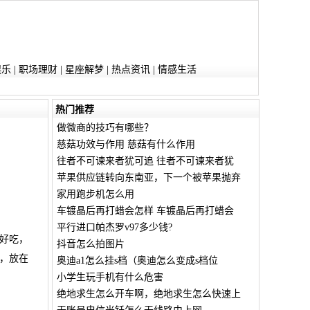
娱乐
|
职场理财
|
星座解梦
|
热点资讯
|
情感生活
热门推荐
做微商的技巧有哪些？
慈菇功效与作用 慈菇有什么作用
往者不可谏来者犹可追 往者不可谏来者犹
苹果供应链转向东南亚，下一个被苹果抛弃
家用跑步机怎么用
车镀晶后再打蜡会怎样 车镀晶后再打蜡会
平行进口帕杰罗v97多少钱?
好吃，
抖音怎么拍图片
，放在
奥迪a1怎么挂s档（奥迪怎么变成s档位
小学生玩手机有什么危害
绝地求生怎么开车啊，绝地求生怎么快速上