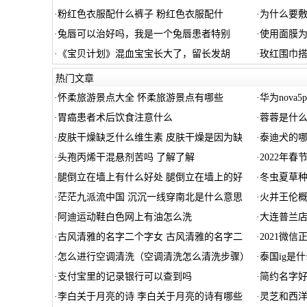
·
粉红色衣服配什么裤子 粉红色衣服配什
·
为什么要
·
兔唇可以治好吗，我是一个兔唇患者特别
·
使用面膜
·
《宝贝计划》混血宝宝长大了，留长发胡
·
玫红围巾
热门文章
·
怀柔旅游景点大全 怀柔旅游景点有哪些
·
华为nova
·
胃癌患者术后饮食注意什么
·
蓉蓉是什
·
皮肤干燥缺乏什么维生素 皮肤干燥是因为缺
·
泰迪犬的
·
头孢丙烯干混悬剂苦吗 了解了解
·
2022年春
·
腿倒立在墙上有什么好处 腿倒立在墙上的好
·
冬虫夏草种
·
茫茫九派流中国 沉沉一线穿南北是什么意思
·
火并王伦概
·
阿迪运动鞋白色网上有油怎么洗
·
大连普兰店
·
古风清雅的名字二个字女 古风清雅的名字二
·
2021微信
·
怎么进行空调清洗（空调清洗怎么清洗步骤）
·
泰国ig是
·
支付宝里的记录银行可以查到吗
·
简约名字好
·
李白关于月亮的诗 李白关于月亮的诗有哪些
·
灵芝和西