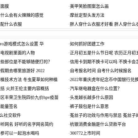
敷面膜
·
美甲笑脸图案怎么画
为什么会有火辣辣的感觉
·
摩丝定型头发方法
搭配什么衣服
·
胖人穿什么衣服才好看 胖人穿什么
5pro游戏模式怎么设置 华
·
如何抓好团建工作
么电视剧里面的人物
·
正月初五是什么节日呢 农历正月初
哪些部位是不能够随便打的？
·
信用卡到期不换卡可以吗 不换卡会
节假期去哪里旅游好 2022
·
自考报名时间 自考什么时候报名
植技术方法 冬虫夏草如何种植
·
2022年重庆虎年纪念币中国银行兑
括 火并王伦主要内容概括
·
汽车继电器盒在什么位置？
区丰荣卫生院四价九价hpv疫苗
·
头发越长越多什么原因
正能量签名
·
裤子鼓包是什么意思
什么社交软件
·
菟丝子的功效与作用与禁忌 菟丝子
听网名 好听的名字网名简约
·
杭银消费金融是什么贷款平台
洋参可以一起泡水喝吗
·
300772上市时间