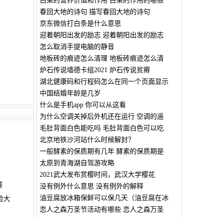
白果的营养价值和作用 白果的作用的哪些
春回大地的诗句 描写春回大地的诗句
京东微信打白条是什么意思
迎着朝阳出发的励志 迎着朝阳出发的励志
怎么取消手提电脑的静音
地板砖的痕迹怎么清理 地板砖痕迹怎么清
炉石传说墙德卡组2021 炉石传说贫瘠
湖北健康码和行程码怎么在同一个页面显示
中国结婚年龄是几岁
什么是手机app 你可以从这看
为什么空调关掉后外机还在运行 空调的遥
毛肚背面白色能吃吗 毛肚背面白色可以吃
北京地铁沙河站什么时候解封？
一般酵素的保质期有几年 酵素的保质期是
太原到青海湖自驾游攻略
2021武大发布赏樱时间，武汉大学樱花
撞
没有例外什么意思 没有例外的解释
油豆腐放冰箱保鲜可以保几天（油豆腐在冰
脸大
恋人之森万圣节活动有哪些 恋人之森万圣