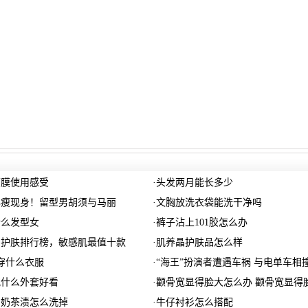
面膜使用感受
·
头发两月能长多少
暴瘦现身！留型男胡须与马丽
·
文胸放洗衣袋能洗干净吗
什么发型女
·
裤子沾上101胶怎么办
用护肤排行榜，敏感肌最值十款
·
肌养晶护肤品怎么样
穿什么衣服
·
“海王”扮演者遭遇车祸 与电单车相
配什么外套好看
·
颧骨宽显得脸大怎么办 颧骨宽显得
的奶茶渍怎么洗掉
·
牛仔衬衫怎么搭配