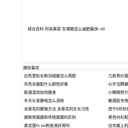
综合百科 时尚美容 生理期怎么减肥最快--60
猜你喜欢
·
白色宽松长款羽绒服怎么搭配
·
几款贵价
·
灰色衣服配什么颜色好看
·
42岁沈腾
·
联通混改如何瘦身
·
小眼睛剪
·
冬天头发静电怎么消除
·
敏感肌专
·
龙骨花的繁殖方法 龙骨花的生长习性
·
西宁8月份
·
钢铁侠面膜和传统面膜的区别
·
黑色衬衫
·
美宝莲fit me粉底液好用吗
·
白衣服上