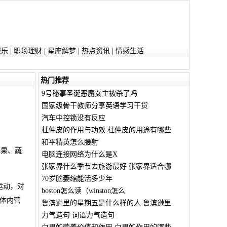
娱乐
|
职场理财
|
星座解梦
|
热点资讯
|
情感生活
热门推荐
9号秘事圣诞恶魔女主被杀了吗
国家级骨干教师分享英语学习干货
汽车中控锁没有反应
杜仲皮的作用与功效 杜仲皮的用途有哪些
和平精英怎么腰射
水果、蔬
电脑连接网络为什么是X
张家界什么季节去旅游最好 张家界适合哪
70岁脑萎缩能活多少年
运动，对
boston怎么读（winston怎么
体内营
鲁滨逊里的星期五是什么样的人 鲁滨逊里
力气造句 词语力气造句