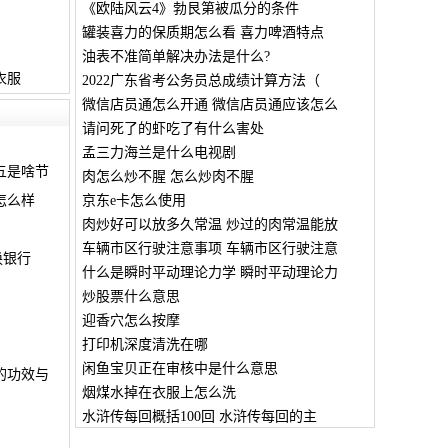
《欧陆风云4》勃艮第被瓜分的条件
罐装喜力的保质期怎么看 喜力啤酒特点
油表不准简单解决办法是什么?
衣服
2022广东省考公务员总成绩计算方法（
微信店员通怎么开通 微信店员通应该怎么
请问死了的虾吃了有什么害处
孟三力海兰是什么电视剧
五是啥节
肉怎么炒不腥 怎么炒肉不腥
怎么样
京东e卡怎么使用
肉炒好可以放多久常温 炒过的肉常温能放
车辆市区行驶注意事项 车辆市区行驶注意
换银行
什么是瞬时平动理论力学 瞬时平动理论力
炒股票什么意思
迎香穴怎么按摩
打印机深度清洗在哪
闲鱼宝贝正在审核中是什么意思
的功效与
烟煤水掉在衣服上怎么洗
水浒传每回概括100回 水浒传每回的主