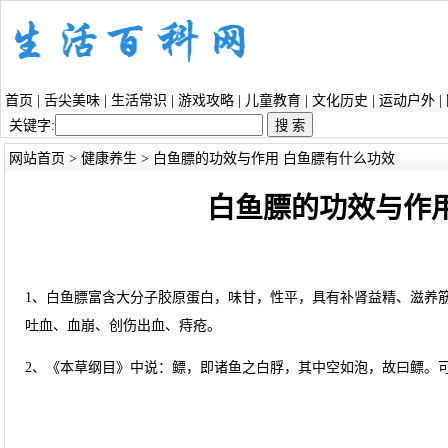
首页
|
舌尖美味
|
生活常识
|
游戏攻略
|
儿童教育
|
文化历史
|
运动户外
|
关键字:
网站首页
>
健康养生
> 白鱼膘的功效与作用 白鱼膘有什么功效
白鱼膘的功效与作
1、白鱼膘富含大分子胶原蛋白，味甘，性平，具有补肾益精、滋养
吐血、血崩、创伤出血、痔疮。
2、《本草纲目》中说：鳔，即诸鱼之白脬，其中空如泡，故曰鳔。