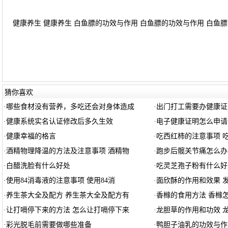
健康养生 健康养生 白鱼膘的功效与作用 白鱼膘的功效与作用 白鱼膘有
猜你喜欢
·
哪些食材没有营养，多吃还会对身体造成
·
出门打工需要办健康证
·
健康系统实名认证修改后多久生效
·
电子健康证明怎么申请
·
健康幸福的格言
·
吃西红柿的注意事项 
·
酒精物理降温的方法及注意事项 酒精物
·
跑步后髋关节痛怎么办
·
白醋洗脸有什么好处
·
吃灵芝孢子粉有什么好
·
使用84消毒液的注意事项 使用84消
·
面欣酥的作用和效果 
·
养生茶大全及配方 养生茶大全及配方有
·
香橼的食用方法 香橼
·
让打嗝停下来的方法 怎么让打嗝停下来
·
龙胆草的作用和功效 
·
彩光脱毛前需要做哪些准备
·
鸭胆子油乳的功效与作