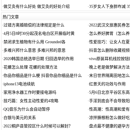
·
做艾灸有什么好处 做艾灸的好处介绍
·
35岁女人下身胖咋减 
热门文章
·
过错方离婚赔偿的法律规定是什么
·
2022武汉文旅惠民券
·
4月5日8时30分起茂名电白区开展临时黄
·
怎么养好脾胃（怎么养
·
禁闭求生植物有什么用 Grounded各
·
性爱技巧：让女人在夏
·
多难兴邦什么意思 多难兴邦的意思
·
抖音怎么删除收藏视频
·
2020韩国总统选举日期 归回选举的作用
·
vivo原装耳机线控按
·
花螺怎么处理 花螺的处理方法
·
晚上老是做梦解决方法
·
你品你细品是什么梗 抖音你品你细品是什么
·
末日世界隔离田地怎么
·
iphone13电池续航
·
红景天的功效与作用
·
家用净水器工作时要接电源吗
·
5月6日北京平谷区东
·
技巧篇：女性主动性爱的4攻略
·
手淫到底会不会导致阳
·
QQ音乐为什么会自动暂停
·
性高潮：性高潮和爱有
·
白银与美元的关系
·
凉拌撅根粉怎么做好吃
·
2022桐庐县管控区什么时候可以解封？
·
盘点最不健康的避孕方