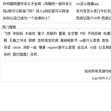
·
炸鸡胸肉要炸多久才会熟（鸡胸肉一般炸多久
·
ios怎么隐藏app
·
挂p档可以踩油门吗？挂入p挡后是可以踩油
·
支付宝怎么发口令红包
·
如何让自己成为一个自律的人？
·
西游记简介50字 西游
热门搜索
飞饼
孕妈妈
大染坊
蜜汁
苏联的
瞿麦
女交警
P叫
不同风格
杜康
鞋
王羲之书法
铜锣
怎样清洗空调
戛纳电影节
os是什么意思
食虫
非亚
ralink
汤臣一品
懂事
register是什么意思
丝瓜水
小店
以太网
杂的
腐烂国度2
冻死
站内所有资源均
[xg-6695 h