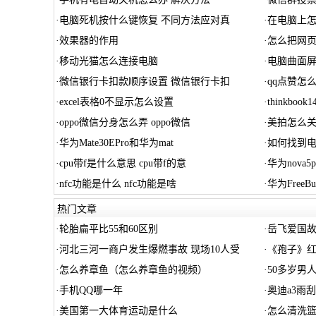
·
电脑死机按什么键恢复 不同方法应对真
·
在电脑上怎
·
效果器的作用
·
怎么把网页转
·
移动光猫怎么连接电脑
·
电脑曲面
·
微信银行卡扣款顺序设置 微信银行卡扣
·
qq点赞怎
·
excel表格0不显示怎么设置
·
thinkboo
·
oppo微信分身怎么弄 oppo微信
·
美拍怎么
·
华为Mate30EPro和华为mat
·
如何找到
·
cpu带f是什么意思 cpu带f的意
·
华为nova
·
nfc功能是什么 nfc功能是啥
·
华为FreeB
热门文章
·
轮胎扁平比55和60区别
·
岳飞爱国故
·
河北三河一商户发生爆燃事故 现场10人受
·
《孢子》
·
怎么养章鱼（怎么养章鱼的视频）
·
50多岁男
·
手机QQ哪一年
·
奥迪a3雨
·
美国第一大体育运动是什么
·
怎么清洗篮