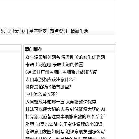
娱乐
|
职场理财
|
星座解梦
|
热点资讯
|
情感生活
热门推荐
女生温柔甜美网名 温柔甜美的女生优秀网
泰晤士河在哪 泰晤士河的位置
6月15日广州黄埔区黄埔街开放HPV疫
去日本旅游应该注意什么？
抑郁最怕听的话有哪些？
ps中怎么做五环？
大闸蟹放冰箱哪一层 大闸蟹如何保存
蛙泳可以瘦大腿的肉吗 蛙泳能瘦大腿的肉
打完新冠疫苗注意事项能吃酸的吗 打完新
脂蛋白a高怎么降 关于身体调理的小知识
泡温泉朋友圈如何写 泡温泉朋友圈怎么写