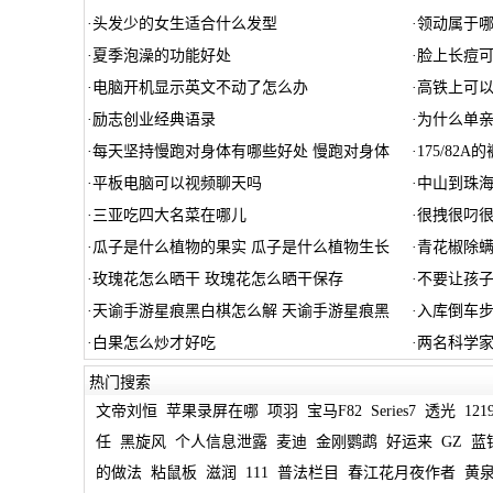
·
头发少的女生适合什么发型
·
领动属于
·
夏季泡澡的功能好处
·
脸上长痘
·
电脑开机显示英文不动了怎么办
·
高铁上可
·
励志创业经典语录
·
为什么单
·
每天坚持慢跑对身体有哪些好处 慢跑对身体
·
175/82
·
平板电脑可以视频聊天吗
·
中山到珠
·
三亚吃四大名菜在哪儿
·
很拽很叼很
·
瓜子是什么植物的果实 瓜子是什么植物生长
·
青花椒除螨
·
玫瑰花怎么晒干 玫瑰花怎么晒干保存
·
不要让孩子
·
天谕手游星痕黑白棋怎么解 天谕手游星痕黑
·
入库倒车步
·
白果怎么炒才好吃
·
两名科学
热门搜索
文帝刘恒
苹果录屏在哪
项羽
宝马F82
Series7
透光
121
任
黑旋风
个人信息泄露
麦迪
金刚鹦鹉
好运来
GZ
蓝
的做法
粘鼠板
滋润
111
普法栏目
春江花月夜作者
黄