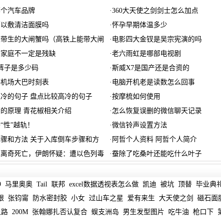
哪个汽车品牌
·
360大天使之剑剑士怎么加点
可以敷清洁面膜吗
·
怀孕早期体温多少
以带生的大闸蟹吗（高铁上能带大闸
·
电影四大金钗是吴宗宪演的吗
亲家庭不一定是残缺
·
老六雨虹是哪部电视剧
A的裤子是多少码
·
斯威X7是国产还是合资的
海机场大巴时刻表
·
电脑开机老是读数怎么回事
冷的句子 盘点比较高冷的句子
·
按摩梳如何使用
的原理 青花椒相关介绍
·
怎么恢复误删的微信聊天记录
“性”越轨！
·
微信铃声设置方法
骤和方法 关于入库倒车步骤和方
·
阿哲个人资料 阿哲个人简介
家离奇死亡，伊朗怀疑：遭以色列毒
·
蚕除了吃桑叶还能吃什么叶子
9
马里奥奥
Tail
联邦
excel数据透视表怎么做
凯迪
被坑
顶替
毕业典
银
张钧甯
防水密封胶
小女
过山车之星
爱有来生
大天使之剑
磁石面
泉路
200M
张翰娜扎否认复合
蜈支洲岛
男生发型图片
吃牛油
枪口下