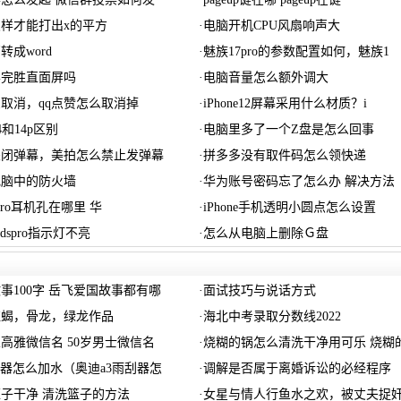
样才能打出x的平方
·
电脑开机CPU风扇响声大
成word
·
魅族17pro的参数配置如何，魅族1
屏完胜直面屏吗
·
电脑音量怎么额外调大
么取消，qq点赞怎么取消掉
·
iPhone12屏幕采用什么材质？i
k14和14p区别
·
电脑里多了一个Z盘是怎么回事
关闭弹幕，美拍怎么禁止发弹幕
·
拼多多没有取件码怎么领快递
电脑中的防火墙
·
华为账号密码忘了怎么办 解决方法
5pro耳机孔在哪里 华
·
iPhone手机透明小圆点怎么设置
udspro指示灯不亮
·
怎么从电脑上删除Ｇ盘
事100字 岳飞爱国故事都有哪
·
面试技巧与说话方式
红蝎，骨龙，绿龙作品
·
海北中考录取分数线2022
人高雅微信名 50岁男士微信名
·
烧糊的锅怎么清洗干净用可乐 烧糊
刮器怎么加水（奥迪a3雨刮器怎
·
调解是否属于离婚诉讼的必经程序
子干净 清洗篮子的方法
·
女星与情人行鱼水之欢，被丈夫捉