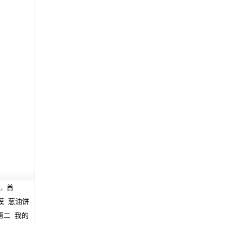
礼
首
膜
葱油饼
第二
我的