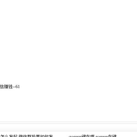
赚钱--61
怎么发起 微信群投票如何发
·
pageup键在哪 pageup在键