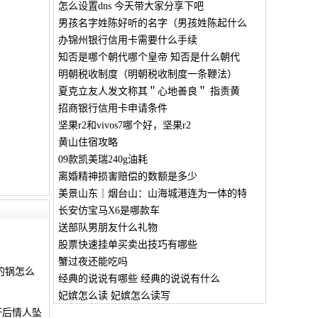
怎么设置dns 今天带大家分享下吧
男孩名字姓陈好听的名字（男孩姓陈起什么
办锦州银行信用卡需要什么手续
知否是哪个朝代哪个皇帝 知否是什么朝代
明朝税收制度（明朝税收制度一条鞭法）
夏克立友人发文称其＂心地善良＂ 指责黄
招商银行信用卡申请条件
坚果r2和vivos7哪个好，坚果r2
黄山住宿攻略
09款凯美瑞240g油耗
离婚精神损害赔偿的数额是多少
美景山东｜烟台山：山海城港连为一体的特
长安仿宝马X6是哪款车
送部队男朋友什么礼物
股票快速挂单买卖出技巧有哪些
蟹过夜还能吃吗
的锅怎么
经典的说说有哪些 经典的说说有什么
妃嫔怎么读 妃嫔怎么读写
奸后情人坠