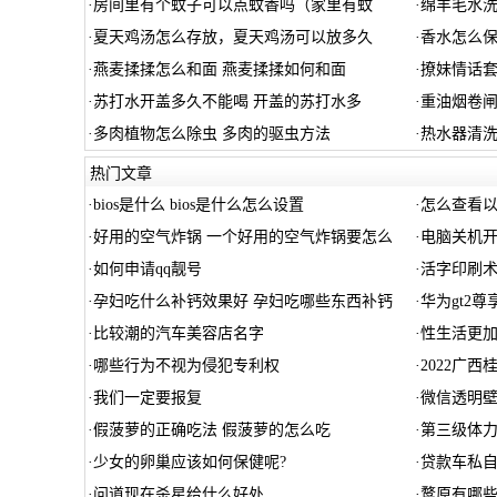
·
房间里有个蚊子可以点蚊香吗（家里有蚊
·
绵羊毛水洗
·
夏天鸡汤怎么存放，夏天鸡汤可以放多久
·
香水怎么
·
燕麦揉揉怎么和面 燕麦揉揉如何和面
·
撩妹情话套
·
苏打水开盖多久不能喝 开盖的苏打水多
·
重油烟卷闸
·
多肉植物怎么除虫 多肉的驱虫方法
·
热水器清
热门文章
·
bios是什么 bios是什么怎么设置
·
怎么查看以
·
好用的空气炸锅 一个好用的空气炸锅要怎么
·
电脑关机
·
如何申请qq靓号
·
活字印刷术
·
孕妇吃什么补钙效果好 孕妇吃哪些东西补钙
·
华为gt2
·
比较潮的汽车美容店名字
·
性生活更
·
哪些行为不视为侵犯专利权
·
2022广西
·
我们一定要报复
·
微信透明
·
假菠萝的正确吃法 假菠萝的怎么吃
·
第三级体力
·
少女的卵巢应该如何保健呢?
·
贷款车私自
·
问道现在杀星给什么好处
·
鹜原有哪