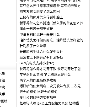
黑木耳的功效是什么 黑木耳对身体的好处
蒂亚怎么养注意事项有哪些 蒂亚的养殖方
前男友有女朋友了怎么挽回
云储存的照片怎么传到电脑上
新手养兰花怎么挑选（新入手的兰花怎么养
眉山一日游去哪里好玩
申请专利的流程一般是什么
油炸馒头怎样做的好吃，油炸馒头怎样做的
鞋刷属于什么垃圾
菱形脸男生适合什么发型设计
经常做上下蹲运动有什么好处
GaN充电头支持小米9吗
长寿花怎么养才花开不败 长寿花开败了怎
包蛋
梦见树什么意思 梦见树意思是什么
介绍
两个人的巴厘岛旅游攻略
爆好听的仙女网名二次元软妹专属 二次元
解决
很火的短句 比较火的短句
快手
专利权的取得方式有哪些
香肠晾
怪物猎人物语2炎王龙配招怎么配 怪物猎