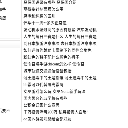
法
马保国语录有哪些 马保国介绍
丽得姿针剂面膜怎么用
哪些
磨毛和纯棉的区别
渍怎
怀孕十一周nt多少正常值
发动机水温过高的原因有哪些 汽车发动机
？
人生的每日三省是什么 人生的每日三省是
到日本旅游注意事项 去日本旅游注意事项
如何评价约翰勒卡雷笔下的同性恋角色
粉红色的鞋子配什么颜色的裤子
使命召唤手游chicom怎么样 使命召
城市轨道交通通信设备包括
薄王遗毒中的王是指谁 薄王遗毒中的王是
bb霜可以代替隔离霜吗
女巫游戏怎么玩 女巫Noita新手玩法
国内著名的32学校有哪些
公积金归集什么意思
后要不
千万投资浮亏200万 私募投资人自曝“
qq怎么群发消息给全部好友