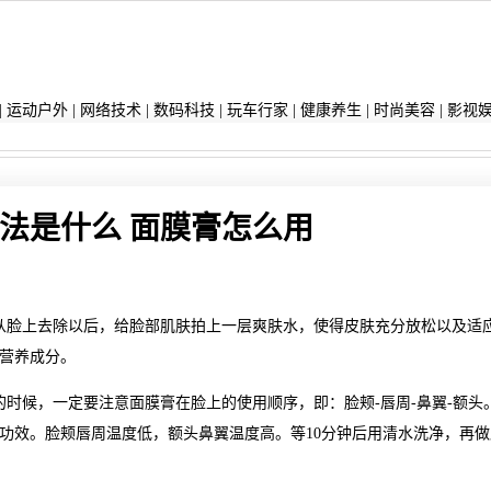
|
运动户外
|
网络技术
|
数码科技
|
玩车行家
|
健康养生
|
时尚美容
|
影视
法是什么 面膜膏怎么用
从脸上去除以后，给脸部肌肤拍上一层爽肤水，使得皮肤充分放松以及适
营养成分。
时候，一定要注意面膜膏在脸上的使用顺序，即：脸颊-唇周-鼻翼-额头
功效。脸颊唇周温度低，额头鼻翼温度高。等10分钟后用清水洗净，再做