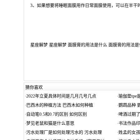
3、如果想要将睡眠面膜用作日常面膜使用，可以在半干
星座解梦 星座解梦 面膜膏的用法是什么 面膜膏的用法是什
猜你喜欢
·
2022年立夏具体时间是几月几号几点
·
瑜伽垫tp
·
巴西木的种植方法 巴西木如何种植
·
鹦鹉品种 
·
自动笔0.5和0.7的区别 如何区别
·
啤酒过期了
·
梦见老鼠和猫是什么意思
·
书法作品印
·
污水处理厂是如何处理污水的 污水处理
·
姓孟的女孩