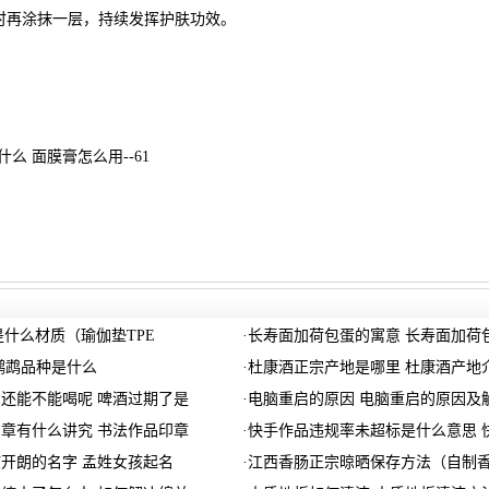
时再涂抹一层，持续发挥护肤功效。
么 面膜膏怎么用--61
e是什么材质（瑜伽垫TPE
·
长寿面加荷包蛋的寓意 长寿面加荷
鹦鹉品种是什么
·
杜康酒正宗产地是哪里 杜康酒产地
还能不能喝呢 啤酒过期了是
·
电脑重启的原因 电脑重启的原因及
章有什么讲究 书法作品印章
·
快手作品违规率未超标是什么意思 
开朗的名字 孟姓女孩起名
·
江西香肠正宗晾晒保存方法（自制