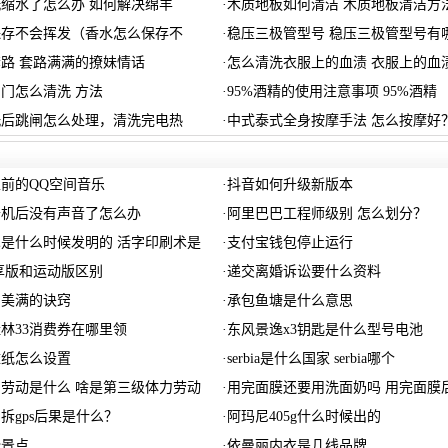
缩水了怎么办 如何解决绵羊
·
木质地板如何清洁 木质地板清洁方
保存不会挥发（香水怎么保存不
·
稳压三极管型号 稳压三极管型号有
路 套路满满的撩妹情话
·
怎么清洗衣服上的血渍 衣服上的血
门怎么清洗 方法
·
95%酒精的使用注意事项 95%酒精
洗后跳闸怎么处理，清洗完电热
·
中式泰式全身按摩手法 怎么按摩好
前的QQ空间音乐
·
抖音如何升级新版本
开机后没有声音了怎么办
·
阿里巴巴工程师级别 怎么划分？
是什么时候发明的 活字印刷术是
·
支付宝钱包停止运行
尊享版和运动版区别
·
递交离婚诉讼要什么资料
加美满的诀窍
·
承包鱼塘是什么意思
桂林33消费券在哪里领
·
东风景逸x3钥匙是什么型号电池
壁纸怎么设置
·
serbia是什么国家 serbia哪个
劳动是什么 啥是第三级体力劳动
·
用完面膜还要用洗面奶吗 用完面膜
拆gps后果是什么？
·
阿玛尼405g什么时候出的
些景点
·
依曼丽内衣是几线品牌