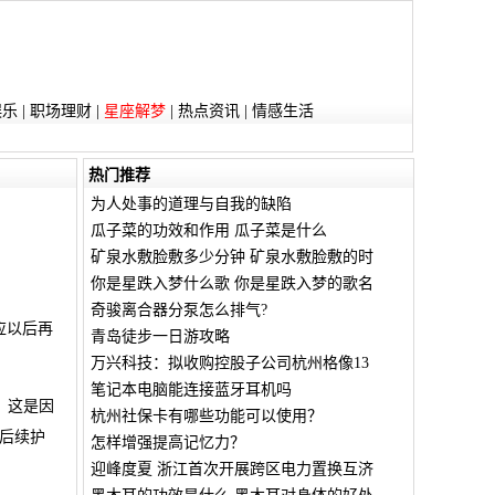
娱乐
|
职场理财
|
星座解梦
|
热点资讯
|
情感生活
热门推荐
为人处事的道理与自我的缺陷
瓜子菜的功效和作用 瓜子菜是什么
矿泉水敷脸敷多少分钟 矿泉水敷脸敷的时
你是星跌入梦什么歌 你是星跌入梦的歌名
奇骏离合器分泵怎么排气?
应以后再
青岛徒步一日游攻略
万兴科技：拟收购控股子公司杭州格像13
笔记本电脑能连接蓝牙耳机吗
。这是因
杭州社保卡有哪些功能可以使用？
后续护
怎样增强提高记忆力？
迎峰度夏 浙江首次开展跨区电力置换互济