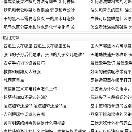
·
鹦鹉菜菠菜种植的方法有哪些 如何种植
·
如何清洗塑料盆的污垢
·
梦见和老公吵架吵得很凶 梦见和老公吵
·
油头和背头的区别 油
·
干的黑木耳需要泡多久 干的黑木耳泡多
·
白糖可以提鲜是什么原
·
肥皂水区分硬水和软水是化学变化吗 关
·
怎么看沐浴露酸碱性 
热门文章
·
西瓜生长在哪里 西瓜生长在哪里图片
·
国内有哪些地方可以赏
·
张飞的子孙后代是谁，张飞的儿子女儿是谁？
·
天地劫快速升级攻略 
·
安卓手机VPN设置技巧
·
最佳歌手歌词 最佳歌
·
教你如何讓女人舒服…
·
好听的微信昵称带有平
·
城西区景点
·
网络适配器在哪里打开
·
微信自定义来电铃声怎么上传
·
会游泳为什么会溺水，
·
帕萨特加92还是95的油？
·
我错失了三段婚姻外的
·
凌渡加92还是95 凌渡加92还是95凌
·
空手道和跆拳道的区别
·
吉利博瑞空调滤芯在哪
·
燕窝干挑和湿挑的区别
·
黄宥明演的缉毒警察是什么电视剧
·
三伏天吃什么补气养血
·
去拉萨旅游选择什么时间好，去拉萨旅游适宜
·
夏天可以吃猪肝吗 夏