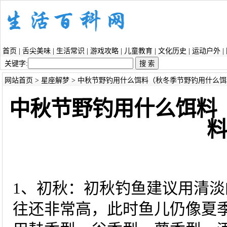
首页
|
舌尖美味
|
生活常识
|
游戏攻略
|
儿童教育
|
文化历史
|
运动户外
|
关键字:
网站首页
>
星座解梦
> 中秋节野钓用什么饵料（秋冬季节野钓用什么饵
中秋节野钓用什么饵料
1、初秋：初秋钓鱼建议用清
往还非常高，此时鱼儿仍像夏