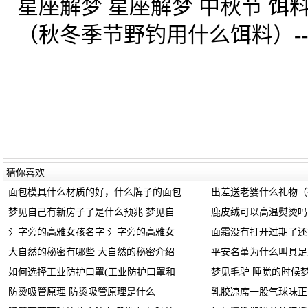
星座解梦 星座解梦 中秋节 饵
（秋冬季节野钓用什么饵料）--
猜你喜欢
·
面包模具什么材质的好，什么牌子的面包
·
出差送老婆什么礼物（
·
梦见自己有新房子了是什么预兆 梦见自
·
鹿皮绒可以高温熨烫吗
·
氵字旁的高雅女孩名字 氵字旁的高雅女
·
面霜没有打开过期了还
·
大自然的秘密有哪些 大自然的秘密介绍
·
平安名堇为什么叫具足
·
如何选择工业防护口罩(工业防护口罩和
·
梦见毛驴 睡觉的时候
·
防烫吸管原理 防烫吸管原理是什么
·
乳胶凉席一股气球味正