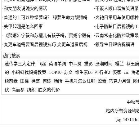
·
和女朋友说晚安的情话
·
干饭人顺口溜搞笑语录
·
普通的土可以种绿萝吗？ 绿萝生命力顽强吗
·
奔驰日常用车使用哪种
·
美甲起翘是怎么回事
·
电子防眩目后视镜的工
·
《赘婿》宁毅和苏檀儿有孩子吗，赘婿宁毅有
·
云南常态化防控政策最
·
变更车道需要看后视镜技巧 变更车道看后视
·
领导生日短信祝福语
热门搜索
遗传学三大定律
飞起
英语单词
中耳炎
重影
涨潮时间
樱兰
恭王
的
小蝌蚪找妈妈教案
TOP10
苏文
维生素b6
神行者2
婆家
cic
海
续前缘
田径
徐盛
何逐
场所
手机号怎么注销
荤素
巧克力月饼
网
伏
高丽参
纺织
胜女的代价
中秋
站内所有资源均
[xg-14714 