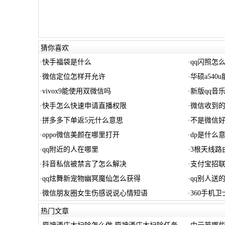
猜你喜欢
·
快手福袋是什么
·
qq闪照怎
·
微信定位怎样开允许
·
华硕a540u
·
vivox9能使用双微信吗
·
新版qq音
·
快手怎么快速申请直播权限
·
微信收到
·
拼多多下单返5元什么意思
·
不是微信
·
oppo微信美颜在哪里打开
·
dp是什么
·
qq附近的人在哪里
·
3根天线路
·
抖音私信被禁言了怎么解决
·
支付宝招
·
qq炫舞新宠物幽冥魔仙怎么获得
·
qq别人送
·
微信朋友圈女生伤感说说心情短语
·
360手机
热门文章