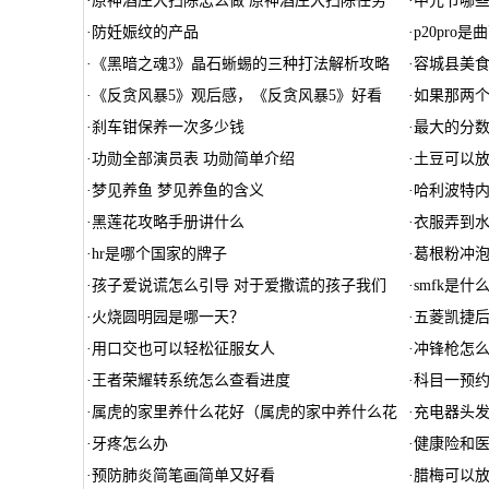
·
原神酒庄大扫除怎么做 原神酒庄大扫除任务
·
中元节哪
·
防妊娠纹的产品
·
p20pro是
·
《黑暗之魂3》晶石蜥蜴的三种打法解析攻略
·
容城县美
·
《反贪风暴5》观后感，《反贪风暴5》好看
·
如果那两个
·
刹车钳保养一次多少钱
·
最大的分
·
功勋全部演员表 功勋简单介绍
·
土豆可以
·
梦见养鱼 梦见养鱼的含义
·
哈利波特内
·
黑莲花攻略手册讲什么
·
衣服弄到
·
hr是哪个国家的牌子
·
葛根粉冲泡
·
孩子爱说谎怎么引导 对于爱撒谎的孩子我们
·
smfk是什
·
火烧圆明园是哪一天？
·
五菱凯捷
·
用口交也可以轻松征服女人
·
冲锋枪怎
·
王者荣耀转系统怎么查看进度
·
科目一预
·
属虎的家里养什么花好（属虎的家中养什么花
·
充电器头
·
牙疼怎么办
·
健康险和
·
预防肺炎简笔画简单又好看
·
腊梅可以放