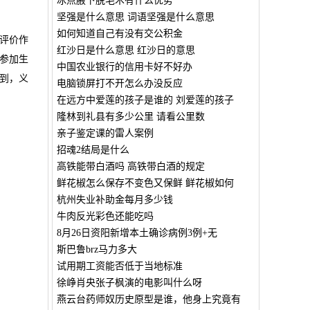
冰点腋下脱毛术有什么优势
坚强是什么意思 词语坚强是什么意思
如何知道自己有没有交公积金
评价作
红沙日是什么意思 红沙日的意思
参加生
中国农业银行的信用卡好不好办
到，义
电脑锁屏打不开怎么办没反应
在远方中爱莲的孩子是谁的 刘爱莲的孩子
隆林到礼县有多少公里 请看公里数
亲子鉴定课的雷人案例
招魂2结局是什么
高铁能带白酒吗 高铁带白酒的规定
鲜花椒怎么保存不变色又保鲜 鲜花椒如何
杭州失业补助金每月多少钱
牛肉反光彩色还能吃吗
8月26日资阳新增本土确诊病例3例+无
斯巴鲁brz马力多大
试用期工资能否低于当地标准
徐峥肖央张子枫演的电影叫什么呀
燕云台药师奴历史原型是谁，他身上究竟有