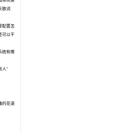
园带队英
天歌词
荐配置怎
还可以干
系统有哪
断人”
瑰的花语