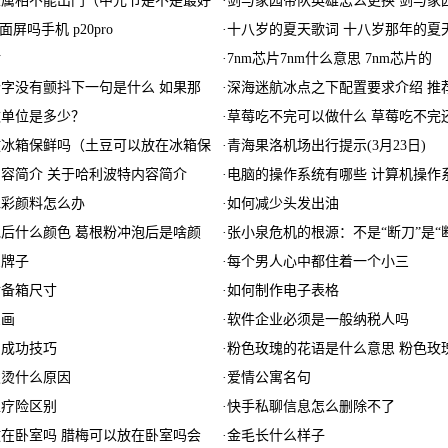
些属相不能出门（中元节是不是最好
·
剑与家园带队英雄怎么更换 剑与家
曲面屏吗手机 p20pro
·
十八岁的夏天歌词 十八岁那年的夏
食
·
7nm芯片7nm什么意思 7nm芯片的
字没有颤抖下一句是什么 如果那
·
深海迷航冰点之下配置要求介绍 推
数单位是多少？
·
草莓吃不完可以做什么 草莓吃不完
放冰箱保鲜吗（土豆可以放在冰箱保
·
青海果洛机场出行提示(3月23日)
容简介 关于哈利波特内容简介
·
电脑的操作系统有哪些 计算机操作
水彩颜料怎么办
·
如何减少头发出油
后什么颜色 葛根粉冲泡后是啥颜
·
张小泉危机的根源：不是“断刀”是“
么牌子
·
每个男人心中都住着一个小三
后备箱尺寸
·
如何制作电子表格
么画
·
软件企业必须是一般纳税人吗
约成功技巧
·
粉色玫瑰的花语是什么意思 粉色玫
发烫什么原因
·
爱情公寓名句
医疗险区别
·
快手私聊信息怎么删除不了
在卧室吗 腊梅可以放在卧室吗会
·
金毛长什么样子