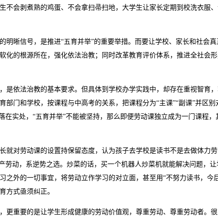
生不会剥煮熟的鸡蛋、不会拿扫帚扫地，大学生让家长定期到校洗衣服、
的明晰信号，是推进“五育并举”的重要举措。而要让学校、家长和社会真
软化的根源所在，强化依法治教；同时改革教育评价体系，推进全社会形
，是依法治教的基本要求。但具体到学校办学实践中，却存在重视智育，
部门和学校，按课程与中高考的关系，把课程分为“主课”“副课”并区别
落在实处，“五育并举”不能被坚持，那么即便劳动课独立成为一门课程，
长就对劳动课的设置持保留态度，认为孩子去学校是读书不是去做体力劳
生产劳动，系逆势之选。炒菜的话，买一个机器人炒菜机就能解决问题，让
习之外的一切事宜，将劳动立作学习的对立面，甚至用“不努力读书，今
教育方式亟须纠正。
，更重要的是让学生形成健康的劳动价值观，尊重劳动、尊重劳动者。很