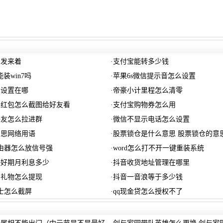
么发来着
·
支付宝能转多少钱
能装win7吗
·
苹果6s微信提示音怎么设置
乐设置在哪
·
帝豪小计里程怎么清零
的红包怎么截图给好友看
·
支付宝购物券怎么用
好友怎么拉进群
·
微信不显示电话怎么设置
意思网络用语
·
股票锁仓是什么意思 股票锁仓的意
由器怎么放信号强
·
word怎么打不开一键重装系统
联好期月利息多少
·
抖音收货地址管理在哪里
的礼物怎么提现
·
抖音一音浪等于多少钱
卫士怎么截屏
·
qq现金贷怎么授权不了