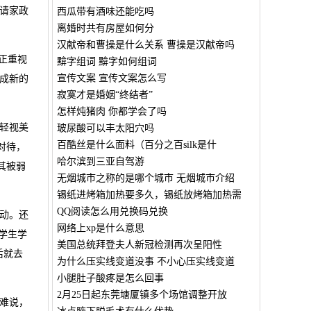
请家政
西瓜带有酒味还能吃吗
离婚时共有房屋如何分
汉献帝和曹操是什么关系 曹操是汉献帝吗
正重视
黭字组词 黭字如何组词
宣传文案 宣传文案怎么写
成新的
寂寞才是婚姻“终结者”
怎样炖猪肉 你都学会了吗
轻视美
玻尿酸可以丰太阳穴吗
百酷丝是什么面料（百分之百silk是什
对待，
哈尔滨到三亚自驾游
其被弱
无烟城市之称的是哪个城市 无烟城市介绍
锡纸进烤箱加热要多久，锡纸放烤箱加热需
QQ阅读怎么用兑换码兑换
动。还
网络上xp是什么意思
学生学
美国总统拜登夫人新冠检测再次呈阳性
后就去
为什么压实线变道没事 不小心压实线变道
小腿肚子酸疼是怎么回事
2月25日起东莞塘厦镇多个场馆调整开放
难说，