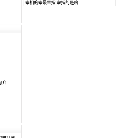
宰相的宰最早指 宰指的是啥
思介