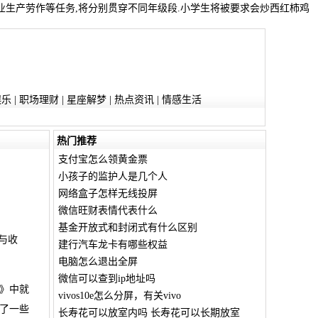
.农业生产劳作等任务,将分别贯穿不同年级段.小学生将被要求会炒西红柿鸡
娱乐
|
职场理财
|
星座解梦
|
热点资讯
|
情感生活
热门推荐
支付宝怎么领黄金票
小孩子的监护人是几个人
网络盒子怎样无线投屏
微信旺财表情代表什么
基金开放式和封闭式有什么区别
与收
建行汽车龙卡有哪些权益
电脑怎么退出全屏
微信可以查到ip地址吗
》中就
vivos10e怎么分屏，有关vivo
了一些
长寿花可以放室内吗 长寿花可以长期放室