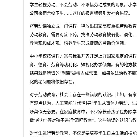
学生轻视劳动、不会劳动、不珍惜劳动成果的现象。小学
公司来宿舍搞卫生……这样的报道频频引发社会热议。
将劳动课独立成一门课程，释放出国家高度重视劳动教育
劳动教育，需要对症下药，找准劳动教育被弱化、淡化、
教育观和成才观，培养学生形成健康的劳动价值观。
中小学校按课程方案与标准开齐开足上好国家规定的课程
育、德育、劳育等功利化、短视化办学倾向。有的地方教育
结果就是所谓的“副课”被挤占成常事。如果依法治教不能
化的老问题将依旧存在。
对于劳动教育，社会上存在一些错误的认识。比如，有家
有观点认为，人工智能时代“引导”学生从事体力劳动、
炒菜似无必要。在家庭教育中，不少家长替孩子包办除学
做‘苦力’”等对孩子进行“恐吓教育”。这些错误的认识与
对学生进行劳动教育，不仅是要培养学生自主生活的技能