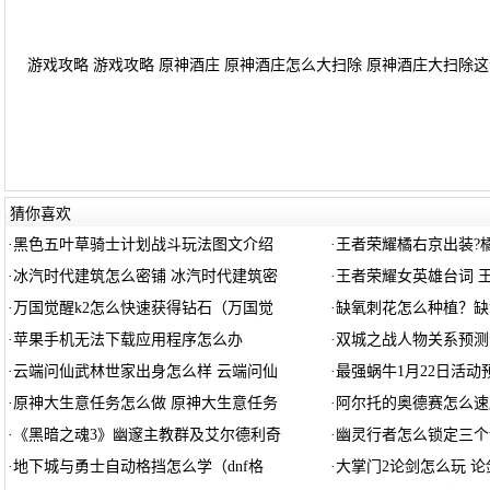
游戏攻略 游戏攻略 原神酒庄 原神酒庄怎么大扫除 原神酒庄大扫除这个
猜你喜欢
·
黑色五叶草骑士计划战斗玩法图文介绍
·
王者荣耀橘右京出装?
·
冰汽时代建筑怎么密铺 冰汽时代建筑密
·
王者荣耀女英雄台词 
·
万国觉醒k2怎么快速获得钻石（万国觉
·
缺氧刺花怎么种植？缺
·
苹果手机无法下载应用程序怎么办
·
双城之战人物关系预测
·
云端问仙武林世家出身怎么样 云端问仙
·
最强蜗牛1月22日活动
·
原神大生意任务怎么做 原神大生意任务
·
阿尔托的奥德赛怎么速
·
《黑暗之魂3》幽邃主教群及艾尔德利奇
·
幽灵行者怎么锁定三个
·
地下城与勇士自动格挡怎么学（dnf格
·
大掌门2论剑怎么玩 