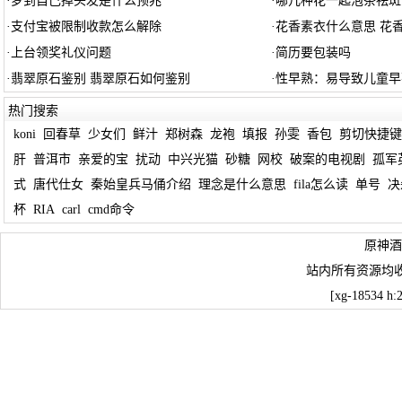
·
梦到自己掉头发是什么预兆
·
哪几种花一起泡茶祛斑
·
支付宝被限制收款怎么解除
·
花香素衣什么意思 花
·
上台领奖礼仪问题
·
简历要包装吗
·
翡翠原石鉴别 翡翠原石如何鉴别
·
性早熟：易导致儿童早
热门搜索
koni
回春草
少女们
鲜汁
郑树森
龙袍
填报
孙雯
香包
剪切快捷键
肝
普洱市
亲爱的宝
扰动
中兴光猫
砂糖
网校
破案的电视剧
孤军
式
唐代仕女
秦始皇兵马俑介绍
理念是什么意思
fila怎么读
单号
决
杯
RIA
carl
cmd命令
原神酒
站内所有资源均
[xg-18534 