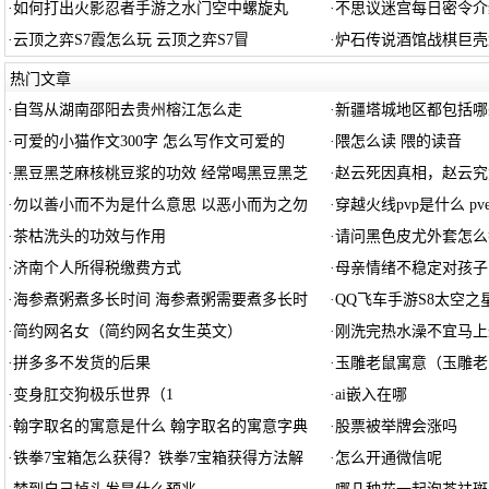
·
如何打出火影忍者手游之水门空中螺旋丸
·
不思议迷宫每日密令介绍 
·
云顶之弈S7霞怎么玩 云顶之弈S7冒
·
炉石传说酒馆战棋巨壳
热门文章
·
自驾从湖南邵阳去贵州榕江怎么走
·
新疆塔城地区都包括哪
·
可爱的小猫作文300字 怎么写作文可爱的
·
隈怎么读 隈的读音
·
黑豆黑芝麻核桃豆浆的功效 经常喝黑豆黑芝
·
赵云死因真相，赵云究
·
勿以善小而不为是什么意思 以恶小而为之勿
·
穿越火线pvp是什么 pv
·
茶枯洗头的功效与作用
·
请问黑色皮尤外套怎么
·
济南个人所得税缴费方式
·
母亲情绪不稳定对孩子
·
海参煮粥煮多长时间 海参煮粥需要煮多长时
·
QQ飞车手游S8太空之
·
简约网名女（简约网名女生英文）
·
刚洗完热水澡不宜马上
·
拼多多不发货的后果
·
玉雕老鼠寓意（玉雕老
·
变身肛交狗极乐世界（1
·
ai嵌入在哪
·
翰字取名的寓意是什么 翰字取名的寓意字典
·
股票被举牌会涨吗
·
铁拳7宝箱怎么获得？铁拳7宝箱获得方法解
·
怎么开通微信呢