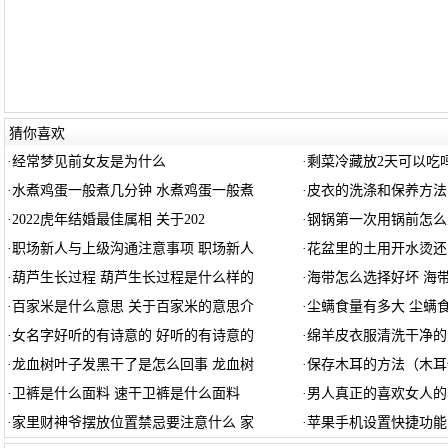
猜你喜欢
·
经常梦见前女友是为什么
·
剩菜冷藏放2天可以吃吗
·
水煮鸡蛋一般煮几分钟 水煮鸡蛋一般煮
·
皮衣的洗涤和保养方法
·
2022虎年结婚最佳属相 关于202
·
钢锅第一次用锅前怎么
·
职场新人与上级沟通注意事项 职场新人
·
花盆里的土用开水烫还
·
葫芦生长过程 葫芦生长过程是什么样的
·
海带怎么选择好坏 海
·
百家米是什么意思 关于百家米的意思介
·
尘螨食量有多大 尘螨
·
女名字好听的有诗意的 好听的有诗意的
·
绵羊皮衣服清洗干净的
·
龙血树叶子发黑干了是怎么回事 龙血树
·
保存木耳的方法（木耳
·
卫裤是什么面料 速干卫裤是什么面料
·
男人真正的喜欢女人的
·
家里财神爷摆放位置禁忌要注意什么 家
·
苹果手机设置快捷功能