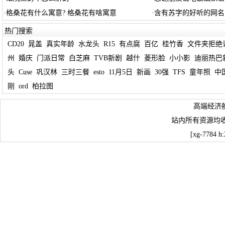
·
格桑花有什么寓意? 格桑花有啥寓意
·
含有苏字的好听的网名
热门搜索
CD20
晁盖
真实年龄
水龙头
R15
有点腐
百亿
桂竹香
文件夹拒绝
州
婚庆
门派日常
白芝麻
TVB新剧
越什
菱形脸
小小影
迪丽热巴
头
Cuse
巩汉林
三时三餐
esto
11月5日
新画
30强
TFS
童年照
中
刚
ord
柏拉图
高端经济
站内所有资源均
[xg-7784 