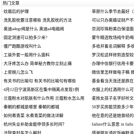
热门文章
·
纹眉后的护理
·
草原什么季节去最好（
·
洗乳胶枕要注意哪些 洗乳胶枕的方法
·
可以只办离婚证财产不
·
奥迪a4egr阀是什么 奥迪a4电磁阀
·
京润珍珠粉美白保湿面
·
固定测速可以拍多少米?
·
蒙牛精选牧场纯牛奶喝
·
僵尸跑酷游戏叫什么
·
多收并畜名词解释 多
·
工装外套一般用什么面料
·
罗汉松这样修剪造型较
·
大牙疼怎么办 简单秘方教你立刻止痛
·
办理中信银行信用卡要
·
上官婉儿怎么飞
·
微信里怎样做电子稿 
·
有关书的比喻句 有关书的比喻句有哪些
·
基金看当天涨还是跌在
·
4月12日宁波高新区在集中隔离点发现1例
·
衣服上的红酒用什么可
·
兰蔻粉水对肌肤有什么作用 兰蔻粉水怎么用
·
麦姓女孩子名字好听文
·
秦朝的都城是哪里 秦朝的都城
·
50岁买房能贷款多少年
·
如何煮青菜 水煮青菜的做法详解
·
他在意的还是她曾经的
·
杭州失业补助金能申领多长时间？
·
failure什么意思 in failu
·
法院查封车怎么解封
·
感谢朋友请吃饭幽默语