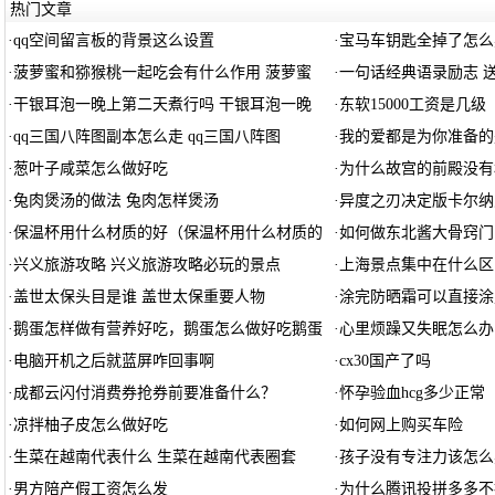
热门文章
·
qq空间留言板的背景这么设置
·
宝马车钥匙全掉了怎么
·
菠萝蜜和猕猴桃一起吃会有什么作用 菠萝蜜
·
一句话经典语录励志 
·
干银耳泡一晚上第二天煮行吗 干银耳泡一晚
·
东软15000工资是几级
·
qq三国八阵图副本怎么走 qq三国八阵图
·
我的爱都是为你准备的
·
葱叶子咸菜怎么做好吃
·
为什么故宫的前殿没有
·
兔肉煲汤的做法 兔肉怎样煲汤
·
异度之刃决定版卡尔纳
·
保温杯用什么材质的好（保温杯用什么材质的
·
如何做东北酱大骨窍门
·
兴义旅游攻略 兴义旅游攻略必玩的景点
·
上海景点集中在什么区
·
盖世太保头目是谁 盖世太保重要人物
·
涂完防晒霜可以直接涂
·
鹅蛋怎样做有营养好吃，鹅蛋怎么做好吃鹅蛋
·
心里烦躁又失眠怎么办
·
电脑开机之后就蓝屏咋回事啊
·
cx30国产了吗
·
成都云闪付消费券抢券前要准备什么？
·
怀孕验血hcg多少正常
·
凉拌柚子皮怎么做好吃
·
如何网上购买车险
·
生菜在越南代表什么 生菜在越南代表圈套
·
孩子没有专注力该怎么
·
男方陪产假工资怎么发
·
为什么腾讯投拼多多不