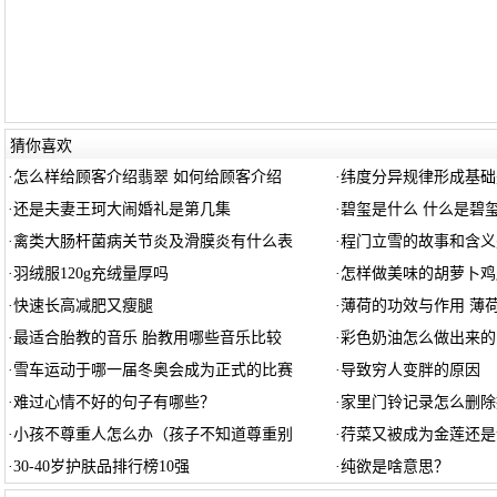
猜你喜欢
·
怎么样给顾客介绍翡翠 如何给顾客介绍
·
纬度分异规律形成基础
·
还是夫妻王珂大闹婚礼是第几集
·
碧玺是什么 什么是碧
·
禽类大肠杆菌病关节炎及滑膜炎有什么表
·
程门立雪的故事和含义
·
羽绒服120g充绒量厚吗
·
怎样做美味的胡萝卜鸡
·
快速长高减肥又瘦腿
·
薄荷的功效与作用 薄
·
最适合胎教的音乐 胎教用哪些音乐比较
·
彩色奶油怎么做出来的
·
雪车运动于哪一届冬奥会成为正式的比赛
·
导致穷人变胖的原因
·
难过心情不好的句子有哪些？
·
家里门铃记录怎么删除
·
小孩不尊重人怎么办（孩子不知道尊重别
·
荇菜又被成为金莲还是
·
30-40岁护肤品排行榜10强
·
纯欲是啥意思？