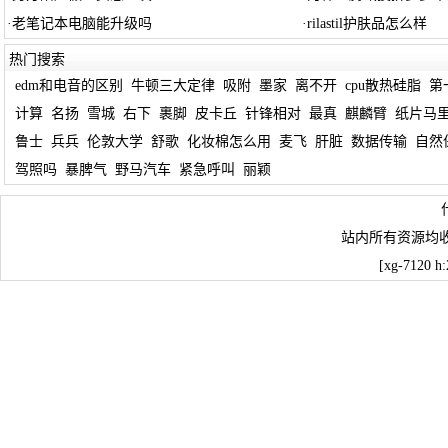
·
老笔记本电脑能升级吗
·
rilastil护肤品怎么样
热门搜索
edm和电音的区别
牛顿三大定律
吸附
墨家
离不开
cpu散热硅脂
第
计算
名扬
雪城
右下
裹脚
皮卡丘
针锋相对
最真
麒麟臂
纸片马
鲁士
兵兵
伦敦大学
舒歌
化妆棉怎么用
麦飞
肝脏
数据传输
自然
驾照吗
暴脾气
野马汽车
紧急呼叫
丽颖
站内所有资源均
[xg-7120 