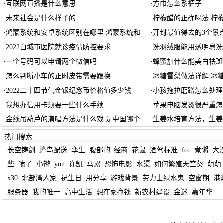
·
互联网直播是什么意思
·
方巾怎么系裤子
·
未来社会是什么样子的
·
柠檬醋的正确喝法 柠
·
鸿蒙系统和安卓系统区别在哪里 鸿蒙系统和
·
开封最值得去的3个景
·
2022白城市医院就诊疫情防控要求
·
洗羽绒服能用透明皂洗
·
一个号码可以申请两个微信吗
·
蜂蜜加什么能美白祛斑
·
怎么判断小车的正时皮带需要跟换
·
冰糖雪梨做法详解 冰
·
2022二十四节气金银纪念币价格值多少钱
·
小孩拖拉磨蹭怎么处理
·
我想办信用卡须要一些什么手续
·
苹果电脑发烫很严重怎
·
金线吊葫芦的演唱方法是什么戏 是中国哪个
·
生姜水培育方法，生姜
热门搜索
长空铸剑
蜂鸟配送
孪生
腹部的
经商
花鼠
酒驾标准
fcc
煮粥
大
些
喷子
小辫
yon
许凯
马累
恐怖电影
水渠
如何繁殖天竺葵
萌萌
x30
北部湾人家
祝生日
用分享
游戏背景
劳力士绿水鬼
空窗期
港
服务器
我的唯一
高中生活
想在家挣钱
新农村建设
金迷
嘉年华