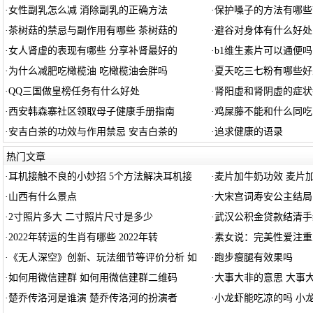
·
女性副乳怎么减 消除副乳的正确方法
·
保护嗓子的方法有哪些
·
茶树菇的禁忌与副作用有哪些 茶树菇的
·
避谷对身体有什么好处
·
女人肾虚的表现有哪些 分享补肾最好的
·
b1维生素片可以通便吗
·
为什么减肥吃橄榄油 吃橄榄油会胖吗
·
夏天吃三七粉有哪些好
·
QQ三国做皇榜任务有什么好处
·
肾阳虚和肾阴虚的症状
·
西安韩森寨社区领取母子健康手册指南
·
鸡屎藤不能和什么同吃
·
安吉白茶的功效与作用禁忌 安吉白茶的
·
追求健康的语录
热门文章
·
耳机接触不良的小妙招 5个方法解决耳机接
·
麦片加牛奶功效 麦片
·
山西有什么景点
·
大宋宫词寿安公主结局
·
2寸照片多大 二寸照片尺寸是多少
·
武汉公积金贷款结清手
·
2022年转运的生肖有哪些 2022年转
·
素女说：完美性爱注重
·
《无人深空》创新、玩法细节等评价分析 如
·
跑步瘦腿有效果吗
·
如何用微信建群 如何用微信建群二维码
·
大事大非的意思 大事
·
楚乔传洛河是谁演 楚乔传洛河的扮演者
·
小龙虾能吃凉的吗 小