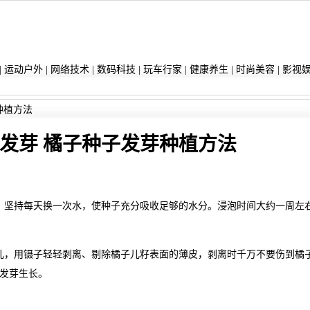
|
运动户外
|
网络技术
|
数码科技
|
玩车行家
|
健康养生
|
时尚美容
|
影视
种植方法
发芽 橘子种子发芽种植方法
，坚持每天换一次水，使种子充分吸收足够的水分。浸泡时间大约一周左
儿，用镊子轻轻剥离、剔除橘子儿籽表面的薄皮，剥离时千万不要伤到橘
发芽生长。