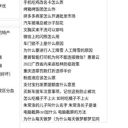
手机吃鸡改名卡怎么弄
字优
烤箱烤饭团怎么作
拼多多商家怎么开通批发市场
汽车玻璃总被沙子刮花
文胸买来不洗可以穿吗
的特产
微信上的闪照怎么用
车门锁不上是什么原因
为什么要进行人工降雪 人工降雪的原因
惠普智能打印机为何不能连接微信？惠普云
裤
2022广西省内来返桂林防疫政策
解
重庆违章罚款打折违停半价
的好坏）
粉底液应该怎么擦
支付宝扫发票提额度什么意思
皮区分血
买新车提车注意事项，记住这些防止被坑
怎么吃橘子不上火 如何吃橘子不上火
朱常洛的儿子叫什么名字 朱常洛长子是谁
电脑截屏ctrl加什么 电脑截屏的方法
为什么每天做梦（为什么每天做梦都梦见同