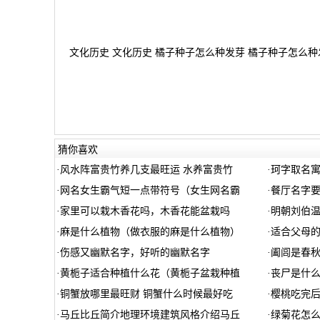
文化历史 文化历史 橘子种子怎么种发芽 橘子种子怎么种发
猜你喜欢
·
风水阵富贵竹养几支最旺运 水养富贵竹
·
珂字取名
·
网名女生霸气短一点带符号（女生网名霸
·
餐厅名字
·
家里可以栽木香花吗，木香花能盆栽吗
·
明朝刘伯温
·
麻是什么植物（做衣服的麻是什么植物）
·
适合父母
·
伤感又幽默名字，好听的幽默名字
·
阖闾是春秋
·
黄栀子适合种植什么花（黄栀子盆栽种植
·
丧尸是什么
·
铜蟹放哪里最旺财 铜蟹什么时候最好吃
·
樱桃吃完后
·
马丘比丘简介地理环境建筑风格介绍马丘
·
绿菊花怎么