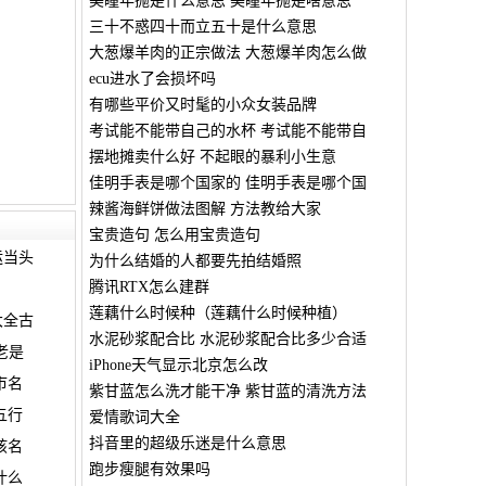
美瞳年抛是什么意思 美瞳年抛是啥意思
三十不惑四十而立五十是什么意思
大葱爆羊肉的正宗做法 大葱爆羊肉怎么做
ecu进水了会损坏吗
有哪些平价又时髦的小众女装品牌
考试能不能带自己的水杯 考试能不能带自
摆地摊卖什么好 不起眼的暴利小生意
佳明手表是哪个国家的 佳明手表是哪个国
辣酱海鲜饼做法图解 方法教给大家
宝贵造句 怎么用宝贵造句
运当头
为什么结婚的人都要先拍结婚照
腾讯RTX怎么建群
莲藕什么时候种（莲藕什么时候种植）
大全古
水泥砂浆配合比 水泥砂浆配合比多少合适
老是
iPhone天气显示北京怎么改
市名
紫甘蓝怎么洗才能干净 紫甘蓝的清洗方法
五行
爱情歌词大全
抖音里的超级乐迷是什么意思
孩名
跑步瘦腿有效果吗
什么