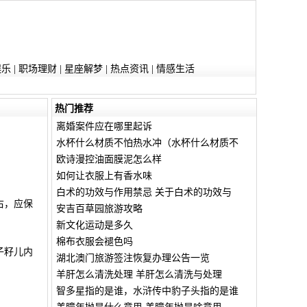
娱乐
|
职场理财
|
星座解梦
|
热点资讯
|
情感生活
热门推荐
离婚案件应在哪里起诉
水杯什么材质不怕热水冲（水杯什么材质不
欧诗漫控油面膜泥怎么样
如何让衣服上有香水味
白术的功效与作用禁忌 关于白术的功效与
右，应保
安吉百草园旅游攻略
新文化运动是多久
棉布衣服会褪色吗
子籽儿内
湖北澳门旅游签注恢复办理公告一览
羊肝怎么清洗处理 羊肝怎么清洗与处理
智多星指的是谁，水浒传中豹子头指的是谁