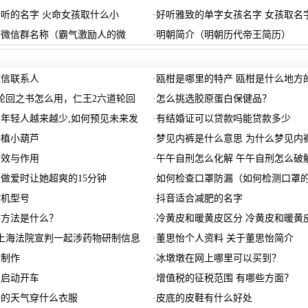
听的名字 火命女孩取什么小
·
好听雅致的单字女孩名字 女孩取名
的微信群名称（霸气激励人的微
·
明朝简介（明朝历代帝王简历）
微信联系人
·
瓯柑是哪里的特产 瓯柑是什么地方
轮回之书怎么用，仁王2六道轮回
·
怎么挑选胶原蛋白保健品？
年轻人越来越少,如何预见未来发
·
有结婚证可以贷款吗能贷款多少
种植小葫芦
·
梦见内裤是什么意思 为什么梦见内
功效与作用
·
午午自刑怎么化解 午午自刑怎么破
做爱时让她超爽的15分钟
·
如何检查口罩防漏（如何检测口罩
动机型号
·
抖音适合减肥的名字
作方法是什么？
·
冷黄皮和暖黄皮区分 冷黄皮和暖黄
上海法院宣判一起涉药物研制信息
·
董思怡个人资料 关于董思怡简介
么制作
·
冰墩墩在网上哪里可以买到？
么启动开车
·
增值税的征税范围 有哪些方面？
份的天气穿什么衣服
·
皮底的皮鞋有什么好处