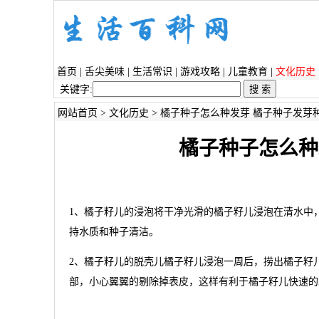
首页
|
舌尖美味
|
生活常识
|
游戏攻略
|
儿童教育
|
文化历史
关键字:
网站首页
>
文化历史
> 橘子种子怎么种发芽 橘子种子发芽
橘子种子怎么种
1、橘子籽儿的浸泡将干净光滑的橘子籽儿浸泡在清水中
持水质和种子清洁。
2、橘子籽儿的脱壳儿橘子籽儿浸泡一周后，捞出橘子籽
部，小心翼翼的剔除掉表皮，这样有利于橘子籽儿快速的