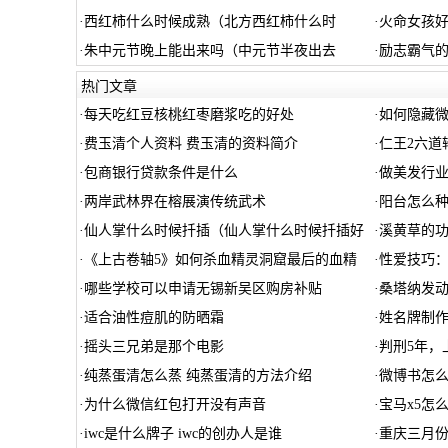
·
西红柿什么时候成熟（北方西红柿什么时
·
火命女孩好
·
朱中元节晚上能出来吗（中元节半夜出去
·
励志霸气
热门文章
·
每天吃红豆核桃红枣磨浆吃的好处
·
如何隐藏
·
费玉清个人资料 费玉清的资料简介
·
仁王2六道
·
包商银行贷款条件是什么
·
做美发行业
·
两岸武林界在榕展演传统武术
·
阳台怎么
·
仙人掌什么时候扦插（仙人掌什么时候扦插好
·
溪黄草的
·
《上古卷轴5》如何杀血精灵洞窟最后的血精
·
性爱技巧：
·
哪些学校可以申请无锡新吴区购房补贴
·
桑塔纳发
·
适合油性痘肌的防晒霜
·
姓名牌制
·
摇头三兄弟是那个电影
·
判刑5年，
·
纯蒸蛋清怎么蒸 纯蒸蛋清的方法介绍
·
微博书怎
·
为什么微信红包打开没有声音
·
宝马x5怎
·
iwc是什么牌子 iwc的创办人是谁
·
重庆三月