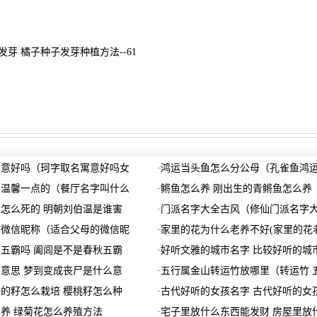
芽 橘子种子发芽种植方法--61
寓意好吗（珂字取名寓意好吗女
·
鸿运当头鱼怎么分公母（孔雀鱼鸿
要温馨一点的（餐厅名字叫什么
·
鳉鱼怎么养 刚出生的青鳉鱼怎么养
怎么死的 明朝刘伯温是谁害
·
门派名字大全古风（修仙门派名字
的微信昵称（适合父母的微信昵
·
家里的花为什么老养不好(家里的花
五霸吗 阖闾是不是春秋五霸
·
好听文雅的城市名字 比较好听的城
意思 梦到变成丧尸是什么意
·
五行属金山转运竹放哪里（转运竹 
的籽怎么栽培 樱桃籽怎么种
·
古代好听的女孩名字 古代好听的女
养 绿菊花怎么养殖方法
·
宅子里放什么东西能发财 房屋里放