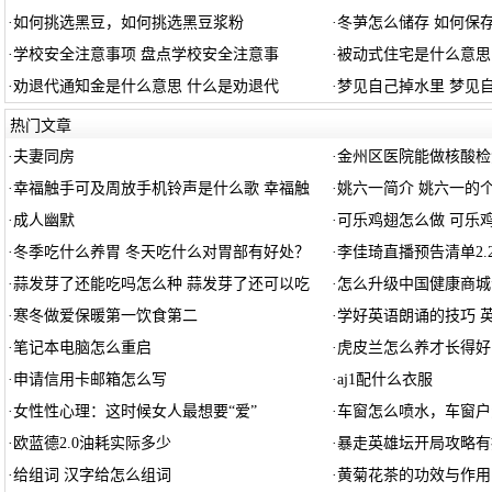
·
如何挑选黑豆，如何挑选黑豆浆粉
·
冬芛怎么储存 如何保
·
学校安全注意事项 盘点学校安全注意事
·
被动式住宅是什么意思
·
劝退代通知金是什么意思 什么是劝退代
·
梦见自己掉水里 梦见
热门文章
·
夫妻同房
·
金州区医院能做核酸检
·
幸福触手可及周放手机铃声是什么歌 幸福触
·
姚六一简介 姚六一的
·
成人幽默
·
可乐鸡翅怎么做 可乐
·
冬季吃什么养胃 冬天吃什么对胃部有好处？
·
李佳琦直播预告清单2.2
·
蒜发芽了还能吃吗怎么种 蒜发芽了还可以吃
·
怎么升级中国健康商城
·
寒冬做爱保暖第一饮食第二
·
学好英语朗诵的技巧 
·
笔记本电脑怎么重启
·
虎皮兰怎么养才长得好
·
申请信用卡邮箱怎么写
·
aj1配什么衣服
·
女性性心理：这时候女人最想要“爱”
·
车窗怎么喷水，车窗户
·
欧蓝德2.0油耗实际多少
·
暴走英雄坛开局攻略有
·
给组词 汉字给怎么组词
·
黄菊花茶的功效与作用