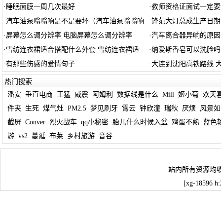
·
睡眠面膜一周几次最好
·
教师资格证面试一定要
·
汽车油泵嗡嗡响是不是要坏（汽车油泵嗡嗡响
·
锋范大灯总成生产日期
·
屏幕怎么调分辨率 电脑屏幕怎么调分辨率
·
汽车离合器异响的原因
·
雪纺连衣裙适合搭配什么外套 雪纺连衣裙适
·
纳爱斯香皂可以洗脸吗
·
有那些伤感的爱情句子
·
大连到沈阳高铁路线 
热门搜索
潘安
垂直电商
王猛
威震
阿姆利
数据线是什么
Mill
姬小菊
欢天
件夹
生死
煤气灶
PM2.5
梦见刷牙
霄云
钟欣潼
瑞秋
厌烦
风景如
截屏
Conver
烈火战车
qq小秘密
胎儿什么时候入盆
鸡蛋不熟
蓝色
游
vs2
蔓延
布莱
乡村旅游
音谷
站内所有资源均
[xg-18596 