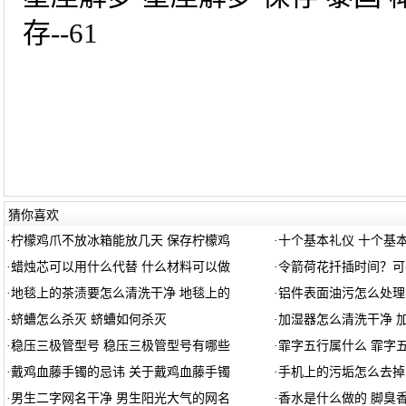
存--61
猜你喜欢
·
柠檬鸡爪不放冰箱能放几天 保存柠檬鸡
·
十个基本礼仪 十个基
·
蜡烛芯可以用什么代替 什么材料可以做
·
令箭荷花扦插时间？可
·
地毯上的茶渍要怎么清洗干净 地毯上的
·
铝件表面油污怎么处理
·
蛴螬怎么杀灭 蛴螬如何杀灭
·
加湿器怎么清洗干净 
·
稳压三极管型号 稳压三极管型号有哪些
·
霏字五行属什么 霏字
·
戴鸡血藤手镯的忌讳 关于戴鸡血藤手镯
·
手机上的污垢怎么去掉
·
男生二字网名干净 男生阳光大气的网名
·
香水是什么做的 脚臭