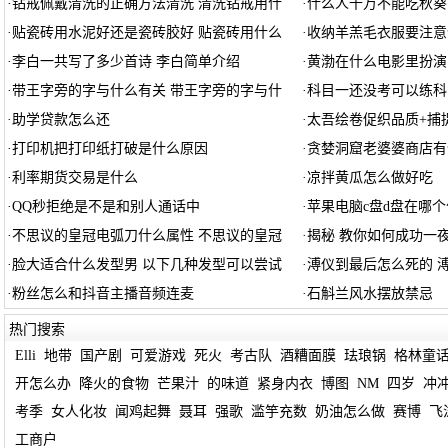
·
钻戒佩戴清洗的正确方法清洗 清洗钻戒用什
·
什么人千万不能吃秋葵
·
贴瓷砖用水泥好还是瓷砖胶好 贴瓷砖用什么
·
收纳羊羔毛衣服要注意
·
李白一共写了多少首诗 李白简单介绍
·
黄渤在什么电影里扮演
·
带王字旁的字与什么有关 带王字旁的字与什
·
科目一还没考可以练科
·
助学贷款怎么还
·
太吾绘卷促织品质+捕
·
打印机把打印纸打破是什么原因
·
贪婪洞窟老婆婆商店有
·
利率期货交易是什么
·
凉拌黄瓜怎么做好吃
·
QQ秒拒绝是不是和别人通话中
·
苹果电脑c盘d盘在哪个
·
不思议的皇冠电弧刀什么属性 不思议的皇冠
·
揭秘 教你如何成功一
·
脸大适合什么发型男 以下几种发型可以尝试
·
溥仪到最后怎么死的 
·
粉丝怎么和抖音主播音频连麦
·
石斛兰风水摆放禁忌
热门搜索
Elli
地带
国产剧
可爱游戏
死火
考古队
酒糟面膜
珐琅锅
格林童
开怎么办
降火的食物
芒果汁
的味道
紧身内衣
博图
NM
四岁
冲
考季
女人化妆
闻鸡起舞
聂耳
强歌
滥竽充数
奶油怎么做
赛博
飞
工商户