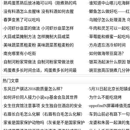
·
熟鸡蛋蒸熟后放冰箱可以吗（刚煮熟的鸡
·
谁知道中山哪儿吃海鲜
·
没有料酒怎么去腥味 没有料酒如何去腥
·
鲫鱼怎么做好吃——红
·
春笋变黑了可以吃吗
·
乌贼仔怎么处理清洗 
·
小河虾炒韭菜的做法 小河虾炒韭菜怎样
·
牛肉和灵芝可以一起吃
·
大蒜咸菜腌制方法 怎样腌制大蒜咸菜
·
草莓能和蜂蜜一起吃吗
·
美味蔬菜蒸粗麦粉 美味蔬菜蒸粗麦粉的
·
方舟遗忘汤冷却时间
·
南充哪里有小吃街
·
如何做海带豆腐汤？
·
自制河粉家常做法 自制河粉家常做法很
·
银耳汤起沫什么原因 
·
鸡蛋煮多长时间合适，鸡蛋煮多长时间最
·
豌豆放高压锅煮几分钟
热门文章
·
东风日产骐达2016款质量怎么样？
·
5月31日起北京长阳
·
如何评价同人接力小说scp基金会及其世界
·
为什么不能吃烧烤
·
女生住宾馆注意事项 女生独自住酒店的安全
·
oppofindN屏幕峰值亮度
·
右眉长白毛怎么化解（右眉有白毛怎么化解）
·
车到山前必有路下一句
·
家雀是国家保护动物吗（灰雀是不是国家保护
·
龙婆和朱茵一起演的鬼