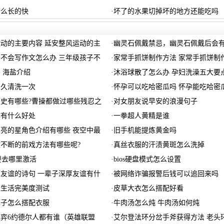
什么长的快
·
坏了的水果切掉坏的地方还能吃吗
动的主要内容 延安整风运动的主
·
幽灵石佩戴禁忌，幽灵石佩戴后会
不会写作文怎么办 三年级孩子不
·
家常手抓饼制作方法 家常手抓饼制
 海盐介绍
·
沐浴球散了怎么办 孕妇洗澡五大要
多久清洗一次
·
怀孕可以吃哈密瓜吗 怀孕能吃哈密
史有哪些?曹操都做过哪些残忍之
·
对女朋友说早安的浪漫句子
体有什么好处
·
一拳超人黄精是谁
亮的星角色介绍有哪些 夜空中最
·
旧手机能提炼黄金吗
不断的前戏方法有哪些呢?
·
真丝衣服的汗渍黄斑怎么洗掉
后要去哪里激活
·
bios硬盘模式怎么设置
友谊的诗句 一辈子深厚友谊有什
·
被网络诈骗报警后钱可以追回来吗
性生活完美度测试
·
皮草大衣怎么搭配好看
裤子怎么搭配衣服
·
牛肉汤怎么炖 牛肉汤如何炖
之弈6约德尔人都有谁（英雄联盟
·
艾尔登法环分岔手斧获得方法 老头