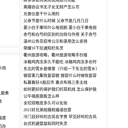
拼多多如何关闭先用后付功能
离婚协议书无子女无财产怎么写
光普仪是干什么用的
父亲节是什么时候 父亲节是几月几日
夏小白于果叫什么电视剧 夏小白于果电视
赤芍和白芍的区别的功效与作用 关于赤芍
温州公务员招考公示和录用怎么安排
荣耀10下拉通知栏失灵
衢州旅游攻略，衢州旅游攻略手抄报
冰箱鸡肉冻多久不能吃 冰箱鸡肉冻多长时
牛肉
东北的雪乡是哪里（介绍一下东北的雪乡）
银容第几集恢复容貌 银容什么时候恢复容
私募看好A股后市 重点布局三条主线
如何更好的保护我们的耳机线 怎么保护我
久能煮
公牛插座面板怎么样
法
全切双眼皮多久可以化妆
2021好兄弟结婚祝福语创意
冷门且好听的古风名字男 罕见好听的古风
温度
台式机键盘鼠标同时失灵
的办