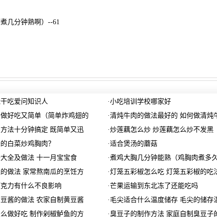
煮几分钟熟啊）--61
能干吃爱问知识人
·
小吃培训学校哪家好
么做好吃又简单（简单炸鸡翅的
·
清炖牛肉的做法最好的 如何做清炖
方法十分钟搞定 既简单又迅
·
炒莲藕怎么炒 炒莲藕怎么炒不发黑
味的白菜炒鸡胸肉？
·
适合煲汤的蘑菇
谱大全及做法 十一月宝宝食
·
煮鸡大胸几分钟能熟（鸡胸肉煮多
的做法 家常熬南瓜的烹饪方
·
灯笼五彩椒怎么吃 灯笼五彩椒的吃
巧克力有什么不良影响
·
芒果运输到东北冻了还能吃吗
豆酱的做法 农家自制黄豆酱
·
毛尖适合什么温度储存 毛尖的储存
么做好吃 制作剁椒鲈鱼的方
·
臭豆子的制作方法 家庭自制臭豆子