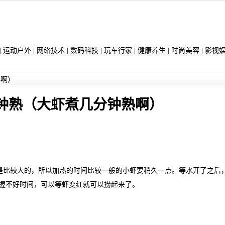
|
运动户外
|
网络技术
|
数码科技
|
玩车行家
|
健康养生
|
时尚美容
|
影视
熟啊）
钟熟（大虾煮几分钟熟啊）
是比较大的，所以加热的时间比较一般的小虾要稍久一点。等水开了之后
把握不好时间，可以等虾变红就可以捞起来了。