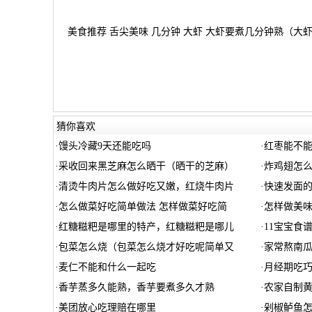
美食推荐 舌尖美味 几分钟 大虾 大虾要煮几分钟熟（大虾
猜你喜欢
·
馒头冷藏9天还能吃吗
·
红枣能不
·
采收回来黑芝麻怎么晒干（晒干的芝麻）
·
炸鸡翅怎
·
清烫牛肉片怎么做好吃又嫩，红烧牛肉片
·
快速发面的
·
怎么做菜好吃简单做法 怎样做菜好吃简
·
怎样做美
·
红糖糍粑是哪里的特产，红糖糍粑是哪儿
·
11宝宝食
·
包菜怎么烧（包菜怎么烧才好吃呢简单又
·
家常熬南瓜
·
麦仁不能和什么一起吃
·
月经期吃
·
香芋蒸多久能熟，香芋要煮多久才熟
·
农家自制黄
·
美团放心吃理赔在哪里
·
剁椒鲈鱼怎