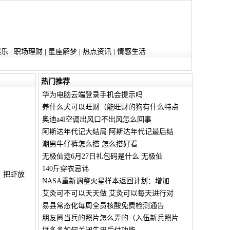
娱乐
|
职场理财
|
星座解梦
|
热点资讯
|
情感生活
热门推荐
华为电脑云端登录手机会提示吗
养什么犬可以旺财（能旺财的狗有什么特点
奥迪a4l空调出风口不出风怎么回事
阿斯达年代记大结局 阿斯达年代记最后结
潮男牛仔裤怎么搭 怎么搭好看
无极仙途6月27日礼包码是什么 无极仙
140斤穿衣忌讳
，把虾放
NASA重新调整火星样本返回计划：增加
艾灸可不可以天天做 艾灸可以每天进行对
易县常态化每周全员核酸免费检测通告
朋友圈当兵的照片怎么弄的（入伍新兵照片