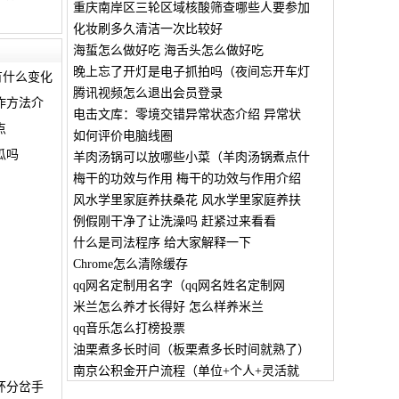
重庆南岸区三轮区域核酸筛查哪些人要参加
化妆刷多久清洁一次比较好
海蜇怎么做好吃 海舌头怎么做好吃
晚上忘了开灯是电子抓拍吗（夜间忘开车灯
有什么变化
腾讯视频怎么退出会员登录
作方法介
电击文库：零境交错异常状态介绍 异常状
点
如何评价电脑线圈
瓜吗
羊肉汤锅可以放哪些小菜（羊肉汤锅煮点什
梅干的功效与作用 梅干的功效与作用介绍
风水学里家庭养扶桑花 风水学里家庭养扶
例假刚干净了让洗澡吗 赶紧过来看看
什么是司法程序 给大家解释一下
Chrome怎么清除缓存
qq网名定制用名字（qq网名姓名定制网
米兰怎么养才长得好 怎么样养米兰
qq音乐怎么打榜投票
油栗煮多长时间（板栗煮多长时间就熟了）
南京公积金开户流程（单位+个人+灵活就
环分岔手