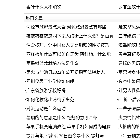
·
香叶什么人不能吃
·
罗非鱼吃
热门文章
·
河源市旅游景点大全 河源旅游景点有哪些
·
延安整风运
·
夜夜夜夜夜这四下无人的街上什么歌？是由蒋
·
三年级孩子
·
性爱技巧：让中国女人无比销魂的性爱技巧
·
海盐能吃吗
·
西红柿加什么可以美白牙齿 西红柿加什么能
·
黄金耳钉
·
苹果树盆栽栽培方法是什么
·
曹操的黑历
·
吴忠市盐池县2022年公开招聘司法辅助人
·
苹果对身
·
四川仪表工业学校如何呢
·
夜空中最闪
·
广东省旅游学校好吗
·
让男人性欲
·
如何化妆化出清纯学生范
·
etc拆下
·
对流运动是什么运动
·
一辈子深厚
·
翱翔的的意思是什么 翱翔的意思介绍
·
夫妻情侣
·
苹果手机变电脑教程 苹果手机如何成为电脑
·
大裤脚的
·
提灯与地下城9月30日密令是什么 提灯与
·
LOL云顶