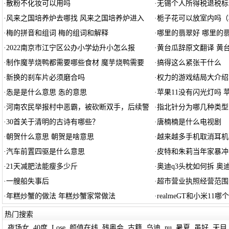
·
散粉不化妆可以用吗
·
无锡个人所得税退税标
·
风来之国培养炉去哪找 风来之国培养炉进入
·
栀子花可以放室内吗（
·
梅的拼音和组词 梅的组词和解释
·
哪里的翡翠好 哪里的
·
2022南京市江宁区公办小学幼升小怎么报
·
黄台瓜辞原文翻译 黄
·
制作魔芋烧鸭都需要哪些食材 魔芋烧鸭需要
·
搞得这么紧张干什么
·
新换的刹车片必须磨合吗
·
权力的游戏结局大介绍
·
怣是是什么意思 怣的意思
·
苹果11没有闪光灯吗 
·
河南农民举报村中恶霸，被砍断双手，后续警
·
指北针分为哪几种类型
·
30首关于清明的古诗有哪些？
·
唐楠楠是什么电视剧
·
朝贺什么意思 朝贺是啥意思
·
越来越多手机取消耳机
·
汽车前置四驱是什么意思
·
皮特和朱莉当年家暴冲
·
21天减肥法能瘦多少斤
·
奥迪q3头枕如何拆 奥
·
一艘船失事后
·
超市营业执照经营范围
·
年糕炒蟹的做法 年糕炒蟹家常做法
·
realmeGT和小米11
热门搜索
夜场女
40度
Lose
颜值在线
残奥会
古籍
乌迪
nu
暑夏
虽好
天目