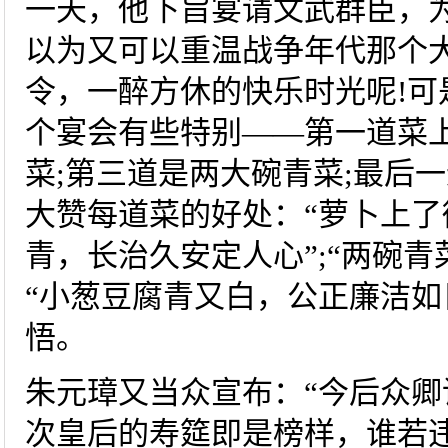
一天，他下旨宴请文武群臣，
以为又可以重温战争年代那个
令，一醉方休的快乐时光呢!可
个宴会有些特别——第一道菜上
菜;第三道是两大碗青菜;最后
大赞每道菜的好处：“萝卜上了
青，长治久安定人心”;“两碗青
“小葱豆腐青又白，公正廉洁如
悟。
朱元璋又当众宣布：“今后众卿
次皇后的寿筵即是榜样，谁若违