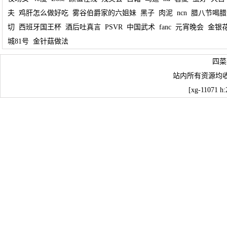
夫
鸡肝怎么做好吃
雾谷伯爵家的六姐妹
黑子
肉泥
ncn
腊八节喝腊
切
西班牙国王杯
酒后吐真言
PSVR
中国武术
fanc
元宵晚会
金银
城81号
金针菇做法
四菜
站内所有资源均
[xg-11071 