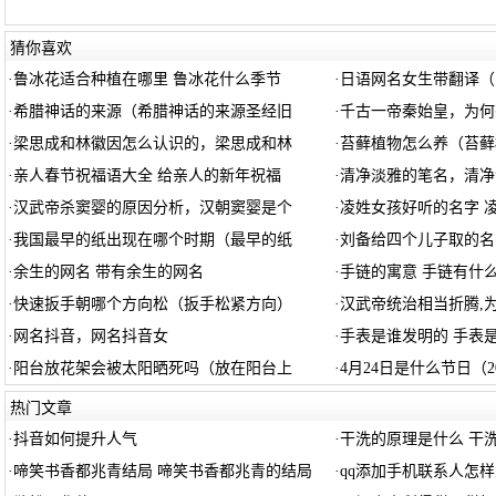
猜你喜欢
·
鲁冰花适合种植在哪里 鲁冰花什么季节
·
日语网名女生带翻译（
·
希腊神话的来源（希腊神话的来源圣经旧
·
千古一帝秦始皇，为何
·
梁思成和林徽因怎么认识的，梁思成和林
·
苔藓植物怎么养（苔藓
·
亲人春节祝福语大全 给亲人的新年祝福
·
清净淡雅的笔名，清净
·
汉武帝杀窦婴的原因分析，汉朝窦婴是个
·
凌姓女孩好听的名字 
·
我国最早的纸出现在哪个时期（最早的纸
·
刘备给四个儿子取的名
·
余生的网名 带有余生的网名
·
手链的寓意 手链有什
·
快速扳手朝哪个方向松（扳手松紧方向）
·
汉武帝统治相当折腾,
·
网名抖音，网名抖音女
·
手表是谁发明的 手表
·
阳台放花架会被太阳晒死吗（放在阳台上
·
4月24日是什么节日（2
热门文章
·
抖音如何提升人气
·
干洗的原理是什么 干
·
啼笑书香都兆青结局 啼笑书香都兆青的结局
·
qq添加手机联系人怎样