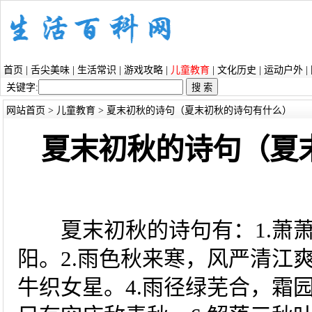
首页
|
舌尖美味
|
生活常识
|
游戏攻略
|
儿童教育
|
文化历史
|
运动户外
|
关键字:
网站首页
>
儿童教育
> 夏末初秋的诗句（夏末初秋的诗句有什么）
夏末初秋的诗句（夏
夏末初秋的诗句有：1.萧萧
阳。2.雨色秋来寒，风严清江
牛织女星。4.雨径绿芜合，霜