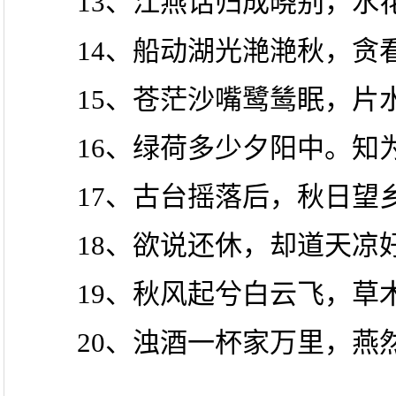
13、江燕话归成晓别，水
14、船动湖光滟滟秋，贪
15、苍茫沙嘴鹭鸶眠，片
16、绿荷多少夕阳中。知为
17、古台摇落后，秋日望
18、欲说还休，却道天凉
19、秋风起兮白云飞，草
20、浊酒一杯家万里，燕