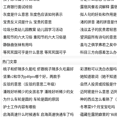
·
工商银行面试经验
·
露宿风餐名词解释 露
·
灰度是什么意思 灰度色应该如何表示
·
拟人句的好处和作用是
·
宝贵反义词是什么 宝贵的意思
·
渚的拼音 渚的拼音是
·
垃圾分类幼儿园教案 幼儿园学习活动
·
浅议孟子的民贵君轻思
·
重阳节的六大习俗 重阳节的六大习俗是
·
望洞庭所有诗句的意思
·
静脉曲张袜有用吗
·
虽与之俱学弗若之矣中
·
等死死国可乎是什么意思 等死死国可乎
·
科目三方向感差怎么办
热门文章
·
桃子和虾隔多久能吃 虾跟桃子隔多久吃最好
·
彩漂粉可以洗白衣服吗
·
坚果r2和华为p40pro哪个好，两款手
·
她知道歌词（她不知道
·
反驳的意思（反驳的意思二年级）
·
自然人投资或控股是什
·
潘姓好听稀少的女孩名字 潘姓好听稀少的女
·
迈阿密是什么意思 迈
·
为什么车轮是圆的 车轮是圆的原因
·
种的西瓜怎么看熟了（
·
护士工作内容有哪些
·
冬寒菜9个月宝宝吃吗
·
启海高速什么时候通车 启海高速快通车了吗
·
蕴藏在露阴癖里的“纠纷