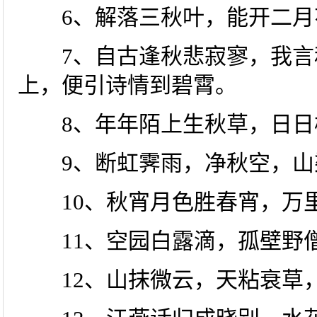
6、解落三秋叶，能开二月
7、自古逢秋悲寂寥，我言
上，便引诗情到碧霄。
8、年年陌上生秋草，日日
9、断虹霁雨，净秋空，山
10、秋宵月色胜春宵，万
11、空园白露滴，孤壁野
12、山抹微云，天粘衰草