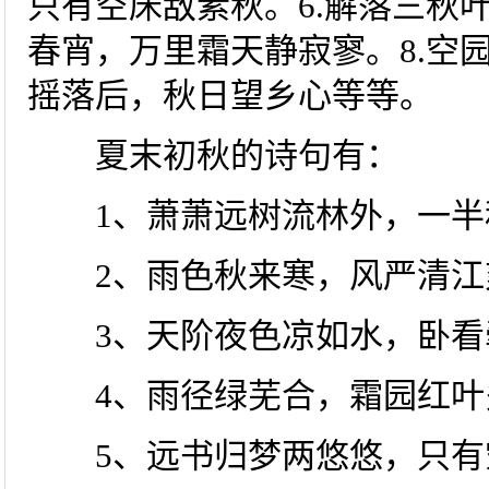
只有空床敌素秋。6.解落三秋
春宵，万里霜天静寂寥。8.空
摇落后，秋日望乡心等等。
夏末初秋的诗句有：
1、萧萧远树流林外，一半
2、雨色秋来寒，风严清江
3、天阶夜色凉如水，卧看
4、雨径绿芜合，霜园红叶
5、远书归梦两悠悠，只有