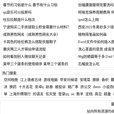
·
春节的习俗是什么 春节有什么习俗
·
创福康面膜用完要洗吗
·
qq音乐可以投屏吗
·
柯珞克保养周期费用 
·
杜拉拉鞋是什么档次
·
ipod怎么上网
·
宁波购买二手房提取公积金需要什么材料？
·
西安2022冬奥钞多少
·
成熟男性网名（成熟男性网名大全）
·
植物简笔画如何画
·
卡其色的哈伦裤怎么搭配衣服鞋子
·
Excel文件中如何插入
·
重庆两江人才驿站申请流程
·
洗心革面的意思 成语
·
如何看到别人微信聊天记录
·
90g防晒霜等于多少ml 
·
美甲三个搓条的使用顺序 美甲三个搓条的
·
石榴皮怎么吃
热门搜索
空间相册
江上渔者古诗
游戏电脑
早安问候语
宝塔菜
猥亵
香织
决
换药
十大名花
安卓q
赵泰
被投诉
姚广孝
挤公交
deess
小说改
单
上海外牌限行
的语言
任天堂
登录qq
oe
数羊
定档
高见
超量
站内所有资源均