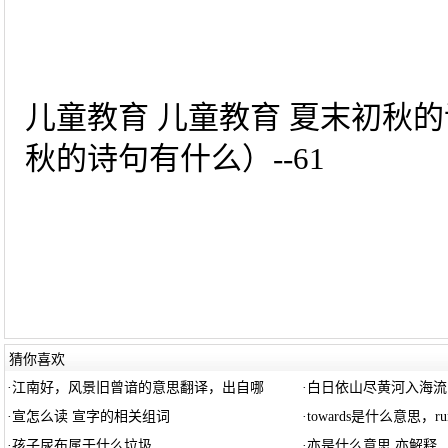
儿童教育 儿童教育 夏末初秋
秋的诗句有什么）--61
猜你喜欢
·
江南好，风景旧曾谙的意思翻译，出自哪
·
白日依山尽黄河入海流
·
宣怎么读 宣字的相关组词
·
towards是什么意思，run
·
孩子尿布属于什么垃圾
·
亦是什么意思 亦解释