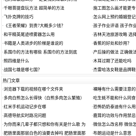
·
千眼菩提盘玩方法 超简单的方法
·
施工图怎么画才能更专
·
飞扑克牌的技巧
·
怎么网上预约婚姻登记
·
《王者荣耀》到贵7大概多少钱？
·
孩子作业评语 孩子作
·
和平精英尾迹喷雾器怎么用
·
吉林天池旅游攻略 选
·
书籍是人类进步的阶梯是谁说的
·
香蕉的好处和妙用？
·
系围巾的方法有哪些 系围巾的方法到底
·
产后操的做法 正确做
·
照四维是什么
·
木耳过期了还能吃吗
·
战国七雄是哪七国？
·
杰雷哈洛女鞋是品牌鞋
热门文章
·
浏览器下载的视频在哪个文件夹
·
裸睡有什么需要注意的
·
多肉白熊怎么长得快（白熊多肉怎么繁殖）
·
吃生蚝不能和什么同食
·
红米手机运动记步在哪
·
恐怖奶奶泰迪有什么用
·
高德导航实时路况问题
·
鹿茸的功效与作用禁忌
·
为你而来几辈子都只想和你有关是什么歌 为
·
微信怎么改名称 微信
·
肥肠里面那层白色的油要去掉吗 肥肠里面那
·
布朗运动是什么意思