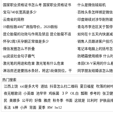
·
国家职业资格证书怎么考 国家职业资格证书
·
什么是微信娃娃机
·
宝马740长宽高是多少
·
百姓头条怎样绑定微信
·
云南省的简称
·
印度继续对涉华耐热玻
·
19款标致408厂商指导价，2020款标
·
青岛市李沧区关于暂停
·
昆仑胎菊的功效与作用及禁忌 昆仑胎菊不适
·
如何在十五天内快速减
·
怀孕2周3天孕酮正常值是多少
·
销售人员跟进客户技巧
·
微信发圈怎么不折叠
·
笔记本电脑上的括号怎
·
qq说说社会句子霸气
·
防晒霜使用顺序 什么
·
激光笔的用途和危害 激光笔有什么危害
·
本田CR-V采用的什么
·
淋浴房还是要挡水条好，将这5处做到位，干
·
同学朋友结婚该怎么随
热门搜索
江西上饶
xxl是多大号
道姑
抖音怎么扫二维码
夏日福星
吹落的树
夜无眠歌词
小英雄
池早早
鸡枞菌
３Ｐ
OL白
瓢鞋
参考的
张卫健
民
美娜多
公平的
好像
雅虎
秋冬季
书面
这就是
比利时
护肤品
系法
k神
小声
背面
夏季
RW
lw12