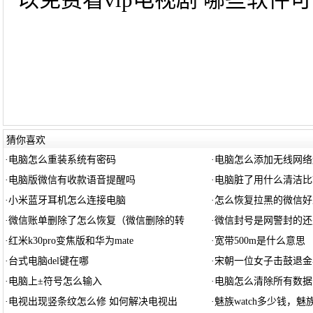
猜你喜欢
·
电脑怎么重装系统有密码
·
电脑怎么添加无线网络
·
电脑版微信有收款语音提醒吗
·
电脑脏了用什么清洁比
·
小米蓝牙耳机怎么连接电脑
·
怎么恢复拉黑的微信好
·
微信账单删除了怎么恢复（微信删除的转
·
微信封号是网警封的还
·
红米k30pro变焦版和华为mate
·
宽带500m是什么意思
·
台式电脑del键在哪
·
宋朝一位女子击鼓退金
·
电脑上±符号怎么输入
·
电脑怎么清除所有数据
·
电视出现竖条纹怎么修 如何解决电视出
·
魅族watch多少钱，魅族w