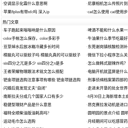
·
空调显示化霜什么意思啊
·
尼康相机怎么传照片到
·
苹果8plus有带nfc吗 深入ip
·
cad怎么使用 cad使用
热门文章
·
车子跑起来嗡嗡响是什么原因
·
啤酒不能和什么水果一
·
color手帐怎么保存，color多彩手
·
牛油果什么季节吃最好
·
豆芽焯水后放冰箱冷藏多长时间
·
东莞谢岗镇核酸检测补
·
樟脑丸可以驱蚊子吗 樟脑丸真的可以驱蚊子
·
微信下拉小程序怎么关
·
sin四分之兀是多少 sin四分之π是多
·
怎么做韩式甜辣炸鸡？
·
王者荣耀物理跟法术铭文怎么搭配
·
电脑开机就蓝屏是什么
·
钯金项链选购注意事项有哪些 钯金项链选购
·
刑事侦缉档案第四部的
·
闪婚后竟发现丈夫“自闭”
·
走进未开垦的处女世界
·
南斯拉夫分成几个国家人口有多少
·
8月30日上海新增本土
·
稳健型理财产品是什么意思
·
昂克赛拉发动机是进口
·
福特全顺柴油版油耗高吗?
·
圆明园的景点介绍 圆
·
运动毛巾怎么选购
·
月经期间可以吃感冒药