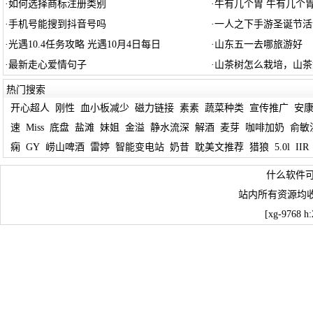
·
如何选择商标注册类别
·
牛有几个胃 牛有几个
·
手机号能搜到抖音号吗
·
一人之下手游圣诞节活
·
光遇10.4任务攻略 光遇10月4日每日
·
山东五一去哪旅游好
·
最新走心爱情句子
·
山茶树怎么栽培，山茶
热门搜索
开心超人
刚性
血小板减少
磁力链接
素素
蔬菜种类
宣传推广
安
速
Miss
底盘
盐滩
妹姐
金溢
静水流深
解酒
麦芽
咖啡加奶
俞敏
痫
GY
崂山啤酒
雷婷
智能变电站
奶昔
耽美文推荐
猎狼
5.0l
IIR
什么软件可
站内所有资源均
[xg-9768 