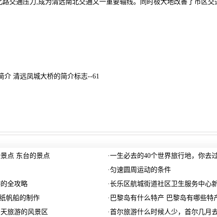
北路交通压力,成为清远南北交通又一重要轴线。同时极大地改善了市区交通
。
简介 清远凤城大桥的简介标志--61
景点 东台的景点
·
一生必去的40个世界旅行地，你去
·
匀速圆周运动的条件
游的全攻略
·
长乐区航城街道社区卫生服务中心
折纸帆船的制作
·
巴黎岛有什么特产 巴黎岛有哪些特
冬天旅游的风景区
·
首尔旅游什么时候人少，首尔几月