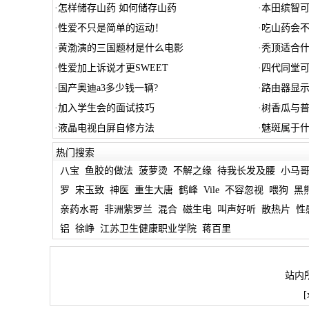
·
怎样储存山药 如何储存山药
·
本田缤智可
·
性爱不只是简单的运动！
·
吃山药会不
·
黄渤演的三国题材是什么电影
·
秃顶适合
·
性爱加上诉说才更SWEET
·
四代同堂可
·
国产奥迪a3多少钱一辆?
·
路由器显
·
加入学生会的面试技巧
·
树香瓜与普
·
液晶电视白屏自修方法
·
魅斑属于
热门搜索
八宝
鱼胶的做法
菠萝烫
不解之缘
待我长发及腰
小马
罗
宋玉致
神医
重生大唐
鹤峰
Vile
不容忽视
喂狗
黑
亲药水哥
非洲紫罗兰
混合
磁生电
叫声好听
散热片
性
铝
徐峥
江苏卫生健康职业学院
蒋百里
站内
[