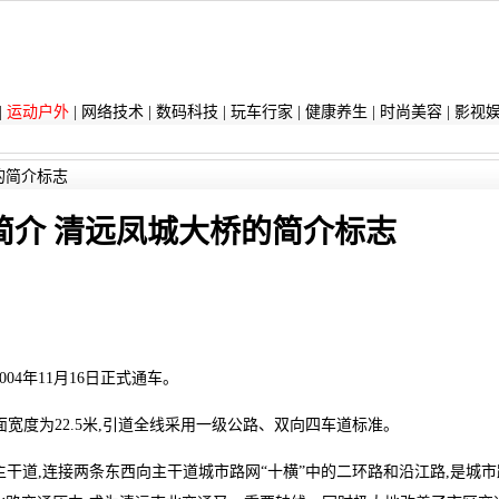
|
运动户外
|
网络技术
|
数码科技
|
玩车行家
|
健康养生
|
时尚美容
|
影视
的简介标志
简介 清远凤城大桥的简介标志
4年11月16日正式通车。
桥面宽度为22.5米,引道全线采用一级公路、双向四车道标准。
干道,连接两条东西向主干道城市路网“十横”中的二环路和沿江路,是城市