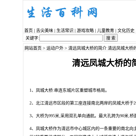
首页
|
舌尖美味
|
生活常识
|
游戏攻略
|
儿童教育
|
文化历史
关键字:
网站首页
>
运动户外
> 清远凤城大桥的简介 清远凤城大桥
清远凤城大桥的
1、凤城大桥:串连东城片区重塑城市格局。
2、北江清远市区段的第三座连接南北两岸的凤城大桥于200
3、大桥为995米,采用双孔单向通航。最大孔跨为90米,
4、凤城大桥作为清远市中心城区内的一条重要的南北向主