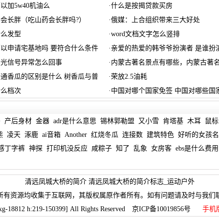
以加5w40机油么
·
什么是按揭贷款买房
会长胖（吃山药会长胖吗?）
·
俄媒：上合组织带来三大好处
什么发型
·
word文档文字怎么竖排
以申请宅基地吗 要符合什么条件
·
亲爱的热爱的韩爷爷扮演者 是谁扮
示光信号异常怎么回事
·
内蒙古著名景点有哪些，内蒙古著
通香瓜的区别是什么 树香瓜与普
·
荣放2.5油耗
什么档次
·
中国对哪个国家免签 中国对哪些国
哥
产后身材
金器
adr是什么意思
锡林郭勒盟
又小雪
肯塔基
木耳
鼠标
熊
凌天
涿鹿
ai音箱
Another
红烧冬瓜
连接数
建筑特色
好听的女孩名
感丁字裤
神探
打印机没反应
咸粽子
知了
乱象
女房客
ebs是什么费用
清远凤城大桥的简介 清远凤城大桥的简介标志_运动户外
所有资源均收集于互联网，其版权属原作者所有。如有问题请及时与我们
xg-18812 h:219-150399] All Rights Reserved 京ICP备10019856号
手机