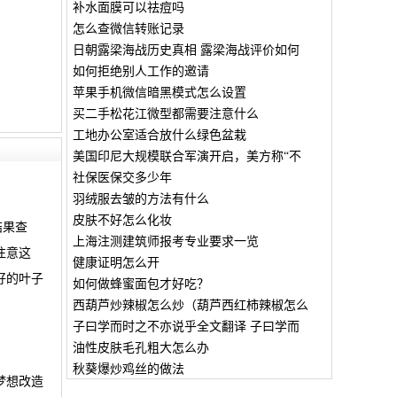
补水面膜可以祛痘吗
怎么查微信转账记录
日朝露梁海战历史真相 露梁海战评价如何
如何拒绝别人工作的邀请
苹果手机微信暗黑模式怎么设置
买二手松花江微型都需要注意什么
工地办公室适合放什么绿色盆栽
美国印尼大规模联合军演开启，美方称“不
社保医保交多少年
羽绒服去皱的方法有什么
皮肤不好怎么化妆
结果查
上海注测建筑师报考专业要求一览
注意这
健康证明怎么开
好的叶子
如何做蜂蜜面包才好吃？
西葫芦炒辣椒怎么炒（葫芦西红柿辣椒怎么
子曰学而时之不亦说乎全文翻译 子曰学而
油性皮肤毛孔粗大怎么办
秋葵爆炒鸡丝的做法
梦想改造