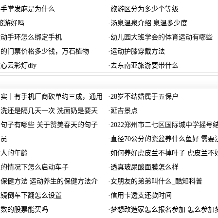
手手掌发麻是为什么
·
旅游区分为多少个等级
旅游好吗
·
汤泉温泉介绍 泉温多少度
运动手环怎么绑定手机
·
幼儿园大班学会的体育运动有哪些
园的门票价格多少钱，万石植物
·
运动护膝穿戴方法
心云彩灯diy
·
去东南亚旅游要带什么
虚实｜有手机厂商砍单约三成，通用
·
28岁不结婚属于五保户
洗还是隔几天一次 洗面奶是要天
·
延吉景点
句子有哪些 关于赞美春天的句子
·
2022郑州市二七区国际城中学摇号
演员
·
直径70公分的瓷盆养什么鱼好 需要
女人的年龄
·
如何养好虎皮兰不掉叶子 虎皮兰不
电的情况下怎么启动车子
·
透真玻尿酸面膜怎么样
保健方法 运动养生的保健方法介
·
女朋友的弟弟叫什么_酷知科普
视镜倒车下翻怎么设置
·
信用卡透支还款时间
负数的股票能买吗
·
梦想改造家怎么报名参加 怎么参加