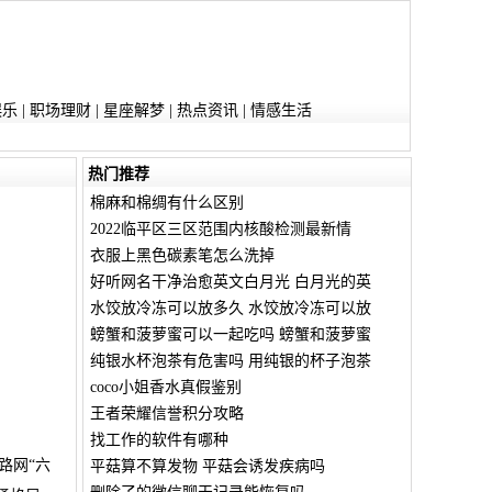
娱乐
|
职场理财
|
星座解梦
|
热点资讯
|
情感生活
热门推荐
棉麻和棉绸有什么区别
2022临平区三区范围内核酸检测最新情
衣服上黑色碳素笔怎么洗掉
好听网名干净治愈英文白月光 白月光的英
水饺放冷冻可以放多久 水饺放冷冻可以放
螃蟹和菠萝蜜可以一起吃吗 螃蟹和菠萝蜜
纯银水杯泡茶有危害吗 用纯银的杯子泡茶
coco小姐香水真假鉴别
王者荣耀信誉积分攻略
找工作的软件有哪种
路网“六
平菇算不算发物 平菇会诱发疾病吗