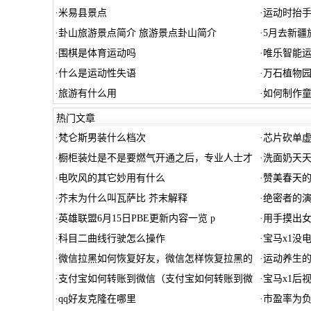
·
米易县景点
·
运动时抬
·
卦山旅游景点简介 旅游景点卦山简介
·
5月去新疆
·
围棋是体育运动吗
·
唯乐智能
·
什么是运动性失语
·
万石植物
·
旅游有什么用
·
如何制作童
热门文章
·
梵仑斯男装什么档次
·
芯片砍单
·
橱柜装灶是不是要燃气开通之后，专业人士才
·
洗面奶天天
·
电吹风的其它妙用有什么
·
赞美春天的
·
芥末为什么叫瓦萨比 芥末解释
·
绝密者的
·
英雄联盟6月15日PBE更新内容一览 p
·
用手摸出
·
科目二曲线行驶怎么操作
·
宝马x1没
·
微信拉黑如何恢复好友，微信怎样恢复拉黑的
·
运动养生的
·
支付宝如何转账到微信（支付宝如何转账到微
·
宝马x1后
·
qq好友克隆在哪里
·
市盈率为