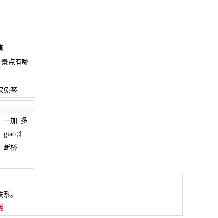
演
名景点有哪
家免签
一加
多
giao哥
断桥
联系。
版