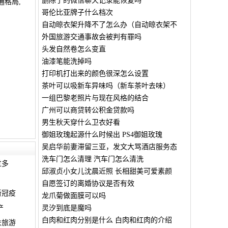
删除了的微信聊天记录能恢复吗
格局,
哥伦比亚牌子什么档次
自动晾衣架升降不了怎么办（自动晾衣架不
外国旅游交通事故会被判有罪吗
头发自然卷怎么变直
油漆笔能洗掉吗
打印机打出来的颜色很深怎么设置
茶叶可以吸新车异味吗（新车茶叶去味）
一组巴黎老照片与现在风格的结合
广州可以商贷转公积金贷款吗
男生秋天穿什么卫衣好看
御姐玫瑰起源什么时候出 PS4御姐玫瑰
吴启华前妻滞留三亚，发文大骂酒店服务态
洗车门怎么清理 汽车门怎么清洗
过多
邱淑贞小女儿沈晨近照 长相甜美可爱素颜
自愿签订的离婚协议是否有效
新冠疫
龙爪菊做面膜可以吗
产
灵汐到底是魔吗
白肉和红肉分别是什么 白肉和红肉的介绍
去旅游