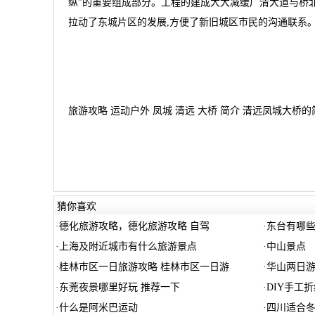
纵”的重要组成部分。工程的建成大大减缓广清大道与桥
拉动了东城片区的发展,方便了新旧城区市民的沟通联系
旅游攻略 运动户外 凤城 清远 大桥 简介 清远凤城大桥的
猜你喜欢
·
德化旅游攻略，德化旅游攻略 自驾
·
东台有哪些
·
上海及附近城市有什么旅游景点
·
中山景点
·
桂林市区一日旅游攻略 桂林市区一日游
·
华山两日
·
东莞夜景哪里好玩 推荐一下
·
DIY手工
·
什么是阿米巴运动
·
四川适合