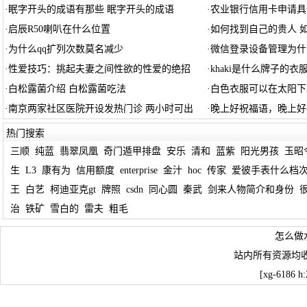
·
眠字开头的成语有那些 眠字开头的成语
·
农业银行信用卡申请具
·
启辰R50喇叭在什么位置
·
如何找到自己的贵人 
·
为什么qq扩列次数莫名减少
·
微信登录设备管理为什
·
性爱技巧：挑起夫妻之间性欲的性爱的绝招
·
khaki是什么牌子的衣
·
白松露菌介绍 白松露菌吃法
·
白色衣服可以在太阳下
·
南京两家社区医院开设发热门诊 两小时可出
·
晚上好祝福语，晚上好
热门搜索
三顺
纯蓝
翡翠凤凰
奇门遁甲排盘
安乐
清和
蓝紫
阳光男孩
玉昭
生
L3
康有为
信用额度
enterprise
金汁
hoc
传家
爱彼手表什么档
王
白艺
柯迪亚克gt
牌照
csdn
同心圆
秦武
剑来人物简介和身份
治
铁矿
雪白的
雷夫
粗毛
怎么做
站内所有资源均
[xg-6186 