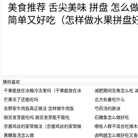
美食推荐 舌尖美味 拼盘 怎么
简单又好吃（怎样做水果拼盘好看
猜你喜欢
·
干果能放在冰箱冷冻里吗（干果能放在冰
·
减肥期间豆角怎么吃 
·
芒果冻了还能吃吗
·
北方处暑吃什么
·
吉野家牛肉饭真正做法 怎样做牛肉饭
·
芍药汤的歌诀
·
豌豆发芽能吃吗 豌豆发芽能不能吃
·
石鳗鱼怎么做好吃
·
京酱鸡丝的家常做法（京酱鸡丝的家常做
·
哪些人群不适合吃辣木
·
黄鳝鱼汤怎么做
·
卤鸭腿怎么做好吃又香