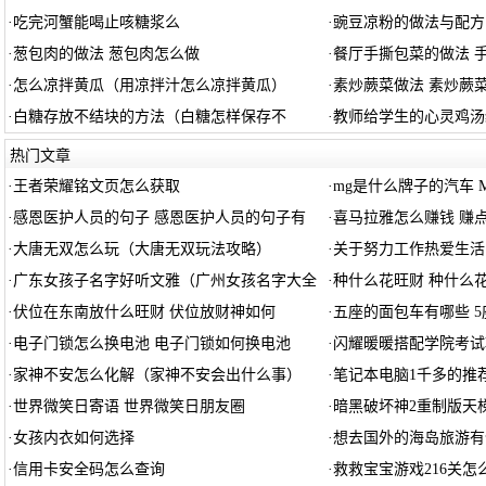
·
吃完河蟹能喝止咳糖浆么
·
豌豆凉粉的做法与配方
·
葱包肉的做法 葱包肉怎么做
·
餐厅手撕包菜的做法 
·
怎么凉拌黄瓜（用凉拌汁怎么凉拌黄瓜）
·
素炒蕨菜做法 素炒蕨
·
白糖存放不结块的方法（白糖怎样保存不
·
教师给学生的心灵鸡汤
热门文章
·
王者荣耀铭文页怎么获取
·
mg是什么牌子的汽车 
·
感恩医护人员的句子 感恩医护人员的句子有
·
喜马拉雅怎么赚钱 赚
·
大唐无双怎么玩（大唐无双玩法攻略）
·
关于努力工作热爱生活
·
广东女孩子名字好听文雅（广州女孩名字大全
·
种什么花旺财 种什么
·
伏位在东南放什么旺财 伏位放财神如何
·
五座的面包车有哪些 
·
电子门锁怎么换电池 电子门锁如何换电池
·
闪耀暖暖搭配学院考试
·
家神不安怎么化解（家神不安会出什么事）
·
笔记本电脑1千多的推
·
世界微笑日寄语 世界微笑日朋友圈
·
暗黑破坏神2重制版天梯
·
女孩内衣如何选择
·
想去国外的海岛旅游有
·
信用卡安全码怎么查询
·
救救宝宝游戏216关怎