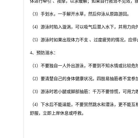
体进行牵引 、按摩，以求缓解；如果自行救治不见效，
（3）手划水，一手解开水草，然后仰泳从原路游回。
（4）游泳时陷入漩涡，可以吸气后潜入水下，并用力向
（5）游泳时如果出现体力不支 、过度疲劳的情况，应
4、预防溺水：
（1）不要独自一人外出游泳，不要到不知水情或比较危
（2）要清楚自己的身体健康状况。四肢易抽筋者不宜参
（3）游泳时若小腿或脚部抽筋：千万不要惊慌，可用力
（4）下水后不能逞能，不要贸然跳水和潜泳，更不能互
舒服，立即上岸休息或呼救。