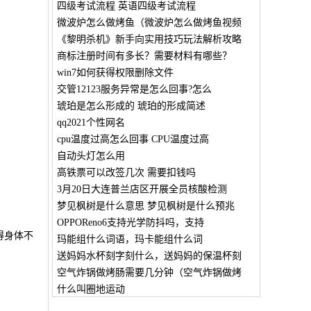
四级考试流程 英语四级考试流程
微波炉怎么做烤鱼（微波炉怎么做烤鱼视频
《黎明杀机》新手向实用技巧玩法解析攻略
商标注册时间有多长？需要材料有哪些？
win7如何获得权限删除文件
交管12123服务异常是怎么回事?怎么
琥珀是怎么形成的 琥珀的形成简述
qq2021个性网名
cpu温度过高怎么回事 CPU温度过高
自动头灯怎么用
高铁票可以改签几次 需要扣钱吗
3月20日大连普兰店区开展全员核酸检测
梦见枫树是什么意思 梦见枫树是什么预兆
OPPOReno6支持光学防抖吗，支持
得身体不
玛能组什么词语，玛卡能组什么词
送妈妈水杯刻字刻什么，送妈妈的保温杯刻
空气炸锅做烤肠需要几分钟（空气炸锅做烤
什么叫圈地运动