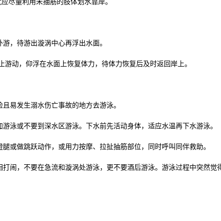
就应尽量利用未抽筋的肢体划水靠岸。
外游，待游出漩涡中心再浮出水面。
停止游动，仰浮在水面上恢复体力，待体力恢复后及时返回岸上。
险且易发生溺水伤亡事故的地方去游泳。
加游泳或不要到深水区游泳。下水前先活动身体，适应水温再下水游泳。
蹬腿或做跳跃动作，或用力按摩、拉扯抽筋部位，同时呼叫同伴救助。
相打闹，不要在急流和漩涡处游泳，更不要酒后游泳。游泳过程中突然觉