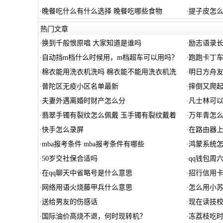
·
晚餐吃什么有什么选择 晚餐吃哪些食物
·
提子皮怎么
热门文章
·
换到千般恨原唱 大家知道是谁吗
·
励志语录长
·
自动挡m档什么时候用，m档超车可以用吗？
·
跑跑卡丁车
·
棉衣能用洗衣机洗吗 棉衣能不能用洗衣机洗
·
明日方舟友
·
普陀区无疫小区名单最新
·
摔倒又爬起
·
夫妻外遇离婚时财产怎么分
·
凡士林可以
·
翡翠手镯有裂纹怎么佩戴 玉手镯有裂纹戴着
·
万年青怎么
·
快手怎么录屏
·
在路由器上
·
mba报考条件 mba报考条件有哪些
·
鸿蒙系统怎
·
50岁交社保合适吗
·
qq钱包周
·
在qq聊天中省略号是什么意思
·
招行信用
·
网络用语火烧藤甲兵什么意思
·
怎么用小
·
送给男友的伤感话
·
现在读技
·
国际油价高烧不退，何时现转机？
·
冻荔枝吃时