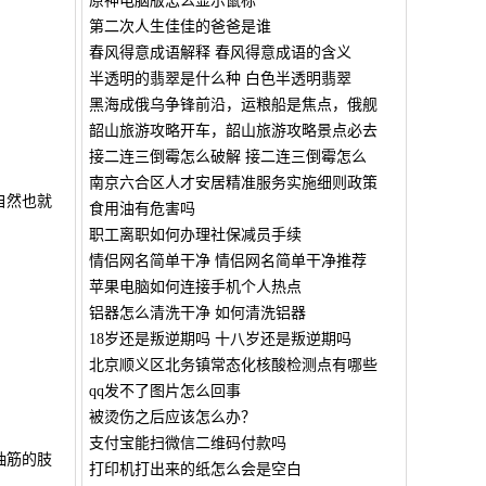
原神电脑版怎么显示鼠标
第二次人生佳佳的爸爸是谁
春风得意成语解释 春风得意成语的含义
半透明的翡翠是什么种 白色半透明翡翠
黑海成俄乌争锋前沿，运粮船是焦点，俄舰
韶山旅游攻略开车，韶山旅游攻略景点必去
接二连三倒霉怎么破解 接二连三倒霉怎么
南京六合区人才安居精准服务实施细则政策
自然也就
食用油有危害吗
职工离职如何办理社保减员手续
情侣网名简单干净 情侣网名简单干净推荐
苹果电脑如何连接手机个人热点
铝器怎么清洗干净 如何清洗铝器
18岁还是叛逆期吗 十八岁还是叛逆期吗
北京顺义区北务镇常态化核酸检测点有哪些
qq发不了图片怎么回事
被烫伤之后应该怎么办？
支付宝能扫微信二维码付款吗
抽筋的肢
打印机打出来的纸怎么会是空白