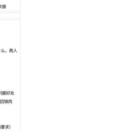
衣服
什么，两人
列腺好处
味回锅肉
和要求）