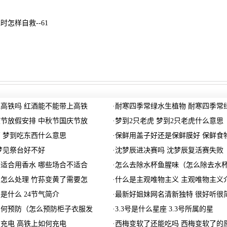
怎样自救--61
高铁吗 红酒能不能带上高铁
·
耐寒四季常绿水生植物 耐寒四季常
节放假安排 中秋节国庆节放
·
梦到2只老虎 梦到2只老虎什么意思
 梦到吃东西什么意思
·
保鲜用盖子好还是保鲜膜好 保鲜食
梦见祭台好不好
·
沈梦辰进决赛吗 沈梦辰复活赛失败
适合用香水 哪些场合不适合
·
怎么去除水杯鱼腥味（怎么除去水
怎么处理 竹荪变黄了需要怎
·
什么是主观唯物主义 主观唯物主义
别是什么 24节气简介
·
最新好姐妹网名清新独特 很好听很
如何预防（怎么预防柜子衣服发
·
3.3号是什么星座 3.3号所属的星
充电 高铁上如何充电
·
西梅变软了还能吃吗 西梅变软了的