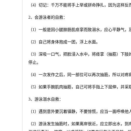
（4）切记：千万不能将手上举或拼命挣扎，因为这样反
2、会游泳者的自救：
（1）一般是因小腿腓肠肌痉挛而致溺水，应心平静气，
（2）自己将身体抱成一团，浮上水面。
（3）深吸一口气，把脸浸入水中，将痉挛（抽筋）下肢
停止。
（4）一次发作之后，同一部位可以再次抽筋，所以对疼
（5）如果手腕肌肉抽筋，自己可将手指上下屈伸，并采
3、游泳溺水自救：
（1）遇到意外要沉着镇静，不要惊慌，应当一面呼唤他
（2）游泳发生抽筋时，如果离岸很近，应立即出水，到