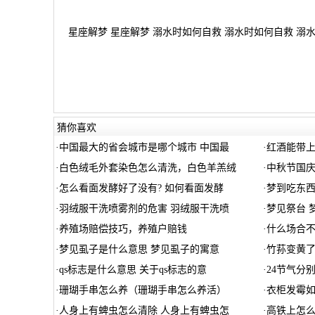
星座解梦 星座解梦 溺水时如何自救 溺水时如何自救 溺水时
猜你喜欢
·
中国最大的省会城市是哪个城市 中国最
·
红酒能带上
·
白色绒毛外套染色怎么清洗，白色羊羔绒
·
中秋节国庆
·
怎么看面发酵好了没有? 如何看面发酵
·
梦到吃东西
·
羽绒服干洗喷雾剂的危害 羽绒服干洗喷
·
梦见祭台 
·
养殖场赔偿技巧，养殖户赔钱
·
什么场合不
·
梦见虱子是什么意思 梦见虱子的寓意
·
竹荪变黄了
·
qs标志是什么意思 关于qs标志的意
·
24节气分
·
珊瑚手串怎么养（珊瑚手串怎么养活）
·
衣柜发霉
·
人身上有蜱虫怎么清除 人身上有蜱虫怎
·
高铁上怎么