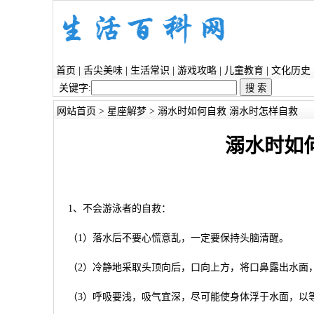
首页
|
舌尖美味
|
生活常识
|
游戏攻略
|
儿童教育
|
文化历史
关键字:
网站首页
>
星座解梦
> 溺水时如何自救 溺水时怎样自救
溺水时如
1、不会游泳者的自救：
（1）落水后不要心慌意乱，一定要保持头脑清醒。
（2）冷静地采取头顶向后，口向上方，将口鼻露出水面
（3）呼吸要浅，吸气宜深，尽可能使身体浮于水面，以