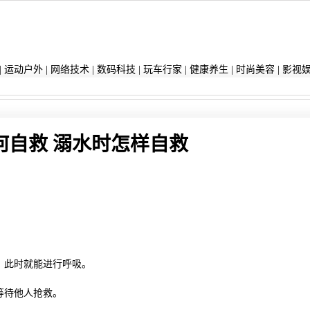
|
运动户外
|
网络技术
|
数码科技
|
玩车行家
|
健康养生
|
时尚美容
|
影视
何自救 溺水时怎样自救
，此时就能进行呼吸。
等待他人抢救。