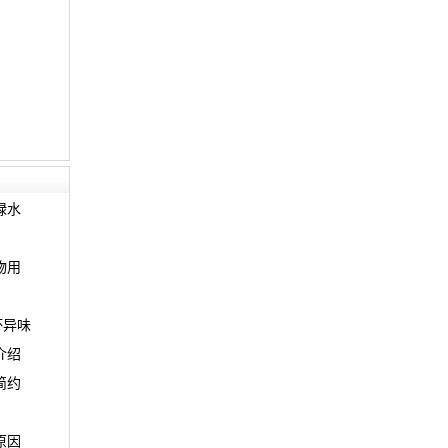
绿水
物用
杯异味
介绍
简约
原因