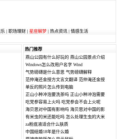
娱乐
|
职场理财
|
星座解梦
|
热点资讯
|
情感生活
热门推荐
燕山公园有什么好玩的 燕山公园景点介绍
Windows怎么改用户名字 Wind
气势磅礴是什么意思 气势磅礴解释
范仲淹还金授方文言文翻译 范仲淹还金授
单反的照片怎么传到电脑
正山小种冲泡要洗茶吗 正山小种冲泡需要
吃党参容易上火吗 吃党参会不会上火呢
海贝思对中国有影响吗 海贝思对中国的影
有米虫的米还能吃吗 怎么处理生虫的大米
za粉底液适合什么肤质
中国结婚18年是什么婚