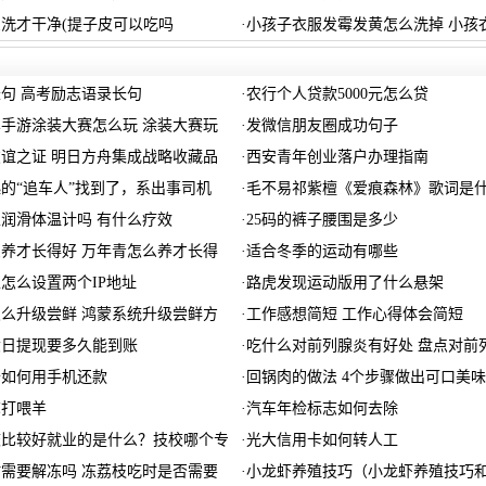
洗才干净(提子皮可以吃吗
·
小孩子衣服发霉发黄怎么洗掉 小孩
句 高考励志语录长句
·
农行个人贷款5000元怎么贷
手游涂装大赛怎么玩 涂装大赛玩
·
发微信朋友圈成功句子
谊之证 明日方舟集成战略收藏品
·
西安青年创业落户办理指南
的“追车人”找到了，系出事司机
·
毛不易祁紫檀《爱痕森林》歌词是
润滑体温计吗 有什么疗效
·
25码的裤子腰围是多少
养才长得好 万年青怎么养才长得
·
适合冬季的运动有哪些
怎么设置两个IP地址
·
路虎发现运动版用了什么悬架
么升级尝鲜 鸿蒙系统升级尝鲜方
·
工作感想简短 工作心得体会简短
六日提现要多久能到账
·
吃什么对前列腺炎有好处 盘点对前
卡如何用手机还款
·
回锅肉的做法 4个步骤做出可口美
苏打喂羊
·
汽车年检标志如何去除
校比较好就业的是什么？技校哪个专
·
光大信用卡如何转人工
需要解冻吗 冻荔枝吃时是否需要
·
小龙虾养殖技巧（小龙虾养殖技巧