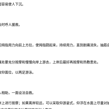
而容易使人下沉。
及时呼人援救。
的拇指用力向前上方拉，使拇指跷起来，持续用力，直到剧痛消失，抽筋
痛处要充分按摩和慢慢向岸上游去，上岸后最好再按摩和热敷患处。
取仰面位，以两足游泳。
人相助，一面设法自救。
岸上进行按摩；如果离岸较远，可以采取仰游姿式，仰浮在水面上尽量对