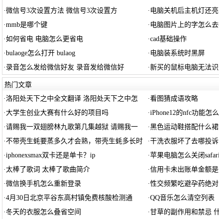
·
微信号3次设置方法 微信号3次设置方
·
电脑关机后主机灯还亮
·
mmb是哪个键
·
电脑图片上的字怎么去
·
如何省电 电脑怎么更省电
·
cad基础操作
·
bulaoge怎么打开 bulaog
·
电脑装系统时黑屏
·
录音怎么发给微信好友 录音发给微信好
·
新买的鼠标电脑无法识
热门文章
·
洛阳处天下之中全文翻译 洛阳处天下之中怎
·
看图猜成语攻略
·
大学生创业大赛有什么好的项目吗
·
iPhone12的nfc功能怎
·
请赐我一双翅膀林九歌第几集越狱 请赐我一
·
黑色运动鞋搭配什么裙
·
不带壳生蚝要蒸多久才会熟，带壳生蚝多长时
·
干洗衣服坏了去哪投诉
·
iphonexsmax双卡还是单卡？ip
·
苹果电脑怎么关闭safar
·
太棒了歌词 太棒了歌曲简介
·
信用卡未出账单金额是
·
微信换手机怎么重新登录
·
性交频繁吃避孕药绝对
·
4月30日北京平谷东高村镇免费核酸检测通
·
QQ音乐怎么清空列表
·
冬天的衣服怎么叠省空间
·
甘草的副作用和禁忌 