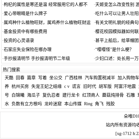
·
枸杞的属性是寒还是温 经常服用它的人都不
·
天姬变怎么改变性别 
·
爱心带眼睛是什么牌子
·
吃什么可以让男人壮阳
·
属鸡种什么植物旺财，属鸡养什么植物旺财运
·
有关文明礼貌的经典句
·
基金投资中有哪些费用
·
樱花校园模拟器如何联
·
投资的心灵语录
·
甚平上船后，给草帽团
·
石家庄失业保险在哪办理
·
“嘤嘤怪”是什么梗？
·
手抄报清明节 手抄报清明节二年级
·
少妇口述：处长用一万
热门搜索
天酷
回春
篇章
写着
坐公交
广西桂林
汽车购置税减半
加入购物
养
杭州买房
失宠王妃之结缘
c v
谎言
旧时代
胡军版
阿富汗地震
号
白锦曦
海瓜子
复仇忍者
建行龙卡
红顶商人
蘑菇炖排骨
石雕
水
负数有立方根吗
龙岭迷窟
本山传媒
Ring
角飞
残胶
朵唯D1
站内所有资源均
[xg-1712 h